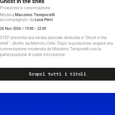
Ghost in the shell
Proiezione e conversazione
Modera
Massimo Temporelli
accompagnato da
Luca Perri
26 Nov 2026 / 19:00 - 22:00
STEP presenta una serata speciale dedicata a "Ghost in the
shell ", diretto da Mamoru Oshii. Dopo la proiezione seguirà una
conversazione moderata da Massimo Temporelli con la
partecipazione di ospiti d'eccezione.
Scopri tutti i titoli