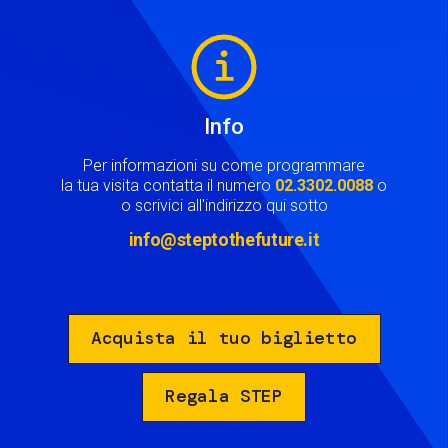
Image
Info
Per informazioni su come programmare
la tua visita contatta il numero
02.3302.0088
o
o scrivici all'indirizzo qui sotto
info@steptothefuture.it
Acquista il tuo biglietto
Regala STEP