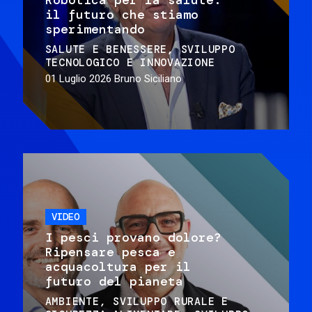
il futuro che stiamo
sperimentando
SALUTE E BENESSERE
SVILUPPO
TECNOLOGICO E INNOVAZIONE
01 Luglio 2026
Bruno Siciliano
VIDEO
I pesci provano dolore?
Ripensare pesca e
acquacoltura per il
futuro del pianeta
AMBIENTE
SVILUPPO RURALE E