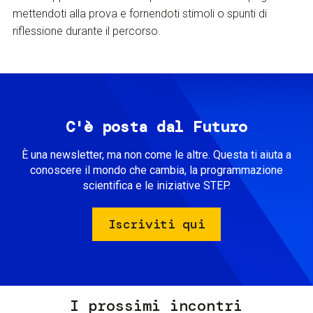
mettendoti alla prova e fornendoti stimoli o spunti di
riflessione durante il percorso.
C'è posta dal Futuro
È una newsletter, ma non come le altre. Questa ti aiuta a
conoscere il mondo che cambia, la programmazione
scientifica e le iniziative STEP.
Iscriviti qui
I prossimi incontri