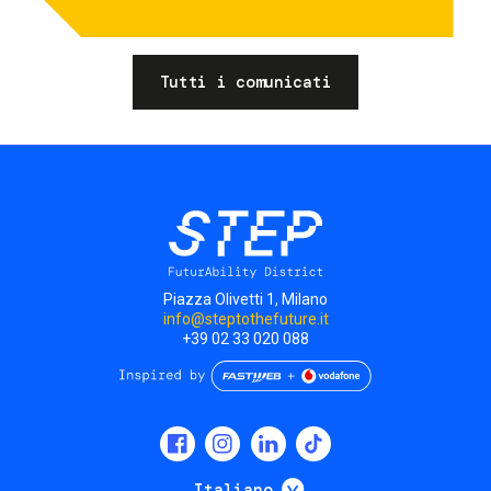
Tutti i comunicati
Piazza Olivetti 1, Milano
info@steptothefuture.it
+39 02 33 020 088
Social
menu
Mostra ulteriori
Italiano