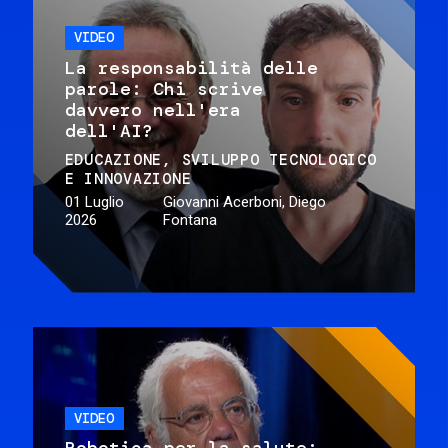
VIDEO
La responsabilità delle
parole: Chi scrive
davvero nell'era
dell'AI?
EDUCAZIONE
SVILUPPO TECNOLOGICO
E INNOVAZIONE
01 Luglio
Giovanni Acerboni, Diego
2026
Fontana
VIDEO
Robotica per la salute: