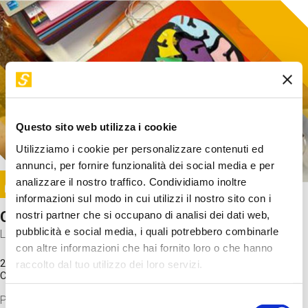
Questo sito web utilizza i cookie
Utilizziamo i cookie per personalizzare contenuti ed
annunci, per fornire funzionalità dei social media e per
Image
analizzare il nostro traffico. Condividiamo inoltre
SUNDAY@STEP
informazioni sul modo in cui utilizzi il nostro sito con i
Come funziona il cervello?
nostri partner che si occupano di analisi dei dati web,
pubblicità e social media, i quali potrebbero combinarle
Laboratorio
con altre informazioni che hai fornito loro o che hanno
20 Set 2026 / 11:15 - 13:00
raccolto dal tuo utilizzo dei loro servizi.
Costo
gratuito
Proveremo a costruire un cervello in cartoncino cercando di
Selezione