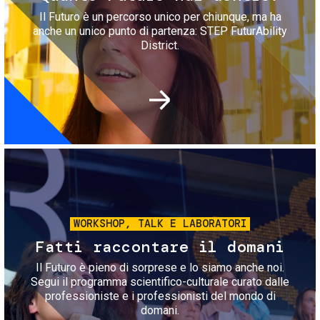
Il Futuro è un percorso unico per chiunque, ma ha
anche un unico punto di partenza: STEP FuturAbility
District.
Immagine
WORKSHOP, TALK E LABORATORI
Fatti raccontare il domani
Il Futuro è pieno di sorprese e lo siamo anche noi.
Segui il programma scientifico-culturale curato dalle
professioniste e i professionisti del mondo di
domani.