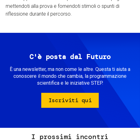
mettendoti alla prova e fornendoti stimoli o spunti di
riflessione durante il percorso.
C'è posta dal Futuro
È una newsletter, ma non come le altre. Questa ti aiuta a
conoscere il mondo che cambia, la programmazione
scientifica e le iniziative STEP.
Iscriviti qui
I prossimi incontri