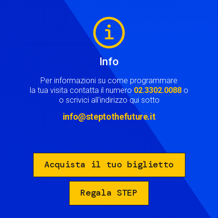
Image
Info
Per informazioni su come programmare
la tua visita contatta il numero
02.3302.0088
o
o scrivici all'indirizzo qui sotto
info@steptothefuture.it
Acquista il tuo biglietto
Regala STEP