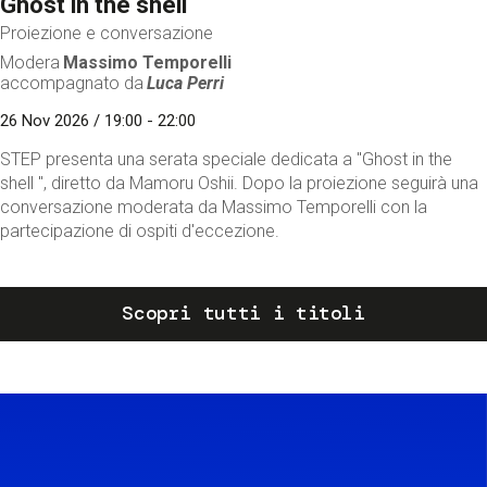
Ghost in the shell
Proiezione e conversazione
Modera
Massimo Temporelli
accompagnato da
Luca Perri
26 Nov 2026 / 19:00 - 22:00
STEP presenta una serata speciale dedicata a "Ghost in the
shell ", diretto da Mamoru Oshii. Dopo la proiezione seguirà una
conversazione moderata da Massimo Temporelli con la
partecipazione di ospiti d'eccezione.
Scopri tutti i titoli