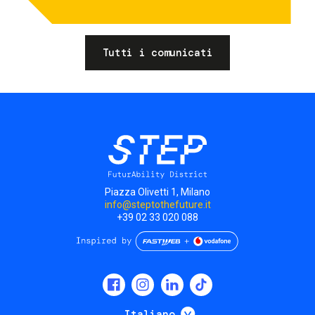
Tutti i comunicati
Piazza Olivetti 1, Milano
info@steptothefuture.it
+39 02 33 020 088
Social
menu
Mostra ulteriori
Italiano