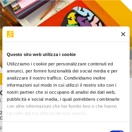
Questo sito web utilizza i cookie
Utilizziamo i cookie per personalizzare contenuti ed
annunci, per fornire funzionalità dei social media e per
Image
analizzare il nostro traffico. Condividiamo inoltre
SUNDAY@STEP
informazioni sul modo in cui utilizzi il nostro sito con i
Come funziona il cervello?
nostri partner che si occupano di analisi dei dati web,
pubblicità e social media, i quali potrebbero combinarle
Laboratorio
con altre informazioni che hai fornito loro o che hanno
20 Set 2026 / 11:15 - 13:00
raccolto dal tuo utilizzo dei loro servizi.
Costo
gratuito
Proveremo a costruire un cervello in cartoncino cercando di
Selezione