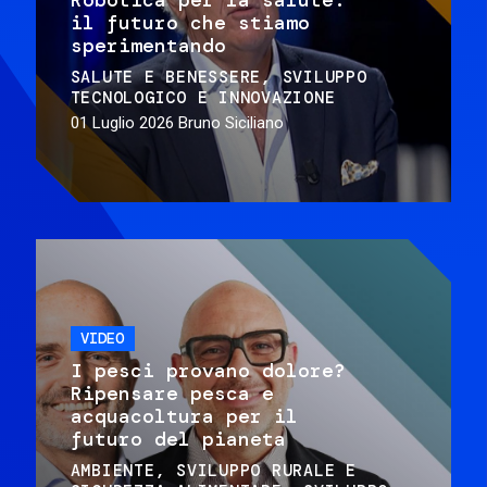
il futuro che stiamo
sperimentando
SALUTE E BENESSERE
SVILUPPO
TECNOLOGICO E INNOVAZIONE
01 Luglio 2026
Bruno Siciliano
VIDEO
I pesci provano dolore?
Ripensare pesca e
acquacoltura per il
futuro del pianeta
AMBIENTE
SVILUPPO RURALE E