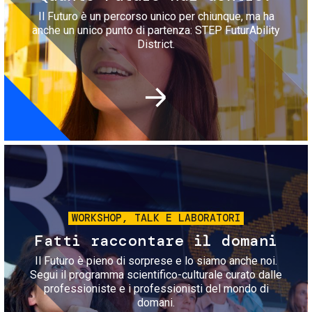
Il Futuro è un percorso unico per chiunque, ma ha
anche un unico punto di partenza: STEP FuturAbility
District.
Immagine
WORKSHOP, TALK E LABORATORI
Fatti raccontare il domani
Il Futuro è pieno di sorprese e lo siamo anche noi.
Segui il programma scientifico-culturale curato dalle
professioniste e i professionisti del mondo di
domani.