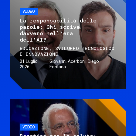
VIDEO
La responsabilità delle
parole: Chi scrive
davvero nell'era
dell'AI?
EDUCAZIONE
SVILUPPO TECNOLOGICO
E INNOVAZIONE
01 Luglio
Giovanni Acerboni, Diego
2026
Fontana
VIDEO
Robotica per la salute: