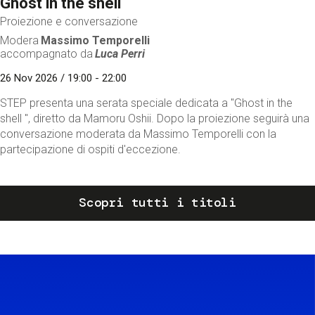
Ghost in the shell
Proiezione e conversazione
Modera
Massimo Temporelli
accompagnato da
Luca Perri
26 Nov 2026 / 19:00 - 22:00
STEP presenta una serata speciale dedicata a "Ghost in the
shell ", diretto da Mamoru Oshii. Dopo la proiezione seguirà una
conversazione moderata da Massimo Temporelli con la
partecipazione di ospiti d'eccezione.
Scopri tutti i titoli