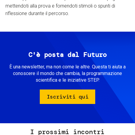
mettendoti alla prova e fornendoti stimoli o spunti di
riflessione durante il percorso.
C'è posta dal Futuro
È una newsletter, ma non come le altre. Questa ti aiuta a
conoscere il mondo che cambia, la programmazione
scientifica e le iniziative STEP.
Iscriviti qui
I prossimi incontri