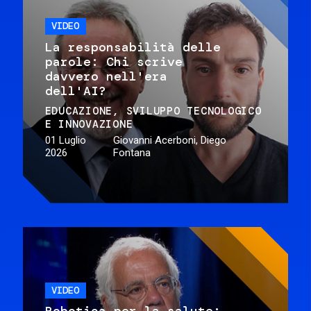
VIDEO
La responsabilità delle
parole: Chi scrive
davvero nell'era
dell'AI?
EDUCAZIONE
SVILUPPO TECNOLOGICO
E INNOVAZIONE
01 Luglio
Giovanni Acerboni, Diego
2026
Fontana
VIDEO
Robotica per la salute: