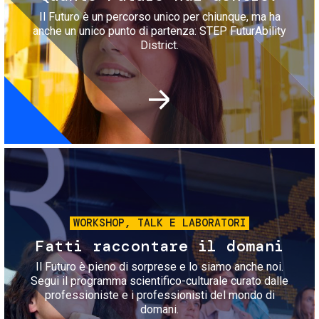
Il Futuro è un percorso unico per chiunque, ma ha
anche un unico punto di partenza: STEP FuturAbility
District.
Immagine
WORKSHOP, TALK E LABORATORI
Fatti raccontare il domani
Il Futuro è pieno di sorprese e lo siamo anche noi.
Segui il programma scientifico-culturale curato dalle
professioniste e i professionisti del mondo di
domani.