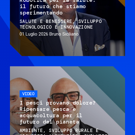
il futuro che stiamo
sperimentando
SALUTE E BENESSERE
SVILUPPO
TECNOLOGICO E INNOVAZIONE
01 Luglio 2026
Bruno Siciliano
VIDEO
I pesci provano dolore?
Ripensare pesca e
acquacoltura per il
futuro del pianeta
AMBIENTE
SVILUPPO RURALE E