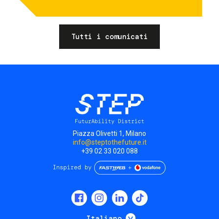
Tutti i comunicati
Piazza Olivetti 1, Milano
info@steptothefuture.it
+39 02 33 020 088
Social
menu
Mostra ulteriori
Italiano