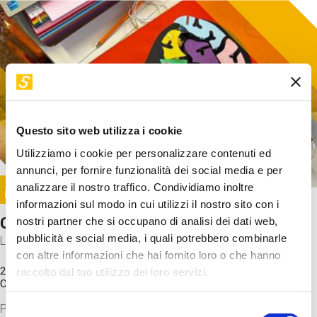
Questo sito web utilizza i cookie
Utilizziamo i cookie per personalizzare contenuti ed
annunci, per fornire funzionalità dei social media e per
Image
analizzare il nostro traffico. Condividiamo inoltre
SUNDAY@STEP
informazioni sul modo in cui utilizzi il nostro sito con i
Come funziona il cervello?
nostri partner che si occupano di analisi dei dati web,
pubblicità e social media, i quali potrebbero combinarle
Laboratorio
con altre informazioni che hai fornito loro o che hanno
20 Set 2026 / 11:15 - 13:00
raccolto dal tuo utilizzo dei loro servizi.
Costo
gratuito
Proveremo a costruire un cervello in cartoncino cercando di
Selezione