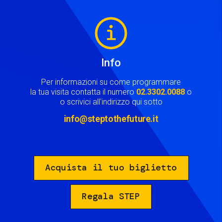
Image
Info
Per informazioni su come programmare
la tua visita contatta il numero
02.3302.0088
o
o scrivici all'indirizzo qui sotto
info@steptothefuture.it
Acquista il tuo biglietto
Regala STEP