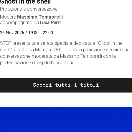
Ghost in the shell
Proiezione e conversazione
Modera
Massimo Temporelli
accompagnato da
Luca Perri
26 Nov 2026 / 19:00 - 22:00
STEP presenta una serata speciale dedicata a "Ghost in the
shell ", diretto da Mamoru Oshii. Dopo la proiezione seguirà una
conversazione moderata da Massimo Temporelli con la
partecipazione di ospiti d'eccezione.
Scopri tutti i titoli