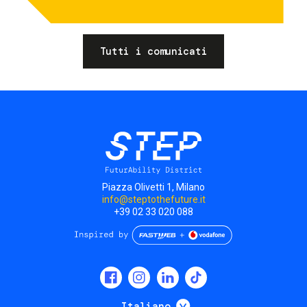
Tutti i comunicati
Piazza Olivetti 1, Milano
info@steptothefuture.it
+39 02 33 020 088
Social
menu
Mostra ulteriori
Italiano