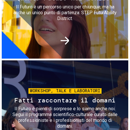
Il Futuro è un percorso unico per chiunque, ma ha
anche un unico punto di partenza: STEP FuturAbility
District.
Immagine
WORKSHOP, TALK E LABORATORI
Fatti raccontare il domani
Il Futuro è pieno di sorprese e lo siamo anche noi.
Segui il programma scientifico-culturale curato dalle
professioniste e i professionisti del mondo di
domani.