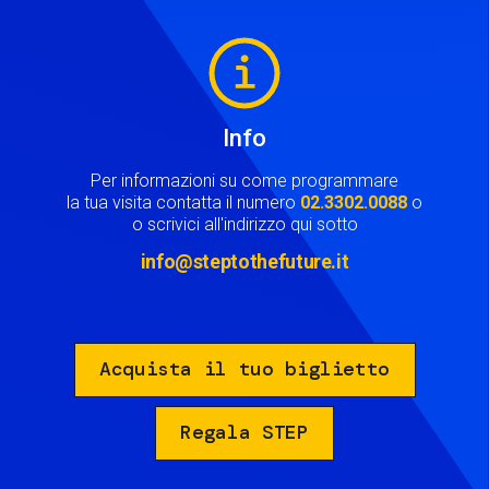
Image
Info
Per informazioni su come programmare
la tua visita contatta il numero
02.3302.0088
o
o scrivici all'indirizzo qui sotto
info@steptothefuture.it
Acquista il tuo biglietto
Regala STEP