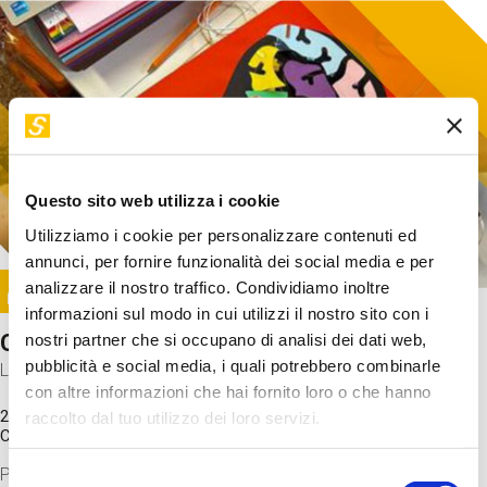
Questo sito web utilizza i cookie
Utilizziamo i cookie per personalizzare contenuti ed
annunci, per fornire funzionalità dei social media e per
Image
analizzare il nostro traffico. Condividiamo inoltre
SUNDAY@STEP
informazioni sul modo in cui utilizzi il nostro sito con i
Come funziona il cervello?
nostri partner che si occupano di analisi dei dati web,
pubblicità e social media, i quali potrebbero combinarle
Laboratorio
con altre informazioni che hai fornito loro o che hanno
20 Set 2026 / 11:15 - 13:00
raccolto dal tuo utilizzo dei loro servizi.
Costo
gratuito
Proveremo a costruire un cervello in cartoncino cercando di
Selezione