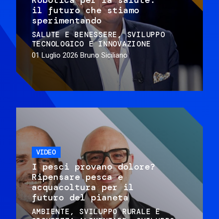
il futuro che stiamo
sperimentando
SALUTE E BENESSERE
SVILUPPO
TECNOLOGICO E INNOVAZIONE
01 Luglio 2026
Bruno Siciliano
VIDEO
I pesci provano dolore?
Ripensare pesca e
acquacoltura per il
futuro del pianeta
AMBIENTE
SVILUPPO RURALE E