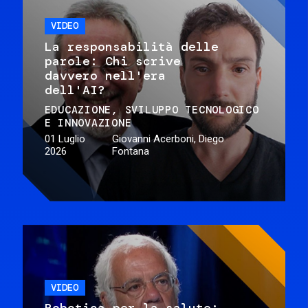
VIDEO
La responsabilità delle
parole: Chi scrive
davvero nell'era
dell'AI?
EDUCAZIONE
SVILUPPO TECNOLOGICO
E INNOVAZIONE
01 Luglio
Giovanni Acerboni, Diego
2026
Fontana
VIDEO
Robotica per la salute: