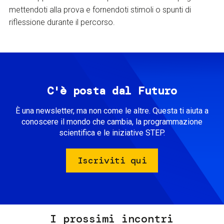
mettendoti alla prova e fornendoti stimoli o spunti di
riflessione durante il percorso.
C'è posta dal Futuro
È una newsletter, ma non come le altre. Questa ti aiuta a
conoscere il mondo che cambia, la programmazione
scientifica e le iniziative STEP.
Iscriviti qui
I prossimi incontri