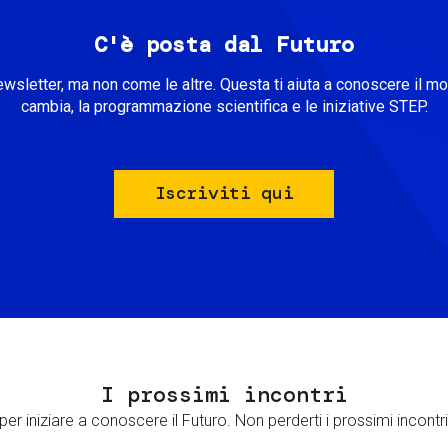
C'è posta dal Futuro
ewsletter, ma non come le altre. Questa ti aiuta a conoscere il m
cambia, la programmazione scientifica e le iniziative STEP.
Iscriviti qui
I prossimi incontri
er iniziare a conoscere il Futuro. Non perderti i prossimi incontri 