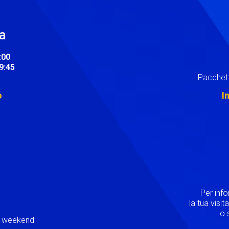
ra
:00
19:45
Pacchett
o
I
Image
Per inf
la tua visi
o s
ei weekend