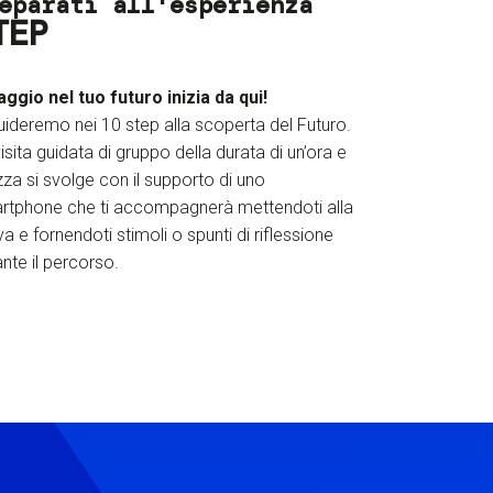
eparati all'esperienza
TEP
iaggio nel tuo futuro inizia da qui!
uideremo nei 10 step alla scoperta del Futuro.
isita guidata di gruppo della durata di un’ora e
za si svolge con il supporto di uno
rtphone che ti accompagnerà mettendoti alla
a e fornendoti stimoli o spunti di riflessione
nte il percorso.