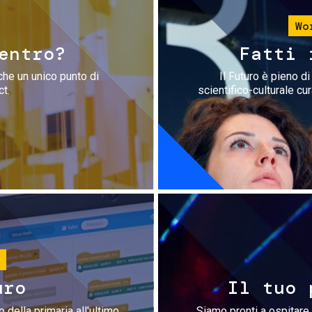
Wo
entro?
Fatti 
che un unico punto di
Il Futuro è pieno d
ct.
scientifico-culturale cu
uro
Il tuo 
 della primaria all'ultimo
Siamo pronti a ospitare 