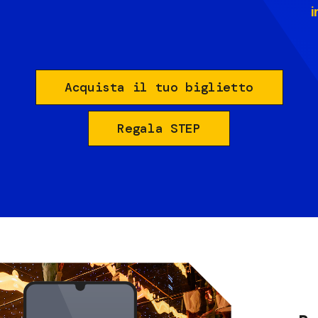
i
Acquista il tuo biglietto
Regala STEP