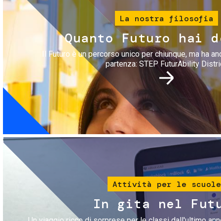
La nostra filosofia
Quanto Futuro hai d
Il Futuro è un percorso unico per chiunque, ma ha an
partenza: STEP FuturAbility Distri
Immagine
Attività per le scuole
In gita nel Fut
Un viaggio ricco di sorprese per le classi dall'ultimo anno