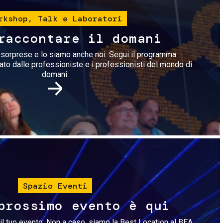
rkshop, Talk e Laboratori
raccontare il domani
i sorprese e lo siamo anche noi. Segui il programma
rato dalle professioniste e i professionisti del mondo di
domani.
Immagine
Spazio Eventi
prossimo evento è qui
il tuo evento. Non a caso, siamo la Best Location al BEA