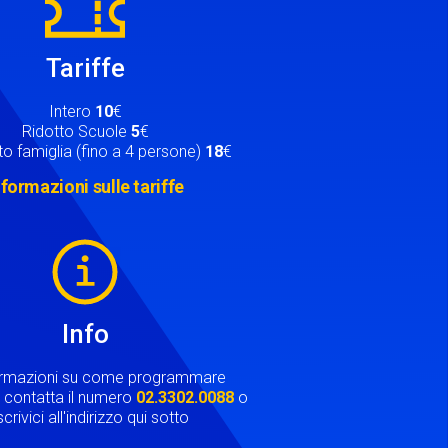
Tariffe
Intero
10
€
Ridotto Scuole
5
€
o famiglia (fino a 4 persone)
18
€
nformazioni sulle tariffe
Info
ormazioni su come programmare
ta contatta il numero
02.3302.0088
o
crivici all'indirizzo qui sotto