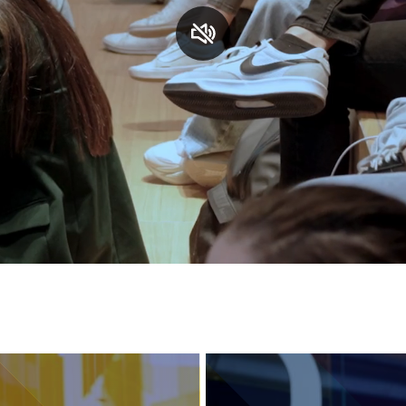
S
C
F