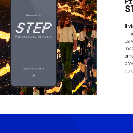
Pr
S
Il v
Ti g
La v
mez
sma
prov
dura