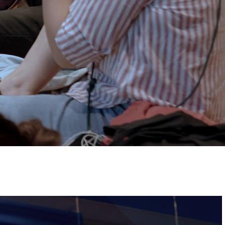
ervizi e accessibilità
Biglietti
ontatti
AQ
Immagine