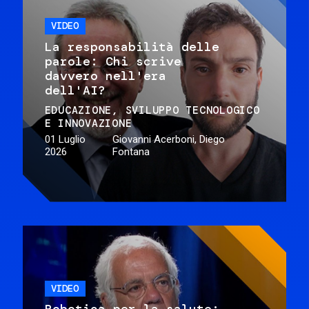
VIDEO
La responsabilità delle
parole: Chi scrive
davvero nell'era
dell'AI?
EDUCAZIONE
SVILUPPO TECNOLOGICO
E INNOVAZIONE
01 Luglio
Giovanni Acerboni, Diego
2026
Fontana
VIDEO
Robotica per la salute: