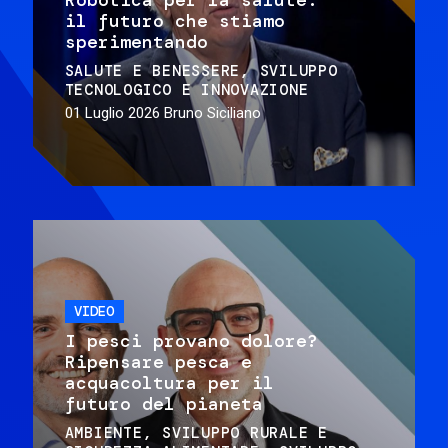
il futuro che stiamo
sperimentando
SALUTE E BENESSERE
SVILUPPO
TECNOLOGICO E INNOVAZIONE
01 Luglio 2026
Bruno Siciliano
VIDEO
I pesci provano dolore?
Ripensare pesca e
acquacoltura per il
futuro del pianeta
AMBIENTE
SVILUPPO RURALE E