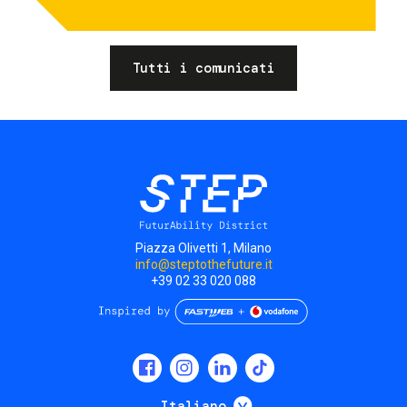
Tutti i comunicati
Piazza Olivetti 1, Milano
info@steptothefuture.it
+39 02 33 020 088
Social
menu
Mostra ulteriori
Italiano