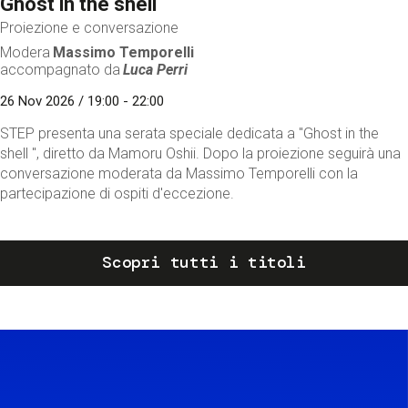
Ghost in the shell
Proiezione e conversazione
Modera
Massimo Temporelli
accompagnato da
Luca Perri
26 Nov 2026 / 19:00 - 22:00
STEP presenta una serata speciale dedicata a "Ghost in the
shell ", diretto da Mamoru Oshii. Dopo la proiezione seguirà una
conversazione moderata da Massimo Temporelli con la
partecipazione di ospiti d'eccezione.
Scopri tutti i titoli