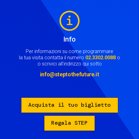
Image
Info
Per informazioni su come programmare
la tua visita contatta il numero
02.3302.0088
o
o scrivici all'indirizzo qui sotto
info@steptothefuture.it
Acquista il tuo biglietto
Regala STEP