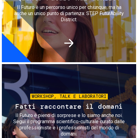
Il Futuro è un percorso unico per chiunque, ma ha
anche un unico punto di partenza: STEP FuturAbility
District.
Immagine
WORKSHOP, TALK E LABORATORI
Fatti raccontare il domani
Il Futuro è pieno di sorprese e lo siamo anche noi.
Segui il programma scientifico-culturale curato dalle
professioniste e i professionisti del mondo di
domani.