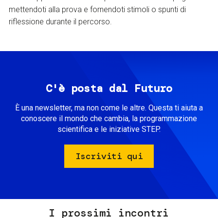
mettendoti alla prova e fornendoti stimoli o spunti di
riflessione durante il percorso.
C'è posta dal Futuro
È una newsletter, ma non come le altre. Questa ti aiuta a
conoscere il mondo che cambia, la programmazione
scientifica e le iniziative STEP.
Iscriviti qui
I prossimi incontri