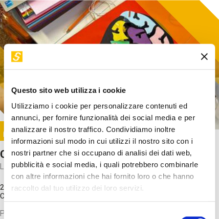
Questo sito web utilizza i cookie
Utilizziamo i cookie per personalizzare contenuti ed
annunci, per fornire funzionalità dei social media e per
Image
analizzare il nostro traffico. Condividiamo inoltre
SUNDAY@STEP
informazioni sul modo in cui utilizzi il nostro sito con i
Come funziona il cervello?
nostri partner che si occupano di analisi dei dati web,
pubblicità e social media, i quali potrebbero combinarle
Laboratorio
con altre informazioni che hai fornito loro o che hanno
20 Set 2026 / 11:15 - 13:00
raccolto dal tuo utilizzo dei loro servizi.
Costo
gratuito
Proveremo a costruire un cervello in cartoncino cercando di
Selezione