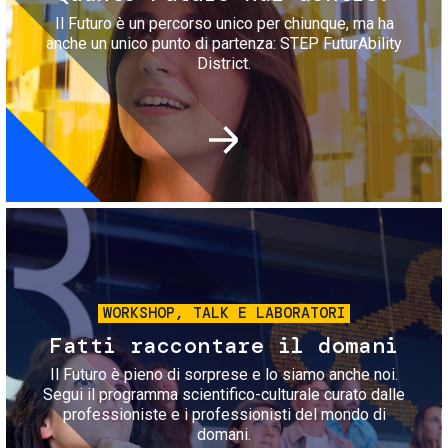
Il Futuro è un percorso unico per chiunque, ma ha
anche un unico punto di partenza: STEP FuturAbility
District.
Immagine
WORKSHOP, TALK E LABORATORI
Fatti raccontare il domani
Il Futuro è pieno di sorprese e lo siamo anche noi.
Segui il programma scientifico-culturale curato dalle
professioniste e i professionisti del mondo di
domani.