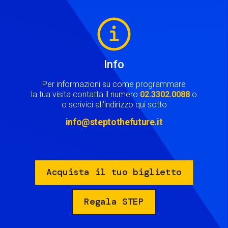
Image
Info
Per informazioni su come programmare
la tua visita contatta il numero
02.3302.0088
o
o scrivici all'indirizzo qui sotto
info@steptothefuture.it
Acquista il tuo biglietto
Regala STEP