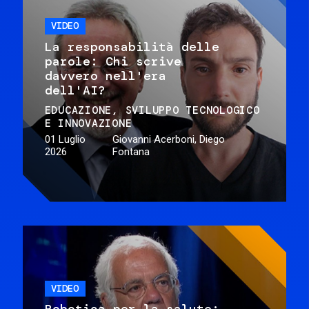
VIDEO
La responsabilità delle
parole: Chi scrive
davvero nell'era
dell'AI?
EDUCAZIONE
SVILUPPO TECNOLOGICO
E INNOVAZIONE
01 Luglio
Giovanni Acerboni, Diego
2026
Fontana
VIDEO
Robotica per la salute: