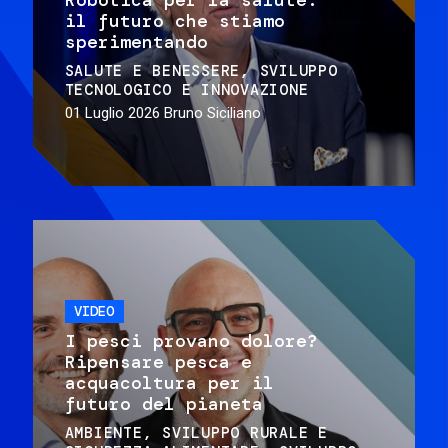
il futuro che stiamo
sperimentando
SALUTE E BENESSERE
SVILUPPO
TECNOLOGICO E INNOVAZIONE
01 Luglio 2026
Bruno Siciliano
VIDEO
I pesci provano dolore?
Ripensare pesca e
acquacoltura per il
futuro del pianeta
AMBIENTE
SVILUPPO RURALE E