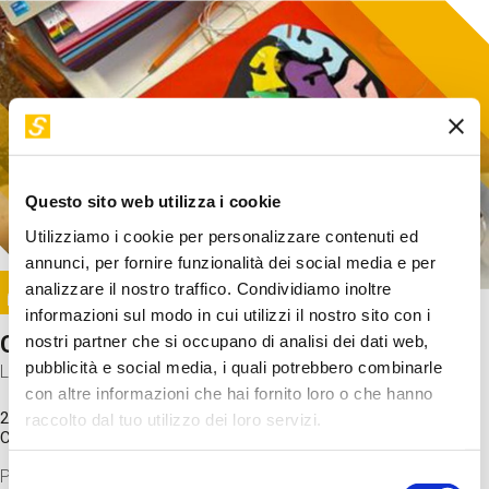
Questo sito web utilizza i cookie
Utilizziamo i cookie per personalizzare contenuti ed
annunci, per fornire funzionalità dei social media e per
Image
analizzare il nostro traffico. Condividiamo inoltre
SUNDAY@STEP
informazioni sul modo in cui utilizzi il nostro sito con i
Come funziona il cervello?
nostri partner che si occupano di analisi dei dati web,
pubblicità e social media, i quali potrebbero combinarle
Laboratorio
con altre informazioni che hai fornito loro o che hanno
20 Set 2026 / 11:15 - 13:00
raccolto dal tuo utilizzo dei loro servizi.
Costo
gratuito
Proveremo a costruire un cervello in cartoncino cercando di
Selezione