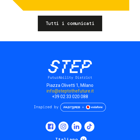
Tutti i comunicati
Piazza Olivetti 1, Milano
info@steptothefuture.it
+39 02 33 020 088
Social
menu
Mostra ulteriori
Italiano