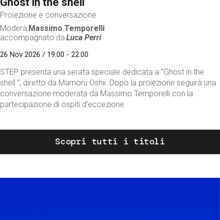
Ghost in the shell
Proiezione e conversazione
Modera
Massimo Temporelli
accompagnato da
Luca Perri
26 Nov 2026 / 19:00 - 22:00
STEP presenta una serata speciale dedicata a "Ghost in the
shell ", diretto da Mamoru Oshii. Dopo la proiezione seguirà una
conversazione moderata da Massimo Temporelli con la
partecipazione di ospiti d'eccezione.
Scopri tutti i titoli