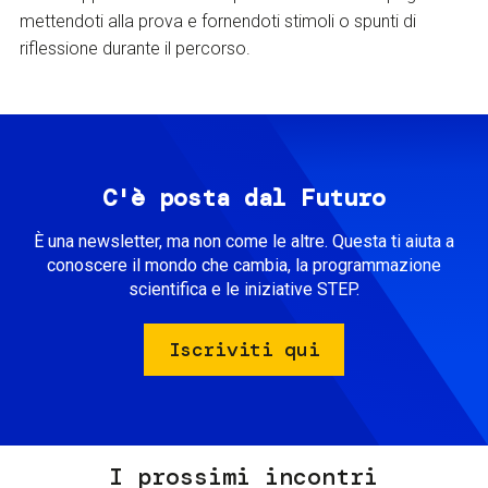
mettendoti alla prova e fornendoti stimoli o spunti di
riflessione durante il percorso.
C'è posta dal Futuro
È una newsletter, ma non come le altre. Questa ti aiuta a
conoscere il mondo che cambia, la programmazione
scientifica e le iniziative STEP.
Iscriviti qui
I prossimi incontri