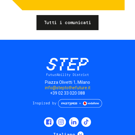
Tutti i comunicati
Piazza Olivetti 1, Milano
info@steptothefuture.it
+39 02 33 020 088
Social
menu
Mostra ulteriori
Italiano