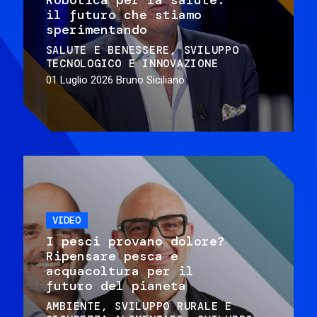
il futuro che stiamo
sperimentando
SALUTE E BENESSERE
SVILUPPO
TECNOLOGICO E INNOVAZIONE
01 Luglio 2026
Bruno Siciliano
VIDEO
I pesci provano dolore?
Ripensare pesca e
acquacoltura per il
futuro del pianeta
AMBIENTE
SVILUPPO RURALE E