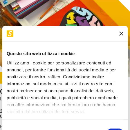
Questo sito web utilizza i cookie
Utilizziamo i cookie per personalizzare contenuti ed
annunci, per fornire funzionalità dei social media e per
Image
analizzare il nostro traffico. Condividiamo inoltre
SUNDAY@STEP
informazioni sul modo in cui utilizzi il nostro sito con i
Come funziona il cervello?
nostri partner che si occupano di analisi dei dati web,
pubblicità e social media, i quali potrebbero combinarle
Laboratorio
con altre informazioni che hai fornito loro o che hanno
20 Set 2026 / 11:15 - 13:00
raccolto dal tuo utilizzo dei loro servizi.
Costo
gratuito
Proveremo a costruire un cervello in cartoncino cercando di
Selezione