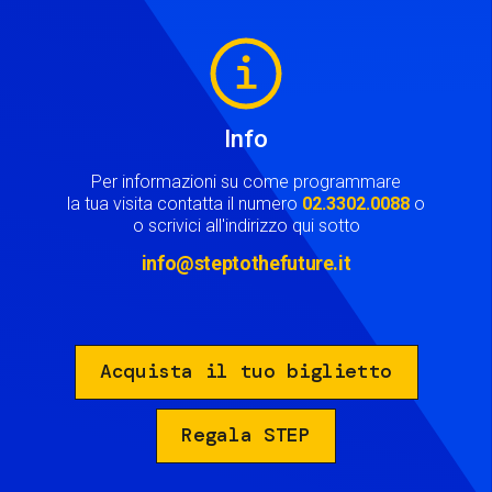
Image
Info
Per informazioni su come programmare
la tua visita contatta il numero
02.3302.0088
o
o scrivici all'indirizzo qui sotto
info@steptothefuture.it
Acquista il tuo biglietto
Regala STEP