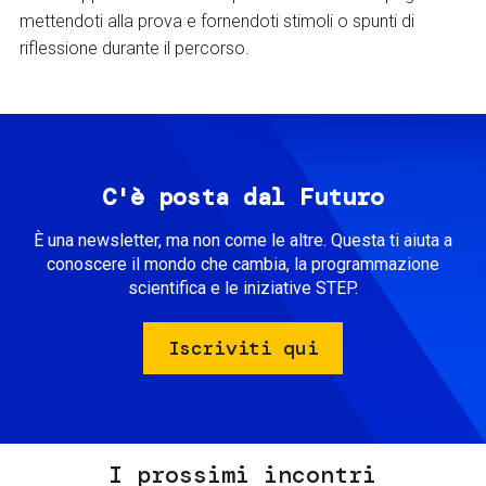
mettendoti alla prova e fornendoti stimoli o spunti di
riflessione durante il percorso.
C'è posta dal Futuro
È una newsletter, ma non come le altre. Questa ti aiuta a
conoscere il mondo che cambia, la programmazione
scientifica e le iniziative STEP.
Iscriviti qui
I prossimi incontri