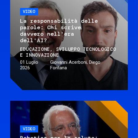
VIDEO
La responsabilità delle
parole: Chi scrive
davvero nell'era
dell'AI?
EDUCAZIONE
SVILUPPO TECNOLOGICO
E INNOVAZIONE
01 Luglio
Giovanni Acerboni, Diego
2026
Fontana
VIDEO
Robotica per la salute: