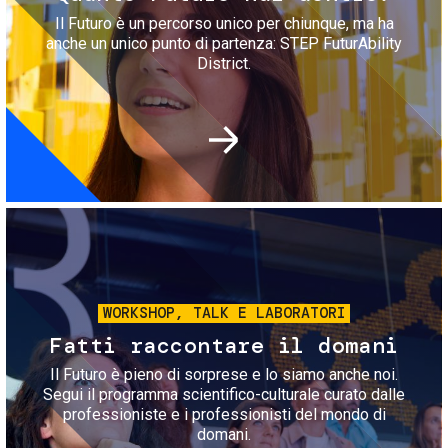
Il Futuro è un percorso unico per chiunque, ma ha
anche un unico punto di partenza: STEP FuturAbility
District.
Immagine
WORKSHOP, TALK E LABORATORI
Fatti raccontare il domani
Il Futuro è pieno di sorprese e lo siamo anche noi.
Segui il programma scientifico-culturale curato dalle
professioniste e i professionisti del mondo di
domani.