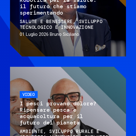
il futuro che stiamo
sperimentando
SALUTE E BENESSERE
SVILUPPO
TECNOLOGICO E INNOVAZIONE
01 Luglio 2026
Bruno Siciliano
VIDEO
I pesci provano dolore?
Ripensare pesca e
acquacoltura per il
futuro del pianeta
AMBIENTE
SVILUPPO RURALE E