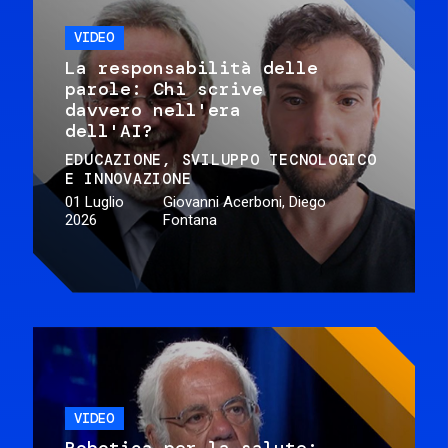
VIDEO
La responsabilità delle
parole: Chi scrive
davvero nell'era
dell'AI?
EDUCAZIONE
SVILUPPO TECNOLOGICO
E INNOVAZIONE
01 Luglio
Giovanni Acerboni, Diego
2026
Fontana
VIDEO
Robotica per la salute: