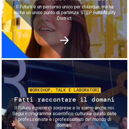
Il Futuro è un percorso unico per chiunque, ma ha
anche un unico punto di partenza: STEP FuturAbility
District.
Immagine
WORKSHOP, TALK E LABORATORI
Fatti raccontare il domani
Il Futuro è pieno di sorprese e lo siamo anche noi.
Segui il programma scientifico-culturale curato dalle
professioniste e i professionisti del mondo di
domani.