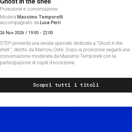
Ghost in the shell
Proiezione e conversazione
Modera
Massimo Temporelli
accompagnato da
Luca Perri
26 Nov 2026 / 19:00 - 22:00
STEP presenta una serata speciale dedicata a "Ghost in the
shell ", diretto da Mamoru Oshii. Dopo la proiezione seguirà una
conversazione moderata da Massimo Temporelli con la
partecipazione di ospiti d'eccezione.
Scopri tutti i titoli