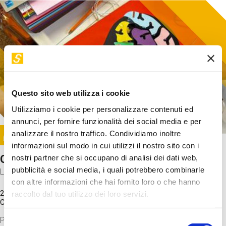
Questo sito web utilizza i cookie
Utilizziamo i cookie per personalizzare contenuti ed
annunci, per fornire funzionalità dei social media e per
Image
analizzare il nostro traffico. Condividiamo inoltre
SUNDAY@STEP
informazioni sul modo in cui utilizzi il nostro sito con i
Come funziona il cervello?
nostri partner che si occupano di analisi dei dati web,
pubblicità e social media, i quali potrebbero combinarle
Laboratorio
con altre informazioni che hai fornito loro o che hanno
20 Set 2026 / 11:15 - 13:00
raccolto dal tuo utilizzo dei loro servizi.
Costo
gratuito
Proveremo a costruire un cervello in cartoncino cercando di
Selezione