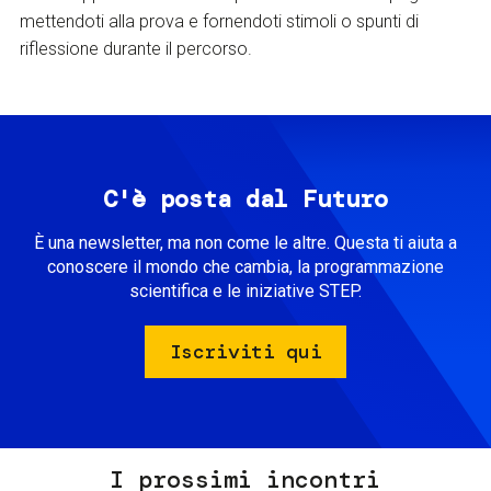
mettendoti alla prova e fornendoti stimoli o spunti di
riflessione durante il percorso.
C'è posta dal Futuro
È una newsletter, ma non come le altre. Questa ti aiuta a
conoscere il mondo che cambia, la programmazione
scientifica e le iniziative STEP.
Iscriviti qui
I prossimi incontri