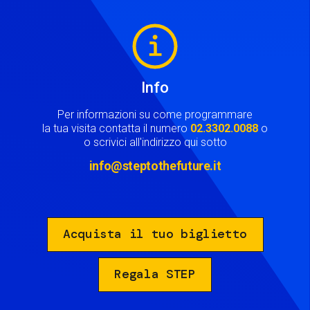
Image
Info
Per informazioni su come programmare
la tua visita contatta il numero
02.3302.0088
o
o scrivici all'indirizzo qui sotto
info@steptothefuture.it
Acquista il tuo biglietto
Regala STEP