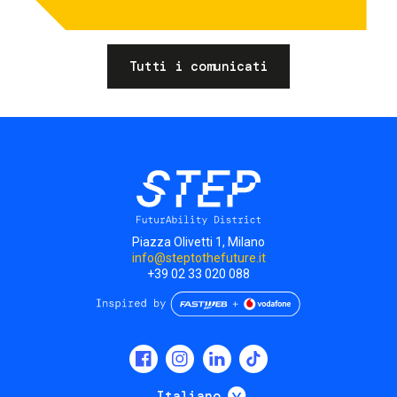
Tutti i comunicati
Piazza Olivetti 1, Milano
info@steptothefuture.it
+39 02 33 020 088
Social
menu
Mostra ulteriori
Italiano