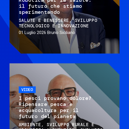
il futuro che stiamo
sperimentando
SALUTE E BENESSERE
SVILUPPO
TECNOLOGICO E INNOVAZIONE
01 Luglio 2026
Bruno Siciliano
VIDEO
I pesci provano dolore?
Ripensare pesca e
acquacoltura per il
futuro del pianeta
AMBIENTE
SVILUPPO RURALE E