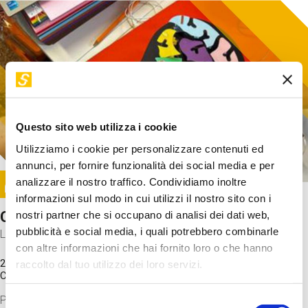
Questo sito web utilizza i cookie
Utilizziamo i cookie per personalizzare contenuti ed
annunci, per fornire funzionalità dei social media e per
Image
analizzare il nostro traffico. Condividiamo inoltre
SUNDAY@STEP
informazioni sul modo in cui utilizzi il nostro sito con i
Come funziona il cervello?
nostri partner che si occupano di analisi dei dati web,
pubblicità e social media, i quali potrebbero combinarle
Laboratorio
con altre informazioni che hai fornito loro o che hanno
20 Set 2026 / 11:15 - 13:00
raccolto dal tuo utilizzo dei loro servizi.
Costo
gratuito
Proveremo a costruire un cervello in cartoncino cercando di
Selezione