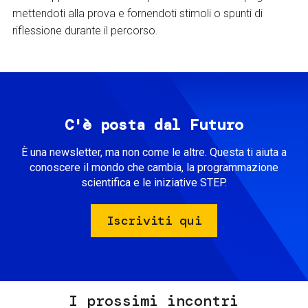
mettendoti alla prova e fornendoti stimoli o spunti di
riflessione durante il percorso.
C'è posta dal Futuro
È una newsletter, ma non come le altre. Questa ti aiuta a
conoscere il mondo che cambia, la programmazione
scientifica e le iniziative STEP.
Iscriviti qui
I prossimi incontri