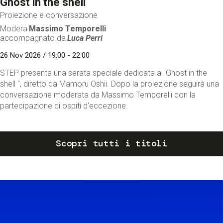
Ghost in the shell
Proiezione e conversazione
Modera
Massimo Temporelli
accompagnato da
Luca Perri
26 Nov 2026 / 19:00 - 22:00
STEP presenta una serata speciale dedicata a "Ghost in the
shell ", diretto da Mamoru Oshii. Dopo la proiezione seguirà una
conversazione moderata da Massimo Temporelli con la
partecipazione di ospiti d'eccezione.
Scopri tutti i titoli