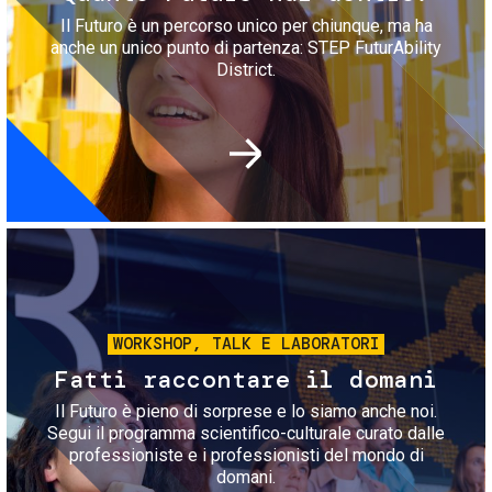
Il Futuro è un percorso unico per chiunque, ma ha
anche un unico punto di partenza: STEP FuturAbility
District.
Immagine
WORKSHOP, TALK E LABORATORI
Fatti raccontare il domani
Il Futuro è pieno di sorprese e lo siamo anche noi.
Segui il programma scientifico-culturale curato dalle
professioniste e i professionisti del mondo di
domani.