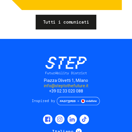
Tutti i comunicati
Piazza Olivetti 1, Milano
info@steptothefuture.it
+39 02 33 020 088
Social
menu
Mostra ulteriori
Italiano