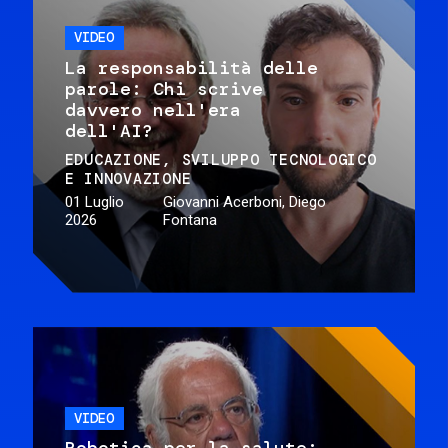
VIDEO
La responsabilità delle
parole: Chi scrive
davvero nell'era
dell'AI?
EDUCAZIONE
SVILUPPO TECNOLOGICO
E INNOVAZIONE
01 Luglio
Giovanni Acerboni, Diego
2026
Fontana
VIDEO
Robotica per la salute: