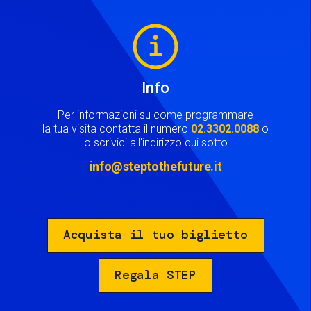
Image
Info
Per informazioni su come programmare
la tua visita contatta il numero
02.3302.0088
o
o scrivici all'indirizzo qui sotto
info@steptothefuture.it
Acquista il tuo biglietto
Regala STEP