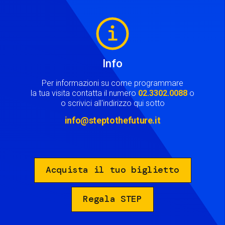
Image
Info
Per informazioni su come programmare
la tua visita contatta il numero
02.3302.0088
o
o scrivici all'indirizzo qui sotto
info@steptothefuture.it
Acquista il tuo biglietto
Regala STEP