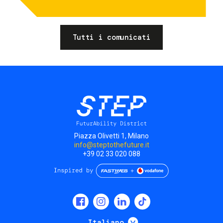
Tutti i comunicati
Piazza Olivetti 1, Milano
info@steptothefuture.it
+39 02 33 020 088
Social
menu
Mostra ulteriori
Italiano