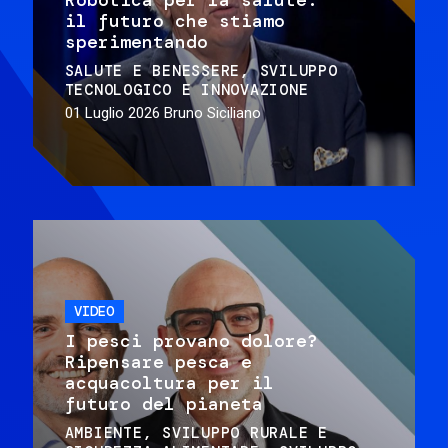
il futuro che stiamo
sperimentando
SALUTE E BENESSERE
SVILUPPO
TECNOLOGICO E INNOVAZIONE
01 Luglio 2026
Bruno Siciliano
VIDEO
I pesci provano dolore?
Ripensare pesca e
acquacoltura per il
futuro del pianeta
AMBIENTE
SVILUPPO RURALE E