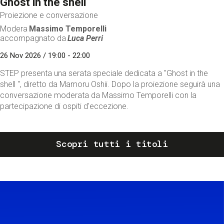
Ghost in the shell
Proiezione e conversazione
Modera
Massimo Temporelli
accompagnato da
Luca Perri
26 Nov 2026 / 19:00 - 22:00
STEP presenta una serata speciale dedicata a "Ghost in the
shell ", diretto da Mamoru Oshii. Dopo la proiezione seguirà una
conversazione moderata da Massimo Temporelli con la
partecipazione di ospiti d'eccezione.
Scopri tutti i titoli