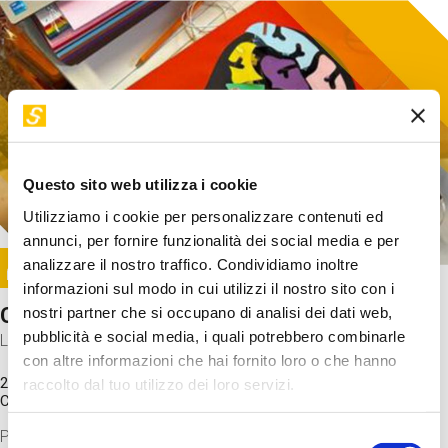
Questo sito web utilizza i cookie
Utilizziamo i cookie per personalizzare contenuti ed
annunci, per fornire funzionalità dei social media e per
Image
analizzare il nostro traffico. Condividiamo inoltre
SUNDAY@STEP
informazioni sul modo in cui utilizzi il nostro sito con i
Come funziona il cervello?
nostri partner che si occupano di analisi dei dati web,
pubblicità e social media, i quali potrebbero combinarle
Laboratorio
con altre informazioni che hai fornito loro o che hanno
20 Set 2026 / 11:15 - 13:00
raccolto dal tuo utilizzo dei loro servizi.
Costo
gratuito
Proveremo a costruire un cervello in cartoncino cercando di
Selezione