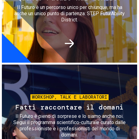
Il Futuro è un percorso unico per chiunque, ma ha
anche un unico punto di partenza: STEP FuturAbility
District.
Immagine
WORKSHOP, TALK E LABORATORI
Fatti raccontare il domani
Il Futuro è pieno di sorprese e lo siamo anche noi.
Segui il programma scientifico-culturale curato dalle
professioniste e i professionisti del mondo di
domani.