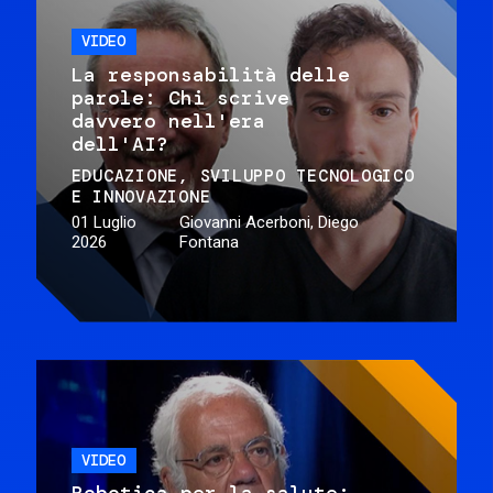
VIDEO
La responsabilità delle
parole: Chi scrive
davvero nell'era
dell'AI?
EDUCAZIONE
SVILUPPO TECNOLOGICO
E INNOVAZIONE
01 Luglio
Giovanni Acerboni, Diego
2026
Fontana
VIDEO
Robotica per la salute: