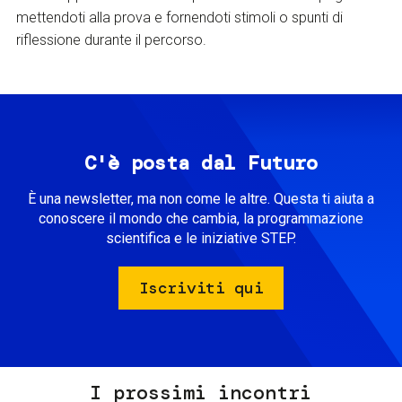
mettendoti alla prova e fornendoti stimoli o spunti di
riflessione durante il percorso.
C'è posta dal Futuro
È una newsletter, ma non come le altre. Questa ti aiuta a
conoscere il mondo che cambia, la programmazione
scientifica e le iniziative STEP.
Iscriviti qui
I prossimi incontri