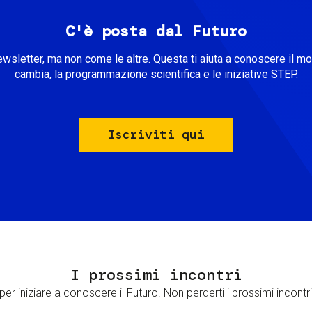
C'è posta dal Futuro
ewsletter, ma non come le altre. Questa ti aiuta a conoscere il m
cambia, la programmazione scientifica e le iniziative STEP.
Iscriviti qui
I prossimi incontri
er iniziare a conoscere il Futuro. Non perderti i prossimi incontri 