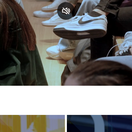
S
C
F