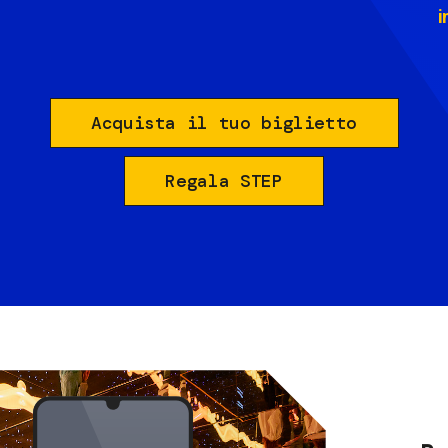
i
Acquista il tuo biglietto
Regala STEP