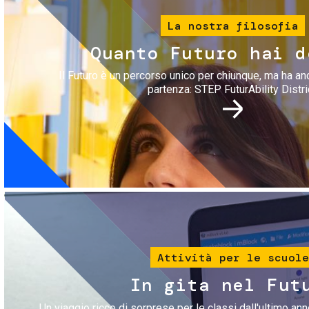
La nostra filosofia
Quanto Futuro hai d
Il Futuro è un percorso unico per chiunque, ma ha an
partenza: STEP FuturAbility Distri
Immagine
Attività per le scuole
In gita nel Fut
Un viaggio ricco di sorprese per le classi dall'ultimo anno