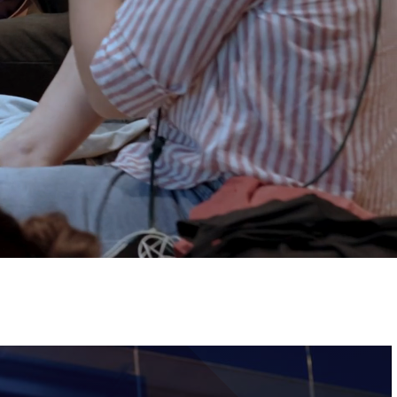
ervizi e accessibilità
Biglietti
ontatti
AQ
Immagine