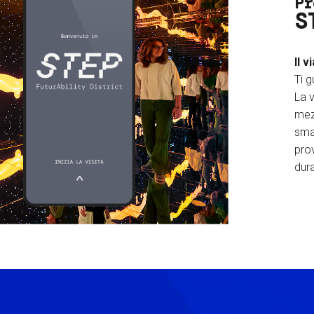
Pr
S
Il v
Ti g
La v
mez
sma
prov
dura