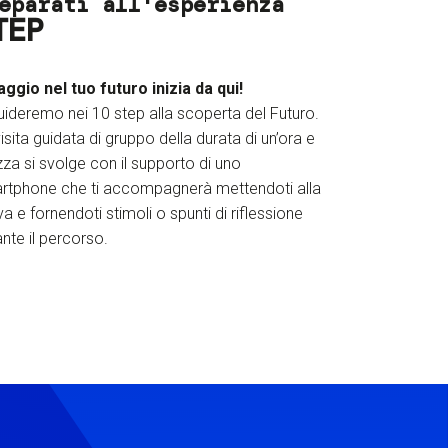
eparati all'esperienza
TEP
iaggio nel tuo futuro inizia da qui!
uideremo nei 10 step alla scoperta del Futuro.
isita guidata di gruppo della durata di un’ora e
za si svolge con il supporto di uno
rtphone che ti accompagnerà mettendoti alla
a e fornendoti stimoli o spunti di riflessione
nte il percorso.