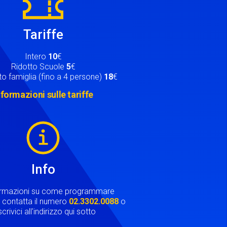
Tariffe
Intero
10
€
Ridotto Scuole
5
€
o famiglia (fino a 4 persone)
18
€
nformazioni sulle tariffe
Info
ormazioni su come programmare
ta contatta il numero
02.3302.0088
o
crivici all'indirizzo qui sotto