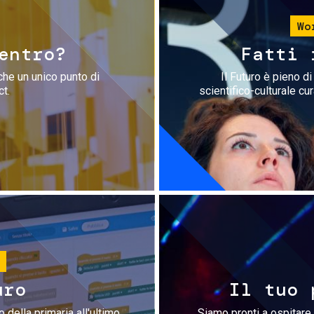
Wo
entro?
Fatti 
che un unico punto di
Il Futuro è pieno d
ct.
scientifico-culturale cu
uro
Il tuo 
 della primaria all'ultimo
Siamo pronti a ospitare 