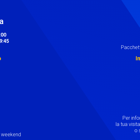
ra
:00
19:45
Pacchett
o
I
Image
Per inf
la tua visi
o s
ei weekend