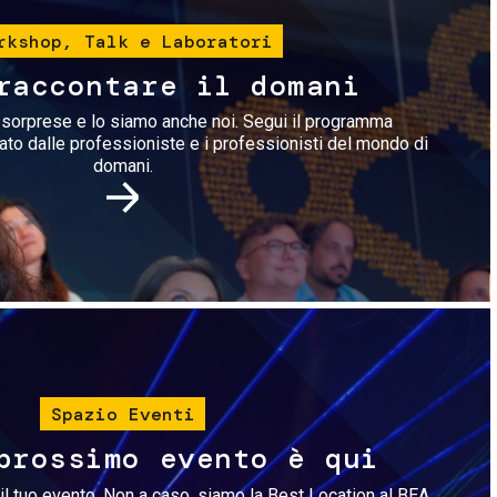
rkshop, Talk e Laboratori
raccontare il domani
i sorprese e lo siamo anche noi. Segui il programma
rato dalle professioniste e i professionisti del mondo di
domani.
Immagine
Spazio Eventi
prossimo evento è qui
il tuo evento. Non a caso, siamo la Best Location al BEA