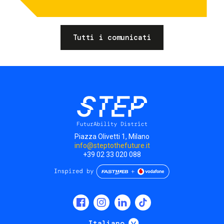
Tutti i comunicati
Piazza Olivetti 1, Milano
info@steptothefuture.it
+39 02 33 020 088
Social
menu
Mostra ulteriori
Italiano