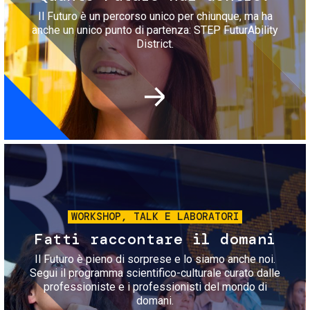
Il Futuro è un percorso unico per chiunque, ma ha
anche un unico punto di partenza: STEP FuturAbility
District.
Immagine
WORKSHOP, TALK E LABORATORI
Fatti raccontare il domani
Il Futuro è pieno di sorprese e lo siamo anche noi.
Segui il programma scientifico-culturale curato dalle
professioniste e i professionisti del mondo di
domani.