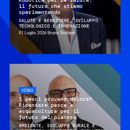
il futuro che stiamo
sperimentando
SALUTE E BENESSERE
SVILUPPO
TECNOLOGICO E INNOVAZIONE
01 Luglio 2026
Bruno Siciliano
VIDEO
I pesci provano dolore?
Ripensare pesca e
acquacoltura per il
futuro del pianeta
AMBIENTE
SVILUPPO RURALE E