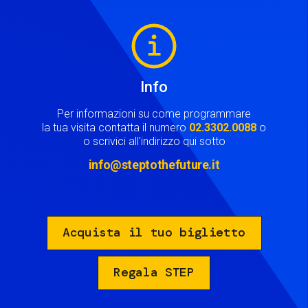
Image
Info
Per informazioni su come programmare
la tua visita contatta il numero
02.3302.0088
o
o scrivici all'indirizzo qui sotto
info@steptothefuture.it
Acquista il tuo biglietto
Regala STEP