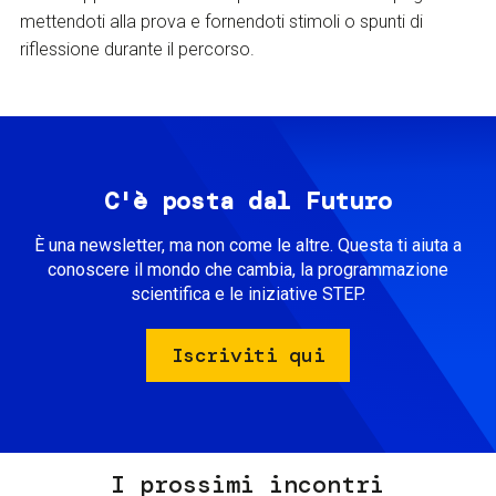
mettendoti alla prova e fornendoti stimoli o spunti di
riflessione durante il percorso.
C'è posta dal Futuro
È una newsletter, ma non come le altre. Questa ti aiuta a
conoscere il mondo che cambia, la programmazione
scientifica e le iniziative STEP.
Iscriviti qui
I prossimi incontri