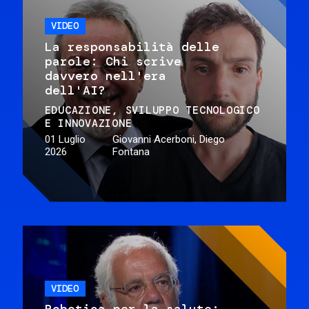
VIDEO
La responsabilità delle
parole: Chi scrive
davvero nell'era
dell'AI?
EDUCAZIONE
SVILUPPO TECNOLOGICO
E INNOVAZIONE
01 Luglio
Giovanni Acerboni, Diego
2026
Fontana
VIDEO
Robotica per la salute: