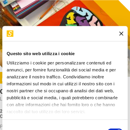
Questo sito web utilizza i cookie
Utilizziamo i cookie per personalizzare contenuti ed
annunci, per fornire funzionalità dei social media e per
Image
analizzare il nostro traffico. Condividiamo inoltre
SUNDAY@STEP
informazioni sul modo in cui utilizzi il nostro sito con i
Come funziona il cervello?
nostri partner che si occupano di analisi dei dati web,
pubblicità e social media, i quali potrebbero combinarle
Laboratorio
con altre informazioni che hai fornito loro o che hanno
20 Set 2026 / 11:15 - 13:00
raccolto dal tuo utilizzo dei loro servizi.
Costo
gratuito
Proveremo a costruire un cervello in cartoncino cercando di
Selezione