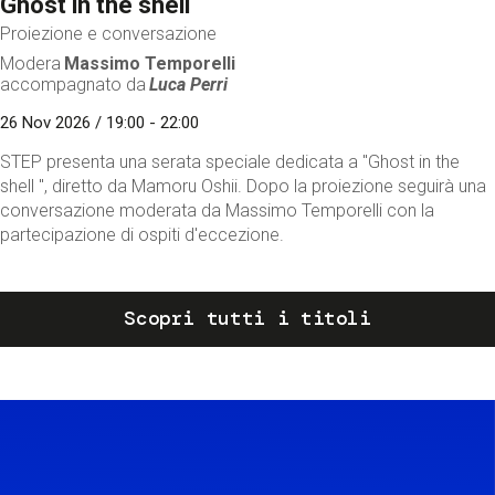
Ghost in the shell
Proiezione e conversazione
Modera
Massimo Temporelli
accompagnato da
Luca Perri
26 Nov 2026 / 19:00 - 22:00
STEP presenta una serata speciale dedicata a "Ghost in the
shell ", diretto da Mamoru Oshii. Dopo la proiezione seguirà una
conversazione moderata da Massimo Temporelli con la
partecipazione di ospiti d'eccezione.
Scopri tutti i titoli