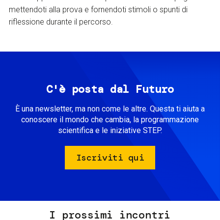
mettendoti alla prova e fornendoti stimoli o spunti di
riflessione durante il percorso.
C'è posta dal Futuro
È una newsletter, ma non come le altre. Questa ti aiuta a
conoscere il mondo che cambia, la programmazione
scientifica e le iniziative STEP.
Iscriviti qui
I prossimi incontri