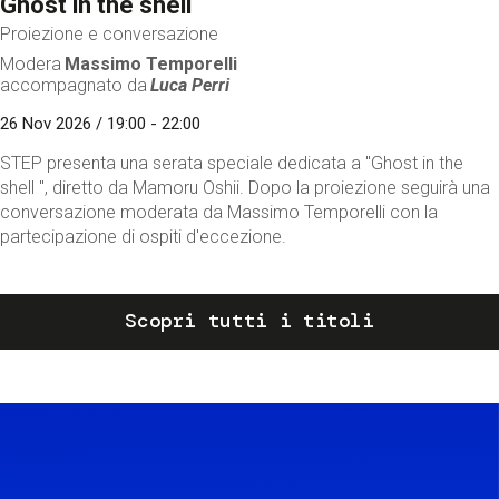
Ghost in the shell
Proiezione e conversazione
Modera
Massimo Temporelli
accompagnato da
Luca Perri
26 Nov 2026 / 19:00 - 22:00
STEP presenta una serata speciale dedicata a "Ghost in the
shell ", diretto da Mamoru Oshii. Dopo la proiezione seguirà una
conversazione moderata da Massimo Temporelli con la
partecipazione di ospiti d'eccezione.
Scopri tutti i titoli