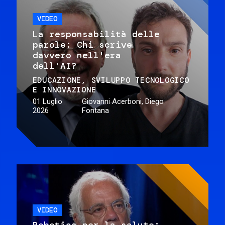
VIDEO
La responsabilità delle
parole: Chi scrive
davvero nell'era
dell'AI?
EDUCAZIONE
SVILUPPO TECNOLOGICO
E INNOVAZIONE
01 Luglio
Giovanni Acerboni, Diego
2026
Fontana
VIDEO
Robotica per la salute: