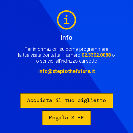
Image
Info
Per informazioni su come programmare
la tua visita contatta il numero
02.3302.0088
o
o scrivici all'indirizzo qui sotto
info@steptothefuture.it
Acquista il tuo biglietto
Regala STEP