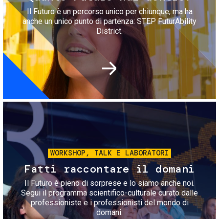
Il Futuro è un percorso unico per chiunque, ma ha
anche un unico punto di partenza: STEP FuturAbility
District.
Immagine
WORKSHOP, TALK E LABORATORI
Fatti raccontare il domani
Il Futuro è pieno di sorprese e lo siamo anche noi.
Segui il programma scientifico-culturale curato dalle
professioniste e i professionisti del mondo di
domani.