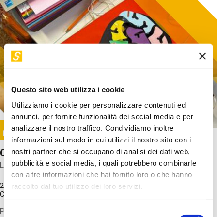
Questo sito web utilizza i cookie
Utilizziamo i cookie per personalizzare contenuti ed
annunci, per fornire funzionalità dei social media e per
Image
analizzare il nostro traffico. Condividiamo inoltre
SUNDAY@STEP
informazioni sul modo in cui utilizzi il nostro sito con i
Come funziona il cervello?
nostri partner che si occupano di analisi dei dati web,
pubblicità e social media, i quali potrebbero combinarle
Laboratorio
con altre informazioni che hai fornito loro o che hanno
20 Set 2026 / 11:15 - 13:00
raccolto dal tuo utilizzo dei loro servizi.
Costo
gratuito
Proveremo a costruire un cervello in cartoncino cercando di
Selezione