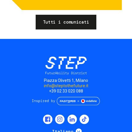
Tutti i comunicati
Piazza Olivetti 1, Milano
info@steptothefuture.it
+39 02 33 020 088
Social
menu
Mostra ulteriori
Italiano