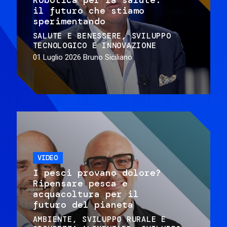
il futuro che stiamo
sperimentando
SALUTE E BENESSERE
SVILUPPO
TECNOLOGICO E INNOVAZIONE
01 Luglio 2026
Bruno Siciliano
VIDEO
I pesci provano dolore?
Ripensare pesca e
acquacoltura per il
futuro del pianeta
AMBIENTE
SVILUPPO RURALE E