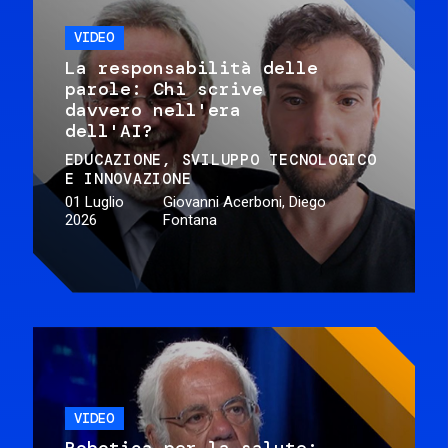
VIDEO
La responsabilità delle
parole: Chi scrive
davvero nell'era
dell'AI?
EDUCAZIONE
SVILUPPO TECNOLOGICO
E INNOVAZIONE
01 Luglio
Giovanni Acerboni, Diego
2026
Fontana
VIDEO
Robotica per la salute: