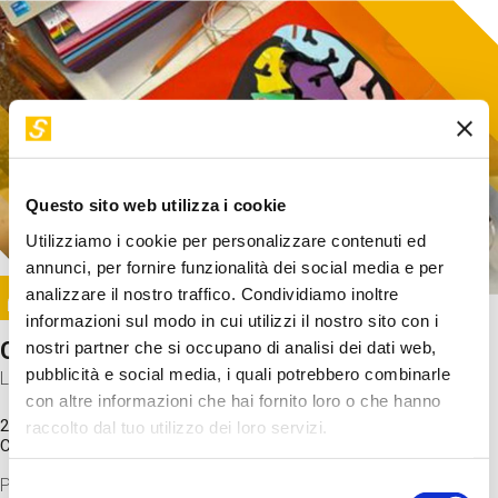
Questo sito web utilizza i cookie
Utilizziamo i cookie per personalizzare contenuti ed
annunci, per fornire funzionalità dei social media e per
Image
analizzare il nostro traffico. Condividiamo inoltre
SUNDAY@STEP
informazioni sul modo in cui utilizzi il nostro sito con i
Come funziona il cervello?
nostri partner che si occupano di analisi dei dati web,
pubblicità e social media, i quali potrebbero combinarle
Laboratorio
con altre informazioni che hai fornito loro o che hanno
20 Set 2026 / 11:15 - 13:00
raccolto dal tuo utilizzo dei loro servizi.
Costo
gratuito
Proveremo a costruire un cervello in cartoncino cercando di
Selezione