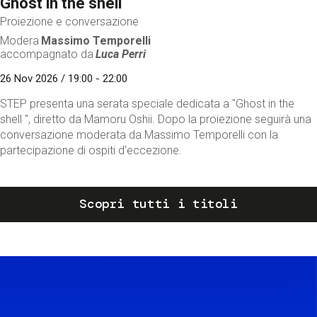
Ghost in the shell
Proiezione e conversazione
Modera
Massimo Temporelli
accompagnato da
Luca Perri
26 Nov 2026 / 19:00 - 22:00
STEP presenta una serata speciale dedicata a "Ghost in the
shell ", diretto da Mamoru Oshii. Dopo la proiezione seguirà una
conversazione moderata da Massimo Temporelli con la
partecipazione di ospiti d'eccezione.
Scopri tutti i titoli