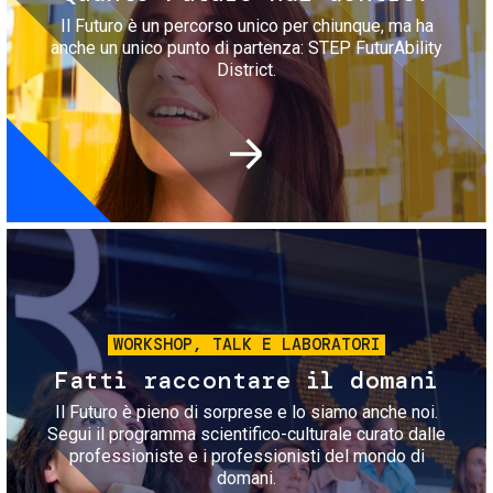
Il Futuro è un percorso unico per chiunque, ma ha
anche un unico punto di partenza: STEP FuturAbility
District.
Immagine
WORKSHOP, TALK E LABORATORI
Fatti raccontare il domani
Il Futuro è pieno di sorprese e lo siamo anche noi.
Segui il programma scientifico-culturale curato dalle
professioniste e i professionisti del mondo di
domani.