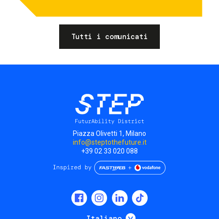
Tutti i comunicati
Piazza Olivetti 1, Milano
info@steptothefuture.it
+39 02 33 020 088
Social
menu
Mostra ulteriori
Italiano