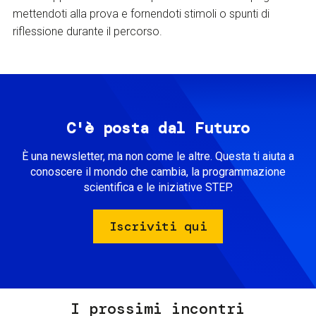
mettendoti alla prova e fornendoti stimoli o spunti di
riflessione durante il percorso.
C'è posta dal Futuro
È una newsletter, ma non come le altre. Questa ti aiuta a
conoscere il mondo che cambia, la programmazione
scientifica e le iniziative STEP.
Iscriviti qui
I prossimi incontri