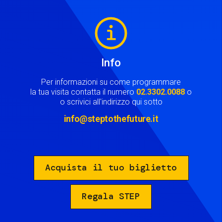
Image
Info
Per informazioni su come programmare
la tua visita contatta il numero
02.3302.0088
o
o scrivici all'indirizzo qui sotto
info@steptothefuture.it
Acquista il tuo biglietto
Regala STEP