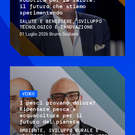
il futuro che stiamo
sperimentando
SALUTE E BENESSERE
SVILUPPO
TECNOLOGICO E INNOVAZIONE
01 Luglio 2026
Bruno Siciliano
VIDEO
I pesci provano dolore?
Ripensare pesca e
acquacoltura per il
futuro del pianeta
AMBIENTE
SVILUPPO RURALE E