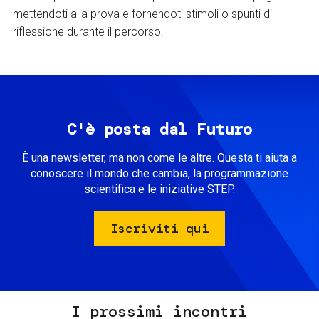
mettendoti alla prova e fornendoti stimoli o spunti di
riflessione durante il percorso.
C'è posta dal Futuro
È una newsletter, ma non come le altre. Questa ti aiuta a
conoscere il mondo che cambia, la programmazione
scientifica e le iniziative STEP.
Iscriviti qui
I prossimi incontri