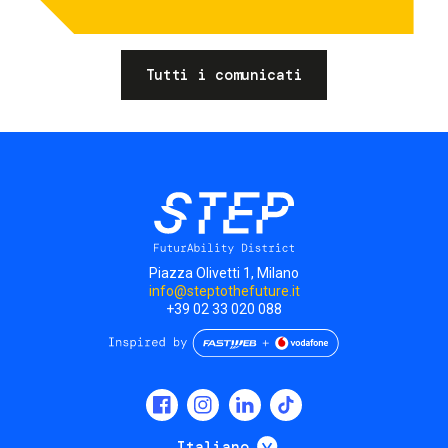
Tutti i comunicati
Piazza Olivetti 1, Milano
info@steptothefuture.it
+39 02 33 020 088
Social
menu
Mostra ulteriori
Italiano