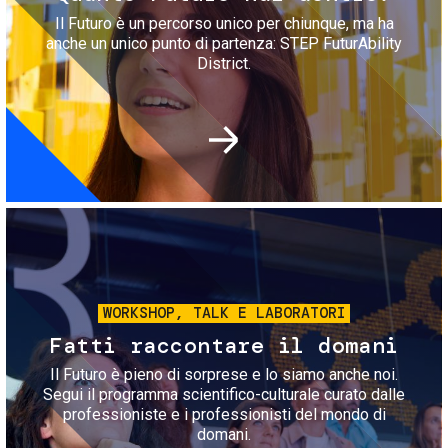
Il Futuro è un percorso unico per chiunque, ma ha
anche un unico punto di partenza: STEP FuturAbility
District.
Immagine
WORKSHOP, TALK E LABORATORI
Fatti raccontare il domani
Il Futuro è pieno di sorprese e lo siamo anche noi.
Segui il programma scientifico-culturale curato dalle
professioniste e i professionisti del mondo di
domani.