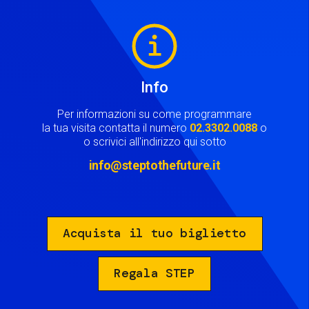
Image
Info
Per informazioni su come programmare
la tua visita contatta il numero
02.3302.0088
o
o scrivici all'indirizzo qui sotto
info@steptothefuture.it
Acquista il tuo biglietto
Regala STEP