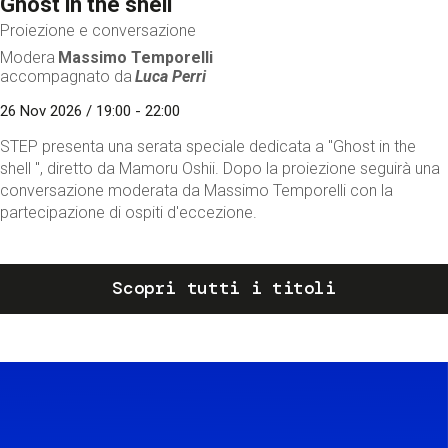
Ghost in the shell
Proiezione e conversazione
Modera
Massimo Temporelli
accompagnato da
Luca Perri
26 Nov 2026 / 19:00 - 22:00
STEP presenta una serata speciale dedicata a "Ghost in the
shell ", diretto da Mamoru Oshii. Dopo la proiezione seguirà una
conversazione moderata da Massimo Temporelli con la
partecipazione di ospiti d'eccezione.
Scopri tutti i titoli