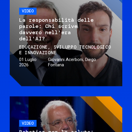
VIDEO
La responsabilità delle
parole: Chi scrive
davvero nell'era
dell'AI?
EDUCAZIONE
SVILUPPO TECNOLOGICO
E INNOVAZIONE
01 Luglio
Giovanni Acerboni, Diego
2026
Fontana
VIDEO
Robotica per la salute: