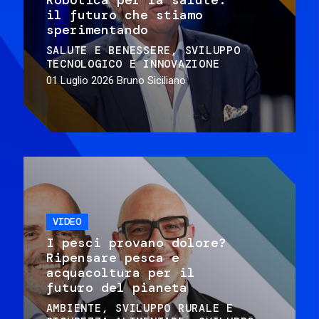
il futuro che stiamo
sperimentando
SALUTE E BENESSERE
SVILUPPO
TECNOLOGICO E INNOVAZIONE
01 Luglio 2026
Bruno Siciliano
VIDEO
I pesci provano dolore?
Ripensare pesca e
acquacoltura per il
futuro del pianeta
AMBIENTE
SVILUPPO RURALE E