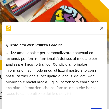
Questo sito web utilizza i cookie
Utilizziamo i cookie per personalizzare contenuti ed
annunci, per fornire funzionalità dei social media e per
Image
analizzare il nostro traffico. Condividiamo inoltre
SUNDAY@STEP
informazioni sul modo in cui utilizzi il nostro sito con i
Come funziona il cervello?
nostri partner che si occupano di analisi dei dati web,
pubblicità e social media, i quali potrebbero combinarle
Laboratorio
con altre informazioni che hai fornito loro o che hanno
20 Set 2026 / 11:15 - 13:00
raccolto dal tuo utilizzo dei loro servizi.
Costo
gratuito
Proveremo a costruire un cervello in cartoncino cercando di
Selezione