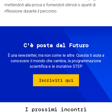
mettendoti alla prova e fornendoti stimoli o spunti di
riflessione durante il percorso.
C'è posta dal Futuro
È una newsletter, ma non come le altre. Questa ti aiuta a
conoscere il mondo che cambia, la programmazione
scientifica e le iniziative STEP.
Iscriviti qui
I prossimi incontri