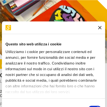
Questo sito web utilizza i cookie
Utilizziamo i cookie per personalizzare contenuti ed
annunci, per fornire funzionalità dei social media e per
Image
analizzare il nostro traffico. Condividiamo inoltre
SUNDAY@STEP
informazioni sul modo in cui utilizzi il nostro sito con i
Come funziona il cervello?
nostri partner che si occupano di analisi dei dati web,
pubblicità e social media, i quali potrebbero combinarle
Laboratorio
con altre informazioni che hai fornito loro o che hanno
20 Set 2026 / 11:15 - 13:00
raccolto dal tuo utilizzo dei loro servizi.
Costo
gratuito
Proveremo a costruire un cervello in cartoncino cercando di
Selezione