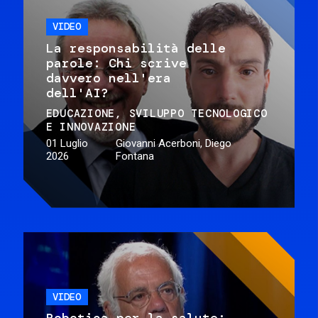
VIDEO
La responsabilità delle
parole: Chi scrive
davvero nell'era
dell'AI?
EDUCAZIONE
SVILUPPO TECNOLOGICO
E INNOVAZIONE
01 Luglio
Giovanni Acerboni, Diego
2026
Fontana
VIDEO
Robotica per la salute: