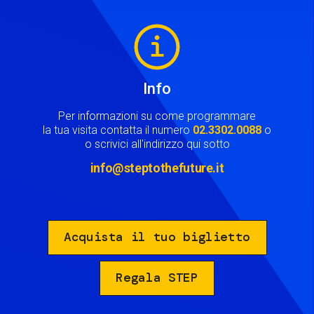
Image
Info
Per informazioni su come programmare
la tua visita contatta il numero
02.3302.0088
o
o scrivici all'indirizzo qui sotto
info@steptothefuture.it
Acquista il tuo biglietto
Regala STEP