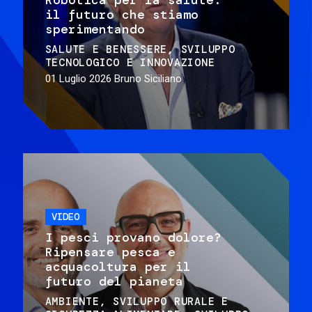
il futuro che stiamo
sperimentando
SALUTE E BENESSERE
SVILUPPO
TECNOLOGICO E INNOVAZIONE
01 Luglio 2026
Bruno Siciliano
VIDEO
I pesci provano dolore?
Ripensare pesca e
acquacoltura per il
futuro del pianeta
AMBIENTE
SVILUPPO RURALE E