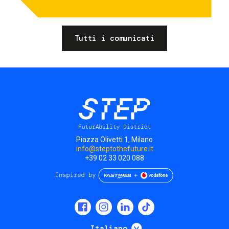
Tutti i comunicati
Piazza Olivetti 1, Milano
info@steptothefuture.it
+39 02 33 020 088
Social
menu
Mostra ulteriori
Italiano