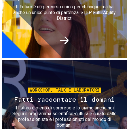
Il Futuro è un percorso unico per chiunque, ma ha
anche un unico punto di partenza: STEP FuturAbility
District.
Immagine
WORKSHOP, TALK E LABORATORI
Fatti raccontare il domani
Il Futuro è pieno di sorprese e lo siamo anche noi.
Segui il programma scientifico-culturale curato dalle
professioniste e i professionisti del mondo di
domani.