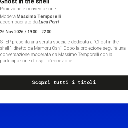
Ghost in the shell
Proiezione e conversazione
Modera
Massimo Temporelli
accompagnato da
Luca Perri
26 Nov 2026 / 19:00 - 22:00
STEP presenta una serata speciale dedicata a "Ghost in the
shell ", diretto da Mamoru Oshii. Dopo la proiezione seguirà una
conversazione moderata da Massimo Temporelli con la
partecipazione di ospiti d'eccezione.
Scopri tutti i titoli