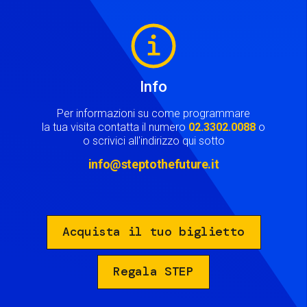
Image
Info
Per informazioni su come programmare
la tua visita contatta il numero
02.3302.0088
o
o scrivici all'indirizzo qui sotto
info@steptothefuture.it
Acquista il tuo biglietto
Regala STEP