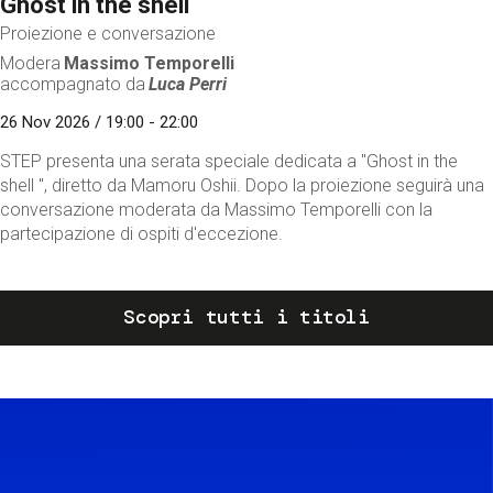
Ghost in the shell
Proiezione e conversazione
Modera
Massimo Temporelli
accompagnato da
Luca Perri
26 Nov 2026 / 19:00 - 22:00
STEP presenta una serata speciale dedicata a "Ghost in the
shell ", diretto da Mamoru Oshii. Dopo la proiezione seguirà una
conversazione moderata da Massimo Temporelli con la
partecipazione di ospiti d'eccezione.
Scopri tutti i titoli