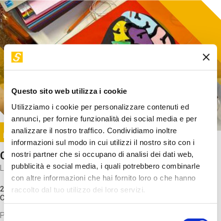
Questo sito web utilizza i cookie
Utilizziamo i cookie per personalizzare contenuti ed
annunci, per fornire funzionalità dei social media e per
Image
analizzare il nostro traffico. Condividiamo inoltre
SUNDAY@STEP
informazioni sul modo in cui utilizzi il nostro sito con i
Come funziona il cervello?
nostri partner che si occupano di analisi dei dati web,
pubblicità e social media, i quali potrebbero combinarle
Laboratorio
con altre informazioni che hai fornito loro o che hanno
20 Set 2026 / 11:15 - 13:00
raccolto dal tuo utilizzo dei loro servizi.
Costo
gratuito
Proveremo a costruire un cervello in cartoncino cercando di
Selezione