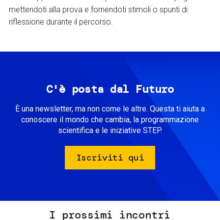
mettendoti alla prova e fornendoti stimoli o spunti di
riflessione durante il percorso.
C'è posta dal Futuro
È una newsletter, ma non come le altre. Questa ti aiuta a
conoscere il mondo che cambia, la programmazione
scientifica e le iniziative STEP.
Iscriviti qui
I prossimi incontri