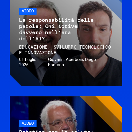
VIDEO
La responsabilità delle
parole: Chi scrive
davvero nell'era
dell'AI?
EDUCAZIONE
SVILUPPO TECNOLOGICO
E INNOVAZIONE
01 Luglio
Giovanni Acerboni, Diego
2026
Fontana
VIDEO
Robotica per la salute: