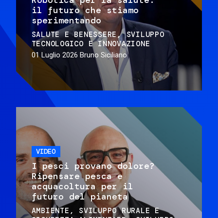
il futuro che stiamo
sperimentando
SALUTE E BENESSERE
SVILUPPO
TECNOLOGICO E INNOVAZIONE
01 Luglio 2026
Bruno Siciliano
VIDEO
I pesci provano dolore?
Ripensare pesca e
acquacoltura per il
futuro del pianeta
AMBIENTE
SVILUPPO RURALE E