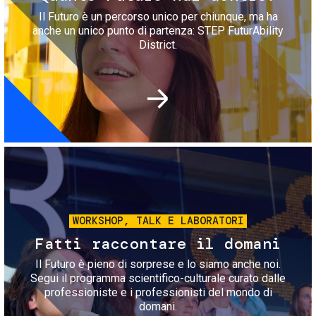
Il Futuro è un percorso unico per chiunque, ma ha
anche un unico punto di partenza: STEP FuturAbility
District.
Immagine
WORKSHOP, TALK E LABORATORI
Fatti raccontare il domani
Il Futuro è pieno di sorprese e lo siamo anche noi.
Segui il programma scientifico-culturale curato dalle
professioniste e i professionisti del mondo di
domani.