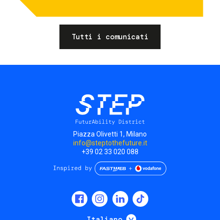
Tutti i comunicati
Piazza Olivetti 1, Milano
info@steptothefuture.it
+39 02 33 020 088
Social
menu
Mostra ulteriori
Italiano