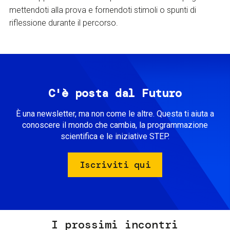
mettendoti alla prova e fornendoti stimoli o spunti di
riflessione durante il percorso.
C'è posta dal Futuro
È una newsletter, ma non come le altre. Questa ti aiuta a
conoscere il mondo che cambia, la programmazione
scientifica e le iniziative STEP.
Iscriviti qui
I prossimi incontri