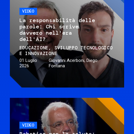
VIDEO
La responsabilità delle
parole: Chi scrive
davvero nell'era
dell'AI?
EDUCAZIONE
SVILUPPO TECNOLOGICO
E INNOVAZIONE
01 Luglio
Giovanni Acerboni, Diego
2026
Fontana
VIDEO
Robotica per la salute: