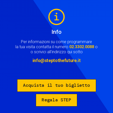
Image
Info
Per informazioni su come programmare
la tua visita contatta il numero
02.3302.0088
o
o scrivici all'indirizzo qui sotto
info@steptothefuture.it
Acquista il tuo biglietto
Regala STEP