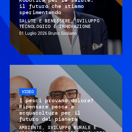
il futuro che stiamo
sperimentando
SALUTE E BENESSERE
SVILUPPO
TECNOLOGICO E INNOVAZIONE
01 Luglio 2026
Bruno Siciliano
VIDEO
I pesci provano dolore?
Ripensare pesca e
acquacoltura per il
futuro del pianeta
AMBIENTE
SVILUPPO RURALE E