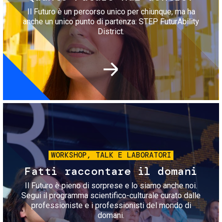
Il Futuro è un percorso unico per chiunque, ma ha
anche un unico punto di partenza: STEP FuturAbility
District.
Immagine
WORKSHOP, TALK E LABORATORI
Fatti raccontare il domani
Il Futuro è pieno di sorprese e lo siamo anche noi.
Segui il programma scientifico-culturale curato dalle
professioniste e i professionisti del mondo di
domani.