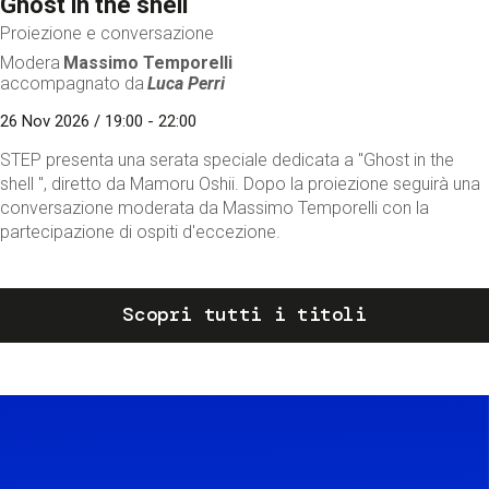
Ghost in the shell
Proiezione e conversazione
Modera
Massimo Temporelli
accompagnato da
Luca Perri
26 Nov 2026 / 19:00 - 22:00
STEP presenta una serata speciale dedicata a "Ghost in the
shell ", diretto da Mamoru Oshii. Dopo la proiezione seguirà una
conversazione moderata da Massimo Temporelli con la
partecipazione di ospiti d'eccezione.
Scopri tutti i titoli