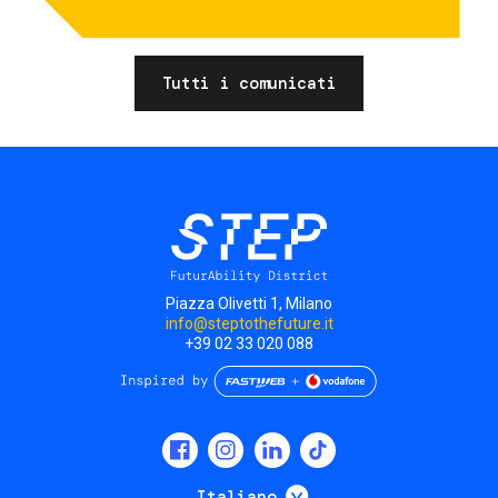
Tutti i comunicati
Piazza Olivetti 1, Milano
info@steptothefuture.it
+39 02 33 020 088
Social
menu
Mostra ulteriori
Italiano