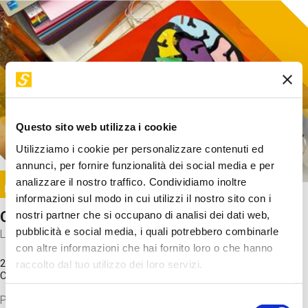
Questo sito web utilizza i cookie
Utilizziamo i cookie per personalizzare contenuti ed
annunci, per fornire funzionalità dei social media e per
Image
analizzare il nostro traffico. Condividiamo inoltre
SUNDAY@STEP
informazioni sul modo in cui utilizzi il nostro sito con i
Come funziona il cervello?
nostri partner che si occupano di analisi dei dati web,
pubblicità e social media, i quali potrebbero combinarle
Laboratorio
con altre informazioni che hai fornito loro o che hanno
20 Set 2026 / 11:15 - 13:00
raccolto dal tuo utilizzo dei loro servizi.
Costo
gratuito
Proveremo a costruire un cervello in cartoncino cercando di
Selezione