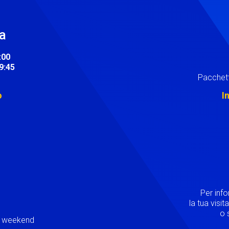
ra
:00
19:45
Pacchett
o
I
Image
Per inf
la tua visi
o s
ei weekend