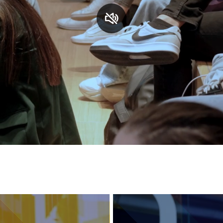
S
C
F