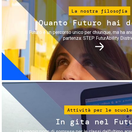
La nostra filosofia
Quanto Futuro hai d
Il Futuro è un percorso unico per chiunque, ma ha an
partenza: STEP FuturAbility Distri
Immagine
Attività per le scuole
In gita nel Fut
Un viaggio ricco di sorprese per le classi dall'ultimo anno