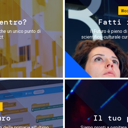
Wo
entro?
Fatti 
che un unico punto di
Il Futuro è pieno d
ct.
scientifico-culturale cu
uro
Il tuo 
 della primaria all'ultimo
Siamo pronti a ospitare 