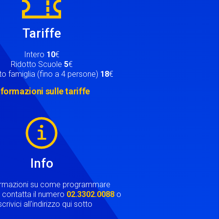
Tariffe
Intero
10
€
Ridotto Scuole
5
€
o famiglia (fino a 4 persone)
18
€
nformazioni sulle tariffe
Info
ormazioni su come programmare
ta contatta il numero
02.3302.0088
o
crivici all'indirizzo qui sotto