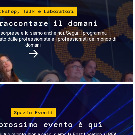
rkshop, Talk e Laboratori
raccontare il domani
i sorprese e lo siamo anche noi. Segui il programma
rato dalle professioniste e i professionisti del mondo di
domani.
Immagine
Spazio Eventi
prossimo evento è qui
il tuo evento. Non a caso, siamo la Best Location al BEA