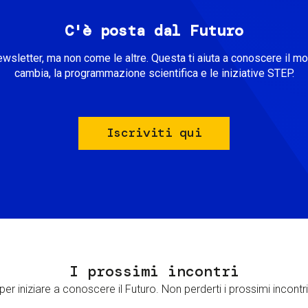
C'è posta dal Futuro
ewsletter, ma non come le altre. Questa ti aiuta a conoscere il m
cambia, la programmazione scientifica e le iniziative STEP.
Iscriviti qui
I prossimi incontri
er iniziare a conoscere il Futuro. Non perderti i prossimi incontri 