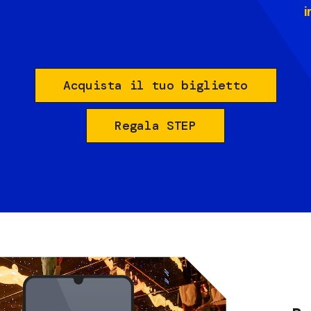
i
Acquista il tuo biglietto
Regala STEP