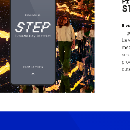
Pr
S
Il v
Ti g
La v
mez
sma
prov
dura