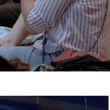
ervizi e accessibilità
Biglietti
ontatti
AQ
Immagine