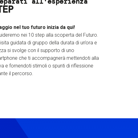
eparati all'esperienza
TEP
iaggio nel tuo futuro inizia da qui!
uideremo nei 10 step alla scoperta del Futuro.
isita guidata di gruppo della durata di un’ora e
za si svolge con il supporto di uno
rtphone che ti accompagnerà mettendoti alla
a e fornendoti stimoli o spunti di riflessione
nte il percorso.