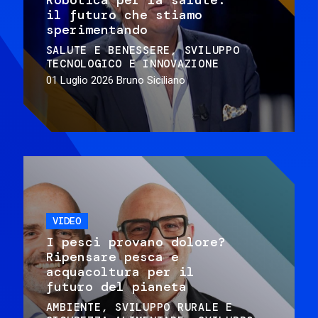
il futuro che stiamo
sperimentando
SALUTE E BENESSERE
SVILUPPO
TECNOLOGICO E INNOVAZIONE
01 Luglio 2026
Bruno Siciliano
VIDEO
I pesci provano dolore?
Ripensare pesca e
acquacoltura per il
futuro del pianeta
AMBIENTE
SVILUPPO RURALE E