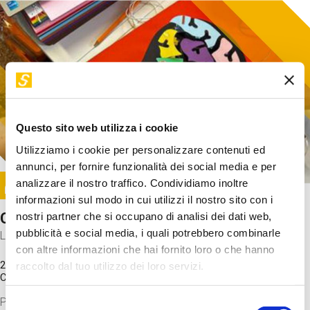
Questo sito web utilizza i cookie
Utilizziamo i cookie per personalizzare contenuti ed
annunci, per fornire funzionalità dei social media e per
Image
analizzare il nostro traffico. Condividiamo inoltre
SUNDAY@STEP
informazioni sul modo in cui utilizzi il nostro sito con i
Come funziona il cervello?
nostri partner che si occupano di analisi dei dati web,
pubblicità e social media, i quali potrebbero combinarle
Laboratorio
con altre informazioni che hai fornito loro o che hanno
20 Set 2026 / 11:15 - 13:00
raccolto dal tuo utilizzo dei loro servizi.
Costo
gratuito
Proveremo a costruire un cervello in cartoncino cercando di
Selezione