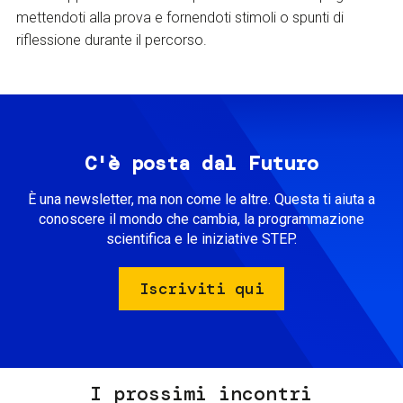
mettendoti alla prova e fornendoti stimoli o spunti di
riflessione durante il percorso.
C'è posta dal Futuro
È una newsletter, ma non come le altre. Questa ti aiuta a
conoscere il mondo che cambia, la programmazione
scientifica e le iniziative STEP.
Iscriviti qui
I prossimi incontri