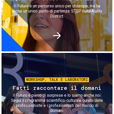
Il Futuro è un percorso unico per chiunque, ma ha
anche un unico punto di partenza: STEP FuturAbility
District.
Immagine
WORKSHOP, TALK E LABORATORI
Fatti raccontare il domani
Il Futuro è pieno di sorprese e lo siamo anche noi.
Segui il programma scientifico-culturale curato dalle
professioniste e i professionisti del mondo di
domani.