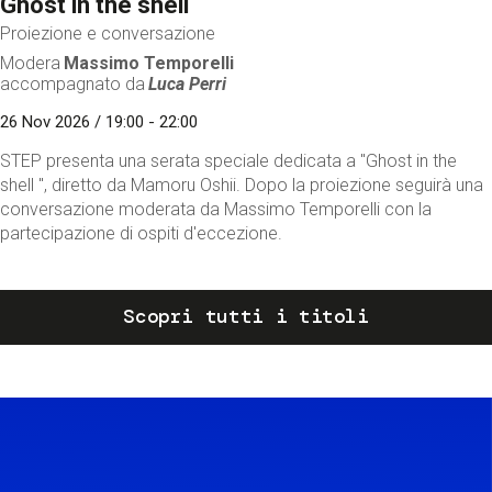
Ghost in the shell
Proiezione e conversazione
Modera
Massimo Temporelli
accompagnato da
Luca Perri
26 Nov 2026 / 19:00 - 22:00
STEP presenta una serata speciale dedicata a "Ghost in the
shell ", diretto da Mamoru Oshii. Dopo la proiezione seguirà una
conversazione moderata da Massimo Temporelli con la
partecipazione di ospiti d'eccezione.
Scopri tutti i titoli