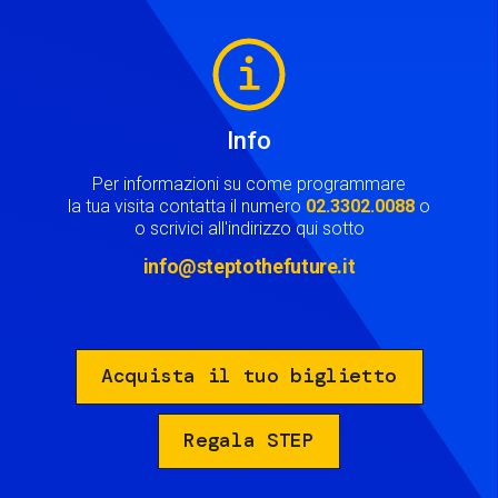
Image
Info
Per informazioni su come programmare
la tua visita contatta il numero
02.3302.0088
o
o scrivici all'indirizzo qui sotto
info@steptothefuture.it
Acquista il tuo biglietto
Regala STEP