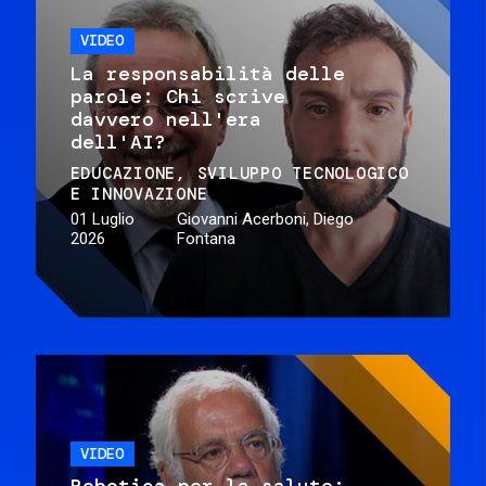
VIDEO
La responsabilità delle
parole: Chi scrive
davvero nell'era
dell'AI?
EDUCAZIONE
SVILUPPO TECNOLOGICO
E INNOVAZIONE
01 Luglio
Giovanni Acerboni, Diego
2026
Fontana
VIDEO
Robotica per la salute: