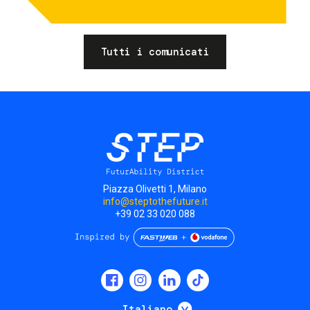
Tutti i comunicati
Piazza Olivetti 1, Milano
info@steptothefuture.it
+39 02 33 020 088
Social
menu
Mostra ulteriori
Italiano