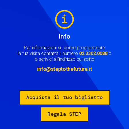
Image
Info
Per informazioni su come programmare
la tua visita contatta il numero
02.3302.0088
o
o scrivici all'indirizzo qui sotto
info@steptothefuture.it
Acquista il tuo biglietto
Regala STEP