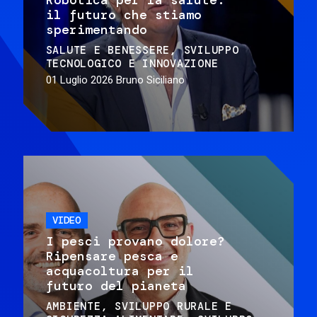
il futuro che stiamo
sperimentando
SALUTE E BENESSERE
SVILUPPO
TECNOLOGICO E INNOVAZIONE
01 Luglio 2026
Bruno Siciliano
VIDEO
I pesci provano dolore?
Ripensare pesca e
acquacoltura per il
futuro del pianeta
AMBIENTE
SVILUPPO RURALE E