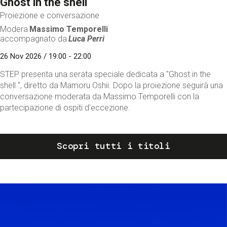
Ghost in the shell
Proiezione e conversazione
Modera
Massimo Temporelli
accompagnato da
Luca Perri
26 Nov 2026 / 19:00 - 22:00
STEP presenta una serata speciale dedicata a "Ghost in the
shell ", diretto da Mamoru Oshii. Dopo la proiezione seguirà una
conversazione moderata da Massimo Temporelli con la
partecipazione di ospiti d'eccezione.
Scopri tutti i titoli