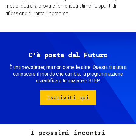
mettendoti alla prova e fornendoti stimoli o spunti di
riflessione durante il percorso.
C'è posta dal Futuro
È una newsletter, ma non come le altre. Questa ti aiuta a
conoscere il mondo che cambia, la programmazione
scientifica e le iniziative STEP.
Iscriviti qui
I prossimi incontri