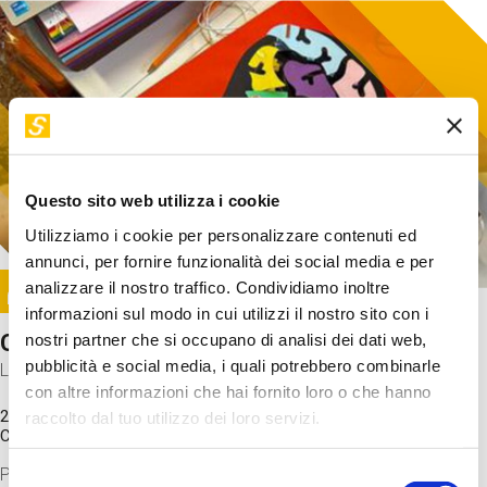
Questo sito web utilizza i cookie
Utilizziamo i cookie per personalizzare contenuti ed
annunci, per fornire funzionalità dei social media e per
Image
analizzare il nostro traffico. Condividiamo inoltre
SUNDAY@STEP
informazioni sul modo in cui utilizzi il nostro sito con i
Come funziona il cervello?
nostri partner che si occupano di analisi dei dati web,
pubblicità e social media, i quali potrebbero combinarle
Laboratorio
con altre informazioni che hai fornito loro o che hanno
20 Set 2026 / 11:15 - 13:00
raccolto dal tuo utilizzo dei loro servizi.
Costo
gratuito
Proveremo a costruire un cervello in cartoncino cercando di
Selezione