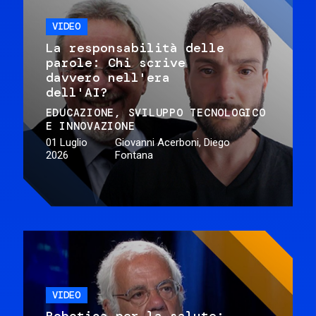
VIDEO
La responsabilità delle
parole: Chi scrive
davvero nell'era
dell'AI?
EDUCAZIONE
SVILUPPO TECNOLOGICO
E INNOVAZIONE
01 Luglio
Giovanni Acerboni, Diego
2026
Fontana
VIDEO
Robotica per la salute: