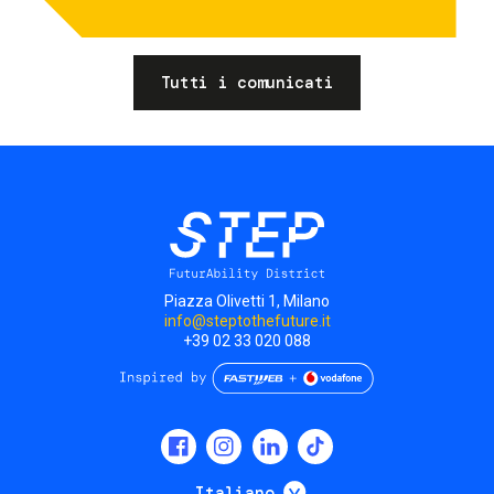
Tutti i comunicati
Piazza Olivetti 1, Milano
info@steptothefuture.it
+39 02 33 020 088
Social
menu
Mostra ulteriori
Italiano