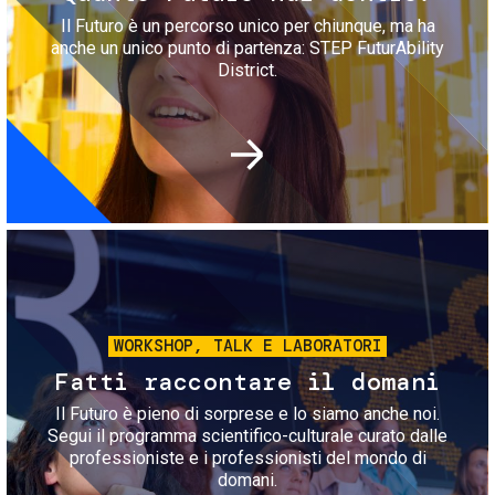
Il Futuro è un percorso unico per chiunque, ma ha
anche un unico punto di partenza: STEP FuturAbility
District.
Immagine
WORKSHOP, TALK E LABORATORI
Fatti raccontare il domani
Il Futuro è pieno di sorprese e lo siamo anche noi.
Segui il programma scientifico-culturale curato dalle
professioniste e i professionisti del mondo di
domani.