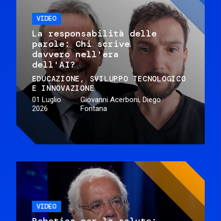
VIDEO
La responsabilità delle
parole: Chi scrive
davvero nell'era
dell'AI?
EDUCAZIONE
SVILUPPO TECNOLOGICO
E INNOVAZIONE
01 Luglio
Giovanni Acerboni, Diego
2026
Fontana
VIDEO
Robotica per la salute: