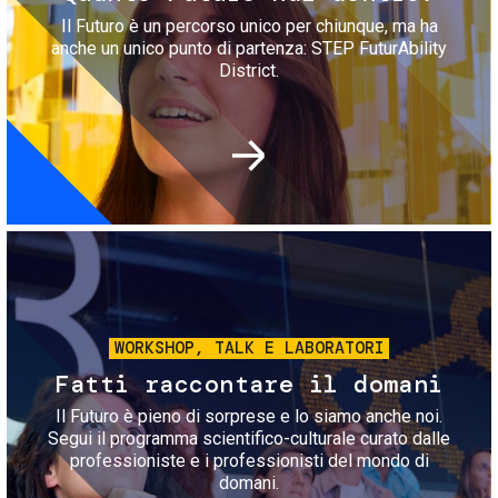
Il Futuro è un percorso unico per chiunque, ma ha
anche un unico punto di partenza: STEP FuturAbility
District.
Immagine
WORKSHOP, TALK E LABORATORI
Fatti raccontare il domani
Il Futuro è pieno di sorprese e lo siamo anche noi.
Segui il programma scientifico-culturale curato dalle
professioniste e i professionisti del mondo di
domani.