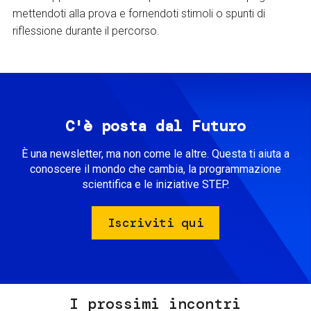
mettendoti alla prova e fornendoti stimoli o spunti di
riflessione durante il percorso.
C'è posta dal Futuro
È una newsletter, ma non come le altre. Questa ti aiuta a
conoscere il mondo che cambia, la programmazione
scientifica e le iniziative STEP.
Iscriviti qui
I prossimi incontri