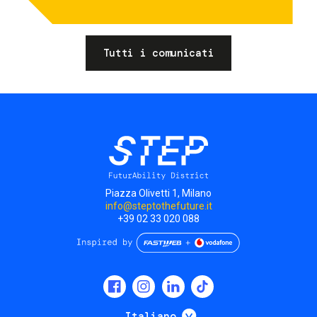
Tutti i comunicati
Piazza Olivetti 1, Milano
info@steptothefuture.it
+39 02 33 020 088
Social
menu
Mostra ulteriori
Italiano