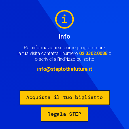
Image
Info
Per informazioni su come programmare
la tua visita contatta il numero
02.3302.0088
o
o scrivici all'indirizzo qui sotto
info@steptothefuture.it
Acquista il tuo biglietto
Regala STEP