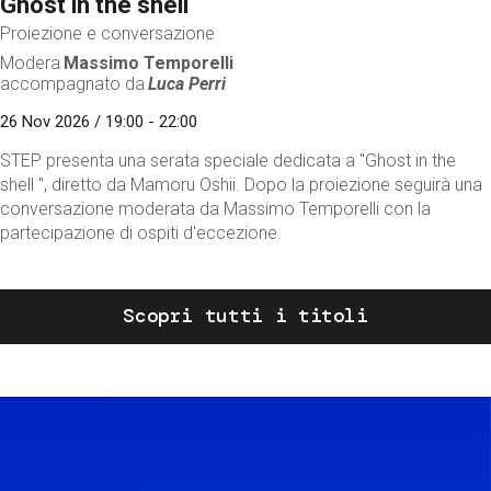
Ghost in the shell
Proiezione e conversazione
Modera
Massimo Temporelli
accompagnato da
Luca Perri
26 Nov 2026 / 19:00 - 22:00
STEP presenta una serata speciale dedicata a "Ghost in the
shell ", diretto da Mamoru Oshii. Dopo la proiezione seguirà una
conversazione moderata da Massimo Temporelli con la
partecipazione di ospiti d'eccezione.
Scopri tutti i titoli