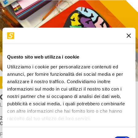
Questo sito web utilizza i cookie
Utilizziamo i cookie per personalizzare contenuti ed
annunci, per fornire funzionalità dei social media e per
Image
analizzare il nostro traffico. Condividiamo inoltre
SUNDAY@STEP
informazioni sul modo in cui utilizzi il nostro sito con i
Come funziona il cervello?
nostri partner che si occupano di analisi dei dati web,
pubblicità e social media, i quali potrebbero combinarle
Laboratorio
con altre informazioni che hai fornito loro o che hanno
20 Set 2026 / 11:15 - 13:00
raccolto dal tuo utilizzo dei loro servizi.
Costo
gratuito
Proveremo a costruire un cervello in cartoncino cercando di
Selezione