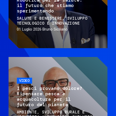
il futuro che stiamo
sperimentando
SALUTE E BENESSERE
SVILUPPO
TECNOLOGICO E INNOVAZIONE
01 Luglio 2026
Bruno Siciliano
VIDEO
I pesci provano dolore?
Ripensare pesca e
acquacoltura per il
futuro del pianeta
AMBIENTE
SVILUPPO RURALE E