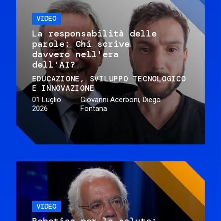
VIDEO
La responsabilità delle
parole: Chi scrive
davvero nell'era
dell'AI?
EDUCAZIONE
SVILUPPO TECNOLOGICO
E INNOVAZIONE
01 Luglio
Giovanni Acerboni, Diego
2026
Fontana
VIDEO
Robotica per la salute: