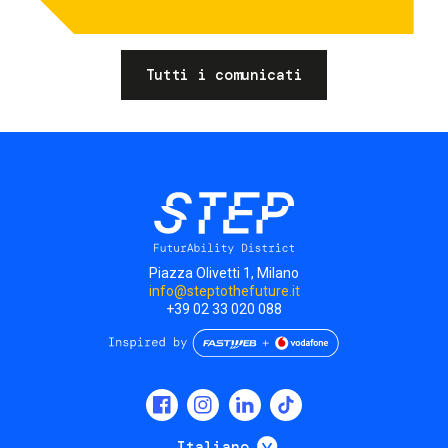
Tutti i comunicati
Piazza Olivetti 1, Milano
info@steptothefuture.it
+39 02 33 020 088
Social
menu
Mostra ulteriori
Italiano