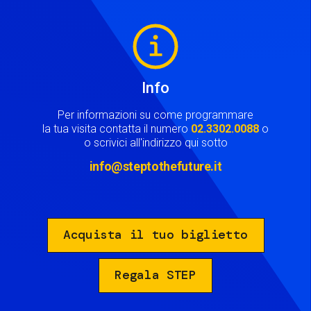
Image
Info
Per informazioni su come programmare
la tua visita contatta il numero
02.3302.0088
o
o scrivici all'indirizzo qui sotto
info@steptothefuture.it
Acquista il tuo biglietto
Regala STEP