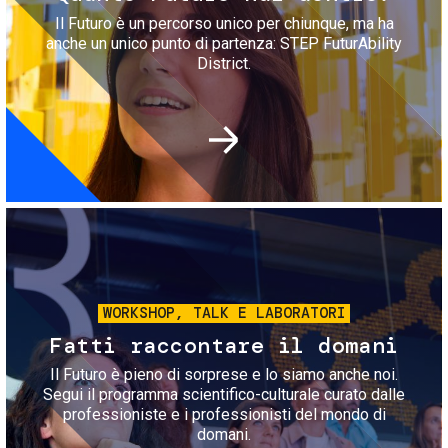
Il Futuro è un percorso unico per chiunque, ma ha
anche un unico punto di partenza: STEP FuturAbility
District.
Immagine
WORKSHOP, TALK E LABORATORI
Fatti raccontare il domani
Il Futuro è pieno di sorprese e lo siamo anche noi.
Segui il programma scientifico-culturale curato dalle
professioniste e i professionisti del mondo di
domani.