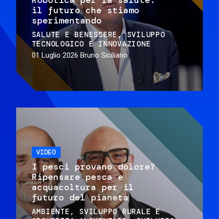
il futuro che stiamo
sperimentando
SALUTE E BENESSERE
SVILUPPO
TECNOLOGICO E INNOVAZIONE
01 Luglio 2026
Bruno Siciliano
VIDEO
I pesci provano dolore?
Ripensare pesca e
acquacoltura per il
futuro del pianeta
AMBIENTE
SVILUPPO RURALE E