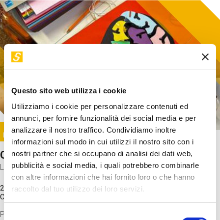
Questo sito web utilizza i cookie
Utilizziamo i cookie per personalizzare contenuti ed
annunci, per fornire funzionalità dei social media e per
Image
analizzare il nostro traffico. Condividiamo inoltre
SUNDAY@STEP
informazioni sul modo in cui utilizzi il nostro sito con i
Come funziona il cervello?
nostri partner che si occupano di analisi dei dati web,
pubblicità e social media, i quali potrebbero combinarle
Laboratorio
con altre informazioni che hai fornito loro o che hanno
20 Set 2026 / 11:15 - 13:00
raccolto dal tuo utilizzo dei loro servizi.
Costo
gratuito
Proveremo a costruire un cervello in cartoncino cercando di
Selezione