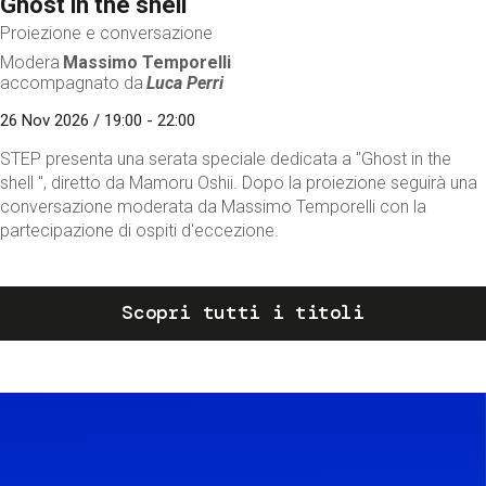
Ghost in the shell
Proiezione e conversazione
Modera
Massimo Temporelli
accompagnato da
Luca Perri
26 Nov 2026 / 19:00 - 22:00
STEP presenta una serata speciale dedicata a "Ghost in the
shell ", diretto da Mamoru Oshii. Dopo la proiezione seguirà una
conversazione moderata da Massimo Temporelli con la
partecipazione di ospiti d'eccezione.
Scopri tutti i titoli