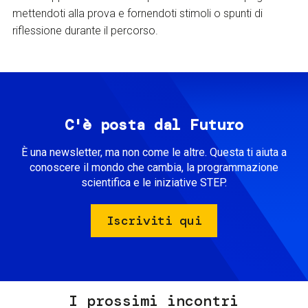
mettendoti alla prova e fornendoti stimoli o spunti di
riflessione durante il percorso.
C'è posta dal Futuro
È una newsletter, ma non come le altre. Questa ti aiuta a
conoscere il mondo che cambia, la programmazione
scientifica e le iniziative STEP.
Iscriviti qui
I prossimi incontri