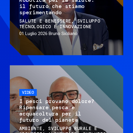
il futuro che stiamo
sperimentando
SALUTE E BENESSERE
SVILUPPO
TECNOLOGICO E INNOVAZIONE
01 Luglio 2026
Bruno Siciliano
VIDEO
I pesci provano dolore?
Ripensare pesca e
acquacoltura per il
futuro del pianeta
AMBIENTE
SVILUPPO RURALE E