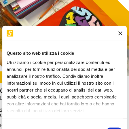
Questo sito web utilizza i cookie
Utilizziamo i cookie per personalizzare contenuti ed
annunci, per fornire funzionalità dei social media e per
Image
analizzare il nostro traffico. Condividiamo inoltre
SUNDAY@STEP
informazioni sul modo in cui utilizzi il nostro sito con i
Come funziona il cervello?
nostri partner che si occupano di analisi dei dati web,
pubblicità e social media, i quali potrebbero combinarle
Laboratorio
con altre informazioni che hai fornito loro o che hanno
20 Set 2026 / 11:15 - 13:00
raccolto dal tuo utilizzo dei loro servizi.
Costo
gratuito
Proveremo a costruire un cervello in cartoncino cercando di
Selezione