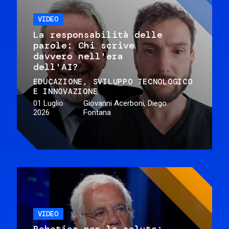
VIDEO
La responsabilità delle
parole: Chi scrive
davvero nell'era
dell'AI?
EDUCAZIONE
SVILUPPO TECNOLOGICO
E INNOVAZIONE
01 Luglio
Giovanni Acerboni, Diego
2026
Fontana
VIDEO
Robotica per la salute: