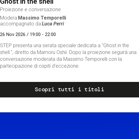
Ghost in the shell
Proiezione e conversazione
Modera
Massimo Temporelli
accompagnato da
Luca Perri
26 Nov 2026 / 19:00 - 22:00
STEP presenta una serata speciale dedicata a "Ghost in the
shell ", diretto da Mamoru Oshii. Dopo la proiezione seguirà una
conversazione moderata da Massimo Temporelli con la
partecipazione di ospiti d'eccezione.
Scopri tutti i titoli