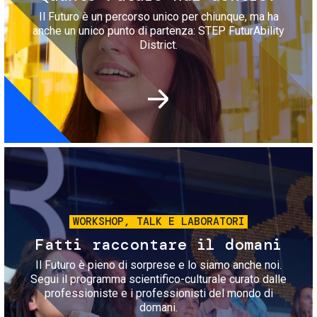
Il Futuro è un percorso unico per chiunque, ma ha
anche un unico punto di partenza: STEP FuturAbility
District.
Immagine
WORKSHOP, TALK E LABORATORI
Fatti raccontare il domani
Il Futuro è pieno di sorprese e lo siamo anche noi.
Segui il programma scientifico-culturale curato dalle
professioniste e i professionisti del mondo di
domani.