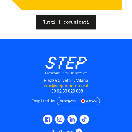
Tutti i comunicati
Piazza Olivetti 1, Milano
info@steptothefuture.it
+39 02 33 020 088
Social
menu
Mostra ulteriori
Italiano