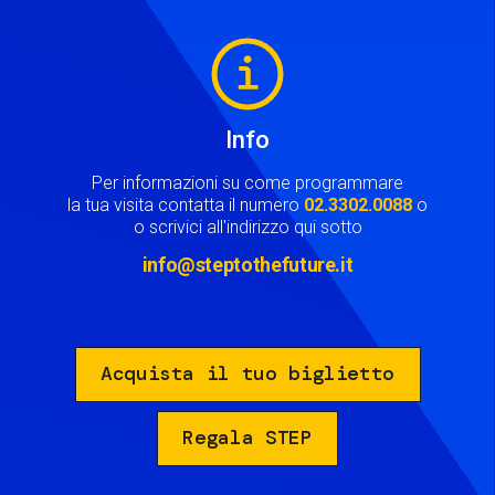
Image
Info
Per informazioni su come programmare
la tua visita contatta il numero
02.3302.0088
o
o scrivici all'indirizzo qui sotto
info@steptothefuture.it
Acquista il tuo biglietto
Regala STEP