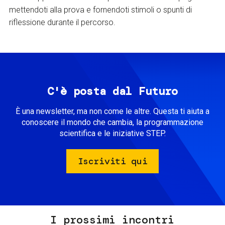
mettendoti alla prova e fornendoti stimoli o spunti di
riflessione durante il percorso.
C'è posta dal Futuro
È una newsletter, ma non come le altre. Questa ti aiuta a
conoscere il mondo che cambia, la programmazione
scientifica e le iniziative STEP.
Iscriviti qui
I prossimi incontri