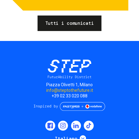
Tutti i comunicati
Piazza Olivetti 1, Milano
info@steptothefuture.it
+39 02 33 020 088
Social
menu
Mostra ulteriori
Italiano