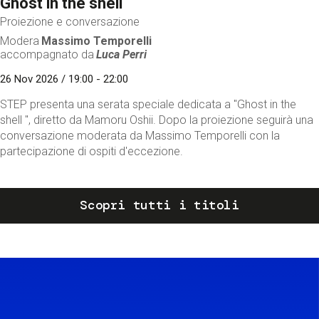
Ghost in the shell
Proiezione e conversazione
Modera
Massimo Temporelli
accompagnato da
Luca Perri
26 Nov 2026 / 19:00 - 22:00
STEP presenta una serata speciale dedicata a "Ghost in the
shell ", diretto da Mamoru Oshii. Dopo la proiezione seguirà una
conversazione moderata da Massimo Temporelli con la
partecipazione di ospiti d'eccezione.
Scopri tutti i titoli