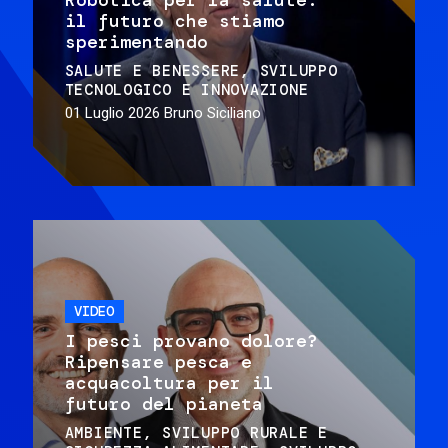
il futuro che stiamo
sperimentando
SALUTE E BENESSERE
SVILUPPO
TECNOLOGICO E INNOVAZIONE
01 Luglio 2026
Bruno Siciliano
VIDEO
I pesci provano dolore?
Ripensare pesca e
acquacoltura per il
futuro del pianeta
AMBIENTE
SVILUPPO RURALE E