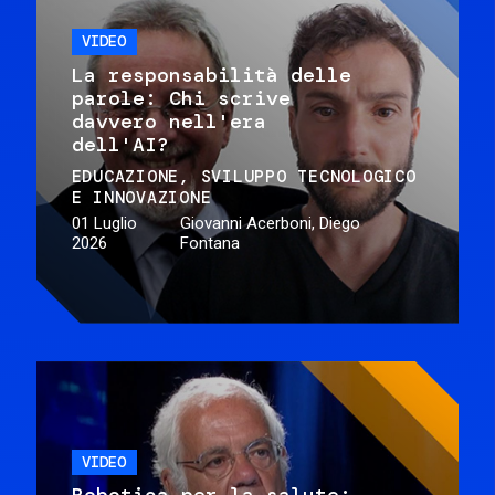
VIDEO
La responsabilità delle
parole: Chi scrive
davvero nell'era
dell'AI?
EDUCAZIONE
SVILUPPO TECNOLOGICO
E INNOVAZIONE
01 Luglio
Giovanni Acerboni, Diego
2026
Fontana
VIDEO
Robotica per la salute: