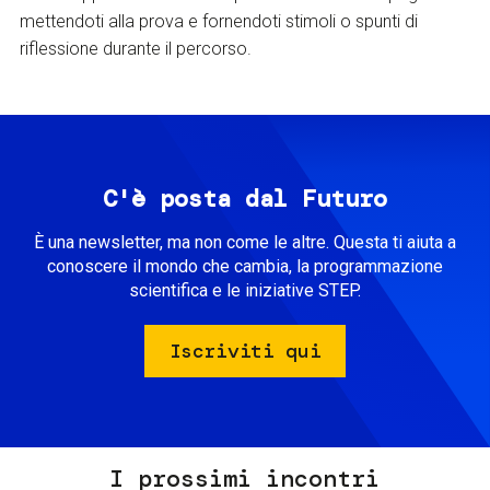
mettendoti alla prova e fornendoti stimoli o spunti di
riflessione durante il percorso.
C'è posta dal Futuro
È una newsletter, ma non come le altre. Questa ti aiuta a
conoscere il mondo che cambia, la programmazione
scientifica e le iniziative STEP.
Iscriviti qui
I prossimi incontri