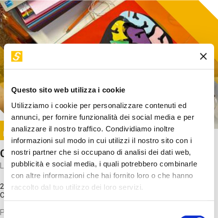
Questo sito web utilizza i cookie
Utilizziamo i cookie per personalizzare contenuti ed
annunci, per fornire funzionalità dei social media e per
Image
analizzare il nostro traffico. Condividiamo inoltre
SUNDAY@STEP
informazioni sul modo in cui utilizzi il nostro sito con i
Come funziona il cervello?
nostri partner che si occupano di analisi dei dati web,
pubblicità e social media, i quali potrebbero combinarle
Laboratorio
con altre informazioni che hai fornito loro o che hanno
20 Set 2026 / 11:15 - 13:00
raccolto dal tuo utilizzo dei loro servizi.
Costo
gratuito
Proveremo a costruire un cervello in cartoncino cercando di
Selezione