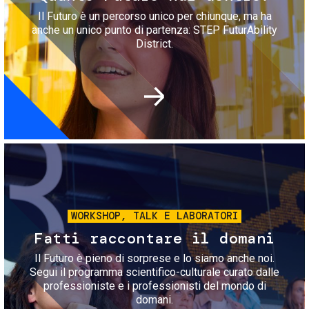
Il Futuro è un percorso unico per chiunque, ma ha
anche un unico punto di partenza: STEP FuturAbility
District.
Immagine
WORKSHOP, TALK E LABORATORI
Fatti raccontare il domani
Il Futuro è pieno di sorprese e lo siamo anche noi.
Segui il programma scientifico-culturale curato dalle
professioniste e i professionisti del mondo di
domani.