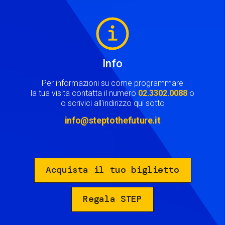
Image
Info
Per informazioni su come programmare
la tua visita contatta il numero
02.3302.0088
o
o scrivici all'indirizzo qui sotto
info@steptothefuture.it
Acquista il tuo biglietto
Regala STEP