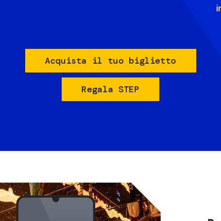
i
Acquista il tuo biglietto
Regala STEP