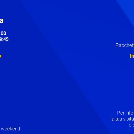
ra
:00
19:45
Pacchett
o
I
Image
Per inf
la tua visi
o s
ei weekend