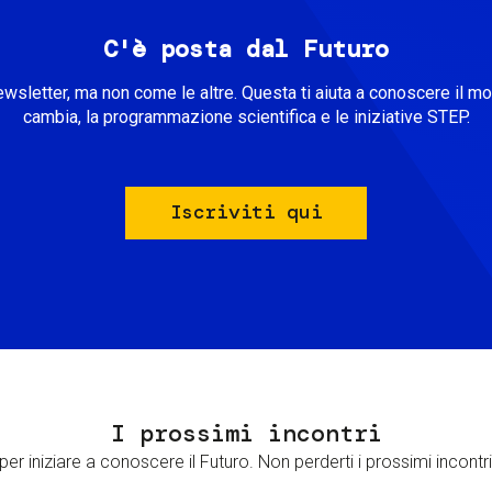
C'è posta dal Futuro
ewsletter, ma non come le altre. Questa ti aiuta a conoscere il m
cambia, la programmazione scientifica e le iniziative STEP.
Iscriviti qui
I prossimi incontri
er iniziare a conoscere il Futuro. Non perderti i prossimi incontri 