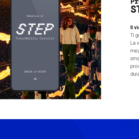
Pr
S
Il v
Ti g
La v
mez
sma
prov
dura