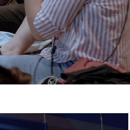
ervizi e accessibilità
Biglietti
ontatti
AQ
Immagine