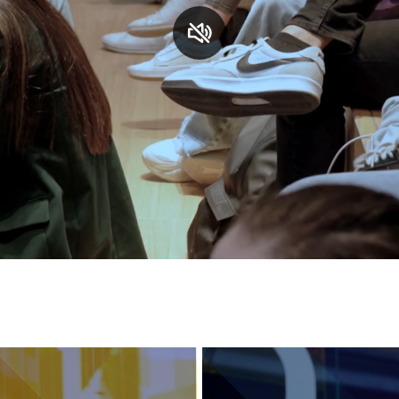
S
C
F