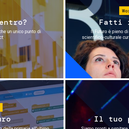
Wo
entro?
Fatti 
che un unico punto di
Il Futuro è pieno d
ct.
scientifico-culturale cu
uro
Il tuo 
 della primaria all'ultimo
Siamo pronti a ospitare 