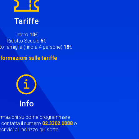
Tariffe
Intero
10
€
Ridotto Scuole
5
€
o famiglia (fino a 4 persone)
18
€
nformazioni sulle tariffe
Info
ormazioni su come programmare
ta contatta il numero
02.3302.0088
o
crivici all'indirizzo qui sotto