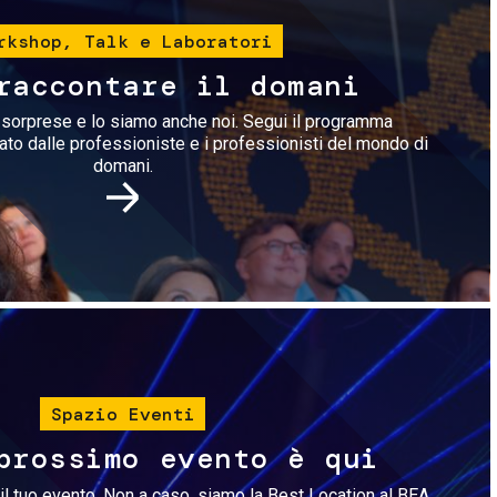
rkshop, Talk e Laboratori
raccontare il domani
i sorprese e lo siamo anche noi. Segui il programma
rato dalle professioniste e i professionisti del mondo di
domani.
Immagine
Spazio Eventi
prossimo evento è qui
il tuo evento. Non a caso, siamo la Best Location al BEA