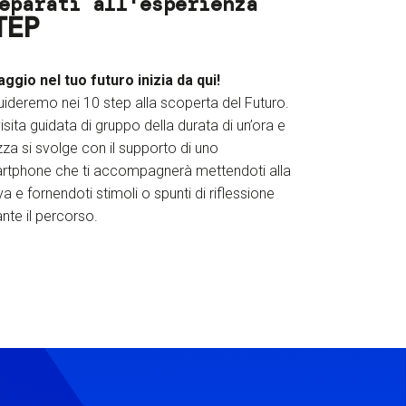
eparati all'esperienza
TEP
iaggio nel tuo futuro inizia da qui!
uideremo nei 10 step alla scoperta del Futuro.
isita guidata di gruppo della durata di un’ora e
za si svolge con il supporto di uno
rtphone che ti accompagnerà mettendoti alla
a e fornendoti stimoli o spunti di riflessione
nte il percorso.