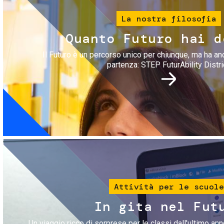
La nostra filosofia
Quanto Futuro hai d
Il Futuro è un percorso unico per chiunque, ma ha an
partenza: STEP FuturAbility Distri
Immagine
Attività per le scuole
In gita nel Fut
Un viaggio ricco di sorprese per le classi dall'ultimo anno