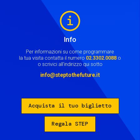
Image
Info
Per informazioni su come programmare
la tua visita contatta il numero
02.3302.0088
o
o scrivici all'indirizzo qui sotto
info@steptothefuture.it
Acquista il tuo biglietto
Regala STEP