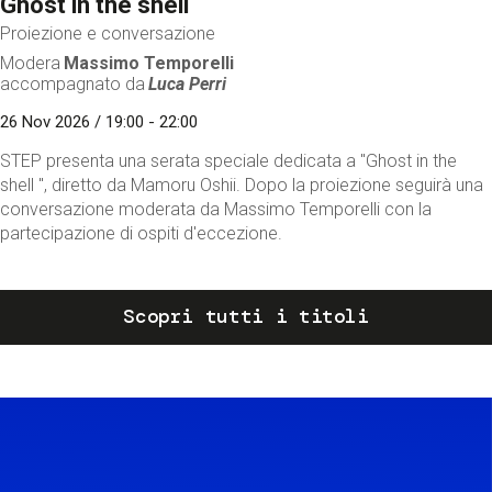
Ghost in the shell
Proiezione e conversazione
Modera
Massimo Temporelli
accompagnato da
Luca Perri
26 Nov 2026 / 19:00 - 22:00
STEP presenta una serata speciale dedicata a "Ghost in the
shell ", diretto da Mamoru Oshii. Dopo la proiezione seguirà una
conversazione moderata da Massimo Temporelli con la
partecipazione di ospiti d'eccezione.
Scopri tutti i titoli