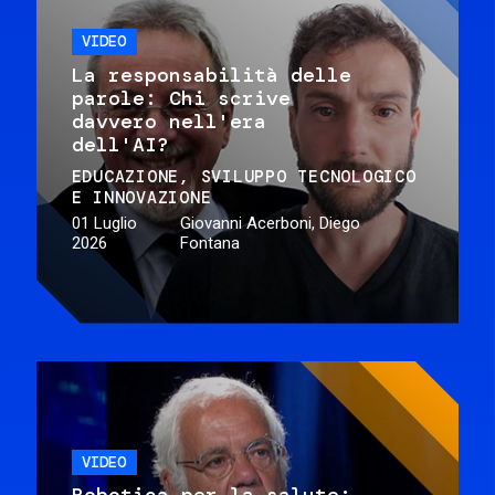
VIDEO
La responsabilità delle
parole: Chi scrive
davvero nell'era
dell'AI?
EDUCAZIONE
SVILUPPO TECNOLOGICO
E INNOVAZIONE
01 Luglio
Giovanni Acerboni, Diego
2026
Fontana
VIDEO
Robotica per la salute: