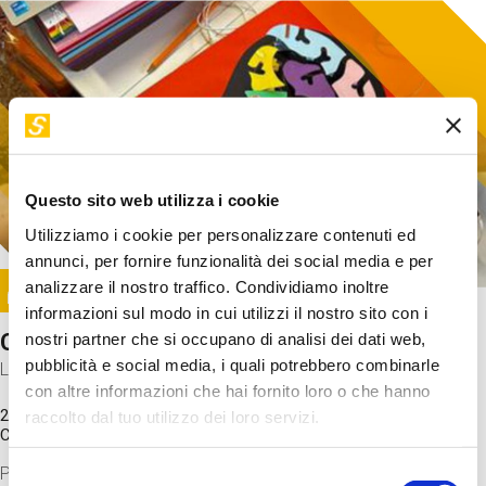
Questo sito web utilizza i cookie
Utilizziamo i cookie per personalizzare contenuti ed
annunci, per fornire funzionalità dei social media e per
Image
analizzare il nostro traffico. Condividiamo inoltre
SUNDAY@STEP
informazioni sul modo in cui utilizzi il nostro sito con i
Come funziona il cervello?
nostri partner che si occupano di analisi dei dati web,
pubblicità e social media, i quali potrebbero combinarle
Laboratorio
con altre informazioni che hai fornito loro o che hanno
20 Set 2026 / 11:15 - 13:00
raccolto dal tuo utilizzo dei loro servizi.
Costo
gratuito
Proveremo a costruire un cervello in cartoncino cercando di
Selezione