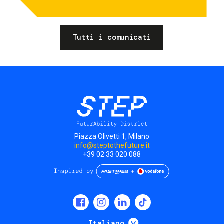
Tutti i comunicati
Piazza Olivetti 1, Milano
info@steptothefuture.it
+39 02 33 020 088
Social
menu
Mostra ulteriori
Italiano