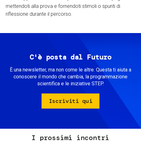
mettendoti alla prova e fornendoti stimoli o spunti di
riflessione durante il percorso.
C'è posta dal Futuro
È una newsletter, ma non come le altre. Questa ti aiuta a
conoscere il mondo che cambia, la programmazione
scientifica e le iniziative STEP.
Iscriviti qui
I prossimi incontri