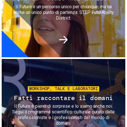
Il Futuro è un percorso unico per chiunque, ma ha
anche un unico punto di partenza: STEP FuturAbility
District.
Immagine
WORKSHOP, TALK E LABORATORI
Fatti raccontare il domani
Il Futuro è pieno di sorprese e lo siamo anche noi.
Segui il programma scientifico-culturale curato dalle
professioniste e i professionisti del mondo di
domani.