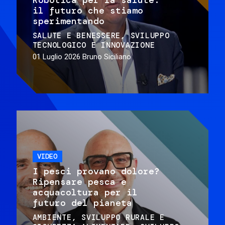
il futuro che stiamo
sperimentando
SALUTE E BENESSERE
SVILUPPO
TECNOLOGICO E INNOVAZIONE
01 Luglio 2026
Bruno Siciliano
VIDEO
I pesci provano dolore?
Ripensare pesca e
acquacoltura per il
futuro del pianeta
AMBIENTE
SVILUPPO RURALE E