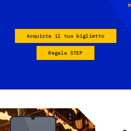
i
Acquista il tuo biglietto
Regala STEP