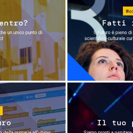
Wo
entro?
Fatti 
che un unico punto di
Il Futuro è pieno d
ct.
scientifico-culturale cu
uro
Il tuo 
 della primaria all'ultimo
Siamo pronti a ospitare 