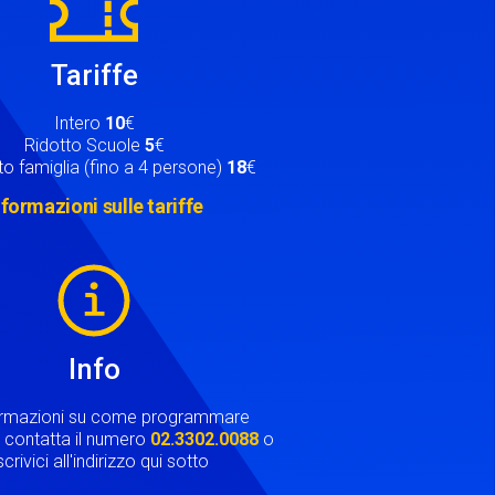
Tariffe
Intero
10
€
Ridotto Scuole
5
€
o famiglia (fino a 4 persone)
18
€
nformazioni sulle tariffe
Info
ormazioni su come programmare
ta contatta il numero
02.3302.0088
o
crivici all'indirizzo qui sotto