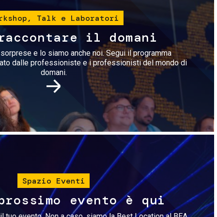
rkshop, Talk e Laboratori
raccontare il domani
i sorprese e lo siamo anche noi. Segui il programma
rato dalle professioniste e i professionisti del mondo di
domani.
Immagine
Spazio Eventi
prossimo evento è qui
il tuo evento. Non a caso, siamo la Best Location al BEA