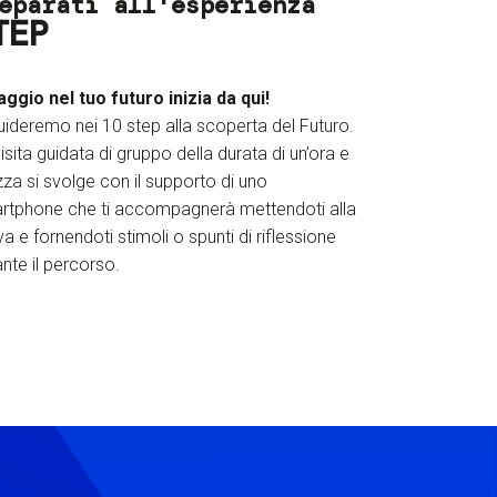
eparati all'esperienza
TEP
iaggio nel tuo futuro inizia da qui!
uideremo nei 10 step alla scoperta del Futuro.
isita guidata di gruppo della durata di un’ora e
za si svolge con il supporto di uno
rtphone che ti accompagnerà mettendoti alla
a e fornendoti stimoli o spunti di riflessione
nte il percorso.