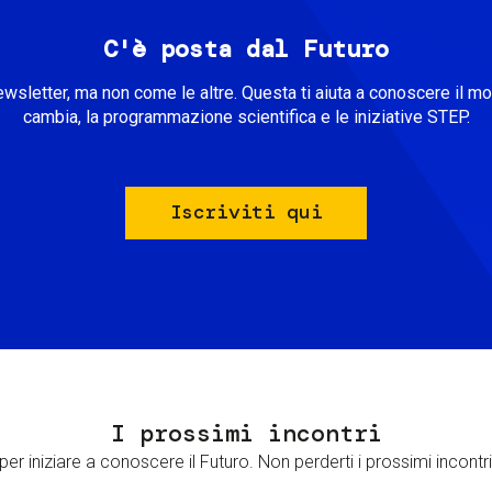
C'è posta dal Futuro
ewsletter, ma non come le altre. Questa ti aiuta a conoscere il m
cambia, la programmazione scientifica e le iniziative STEP.
Iscriviti qui
I prossimi incontri
er iniziare a conoscere il Futuro. Non perderti i prossimi incontri 