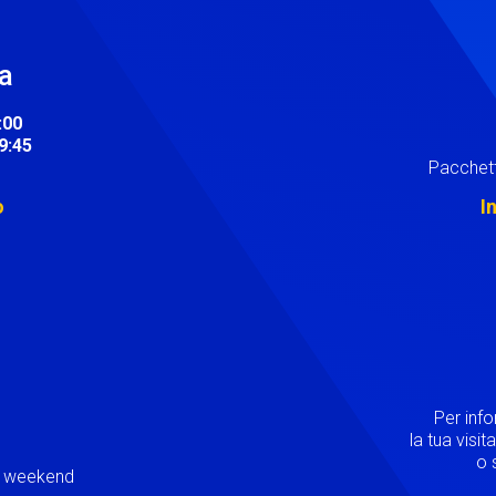
ra
:00
19:45
Pacchett
o
I
Image
Per inf
la tua visi
o s
ei weekend