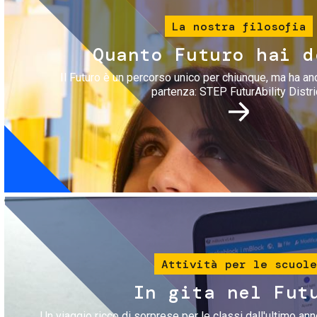
La nostra filosofia
Quanto Futuro hai d
Il Futuro è un percorso unico per chiunque, ma ha an
partenza: STEP FuturAbility Distri
Immagine
Attività per le scuole
In gita nel Fut
Un viaggio ricco di sorprese per le classi dall'ultimo anno