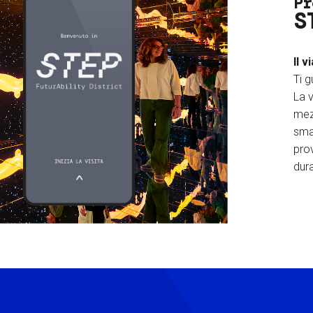
Pr
S
Il v
Ti g
La v
mez
sma
prov
dura