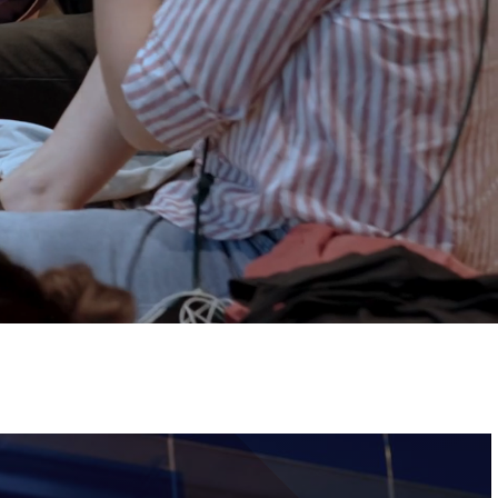
ervizi e accessibilità
Biglietti
ontatti
AQ
Immagine