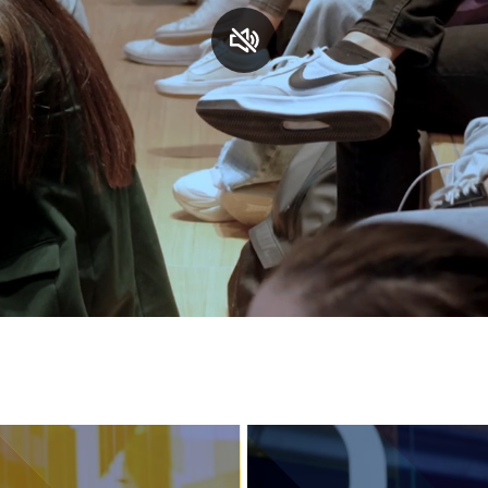
S
C
F