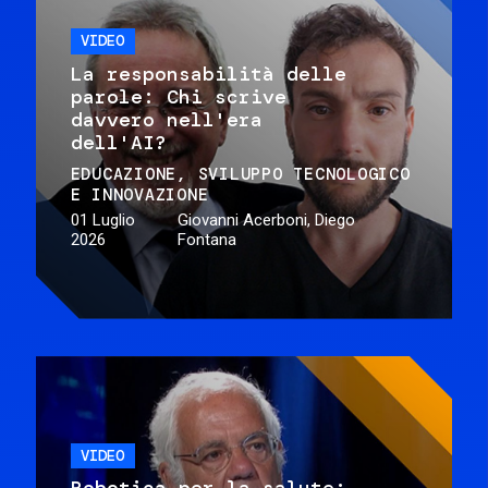
VIDEO
La responsabilità delle
parole: Chi scrive
davvero nell'era
dell'AI?
EDUCAZIONE
SVILUPPO TECNOLOGICO
E INNOVAZIONE
01 Luglio
Giovanni Acerboni, Diego
2026
Fontana
VIDEO
Robotica per la salute: