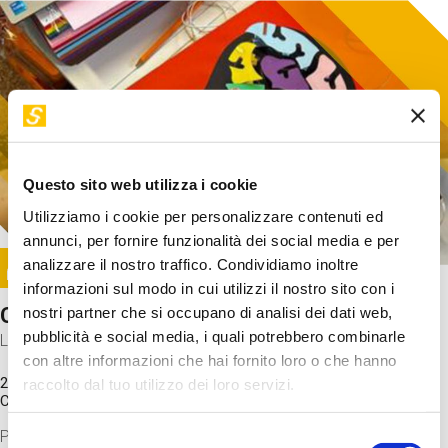
Questo sito web utilizza i cookie
Utilizziamo i cookie per personalizzare contenuti ed
annunci, per fornire funzionalità dei social media e per
Image
analizzare il nostro traffico. Condividiamo inoltre
SUNDAY@STEP
informazioni sul modo in cui utilizzi il nostro sito con i
Come funziona il cervello?
nostri partner che si occupano di analisi dei dati web,
pubblicità e social media, i quali potrebbero combinarle
Laboratorio
con altre informazioni che hai fornito loro o che hanno
20 Set 2026 / 11:15 - 13:00
raccolto dal tuo utilizzo dei loro servizi.
Costo
gratuito
Proveremo a costruire un cervello in cartoncino cercando di
Selezione