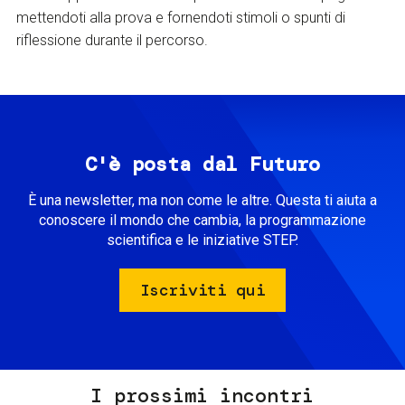
mettendoti alla prova e fornendoti stimoli o spunti di
riflessione durante il percorso.
C'è posta dal Futuro
È una newsletter, ma non come le altre. Questa ti aiuta a
conoscere il mondo che cambia, la programmazione
scientifica e le iniziative STEP.
Iscriviti qui
I prossimi incontri