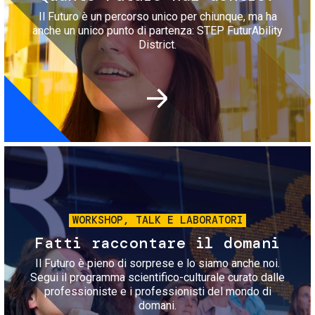
Il Futuro è un percorso unico per chiunque, ma ha
anche un unico punto di partenza: STEP FuturAbility
District.
Immagine
WORKSHOP, TALK E LABORATORI
Fatti raccontare il domani
Il Futuro è pieno di sorprese e lo siamo anche noi.
Segui il programma scientifico-culturale curato dalle
professioniste e i professionisti del mondo di
domani.