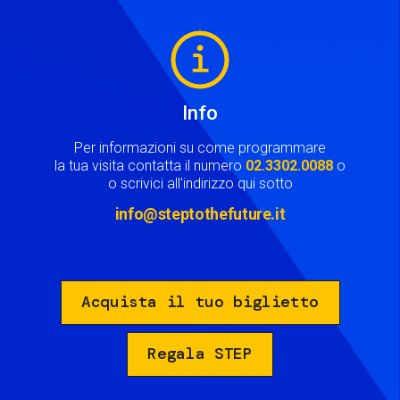
Image
Info
Per informazioni su come programmare
la tua visita contatta il numero
02.3302.0088
o
o scrivici all'indirizzo qui sotto
info@steptothefuture.it
Acquista il tuo biglietto
Regala STEP