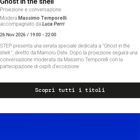
Ghost in the shell
Proiezione e conversazione
Modera
Massimo Temporelli
accompagnato da
Luca Perri
26 Nov 2026 / 19:00 - 22:00
STEP presenta una serata speciale dedicata a "Ghost in the
shell ", diretto da Mamoru Oshii. Dopo la proiezione seguirà una
conversazione moderata da Massimo Temporelli con la
partecipazione di ospiti d'eccezione.
Scopri tutti i titoli