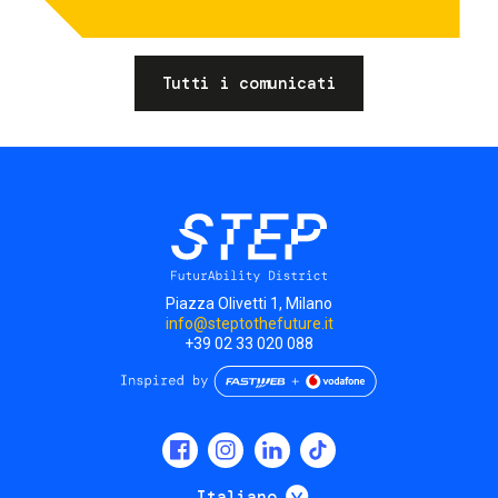
Tutti i comunicati
Piazza Olivetti 1, Milano
info@steptothefuture.it
+39 02 33 020 088
Social
menu
Mostra ulteriori
Italiano