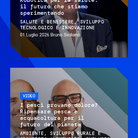
il futuro che stiamo
sperimentando
SALUTE E BENESSERE
SVILUPPO
TECNOLOGICO E INNOVAZIONE
01 Luglio 2026
Bruno Siciliano
VIDEO
I pesci provano dolore?
Ripensare pesca e
acquacoltura per il
futuro del pianeta
AMBIENTE
SVILUPPO RURALE E