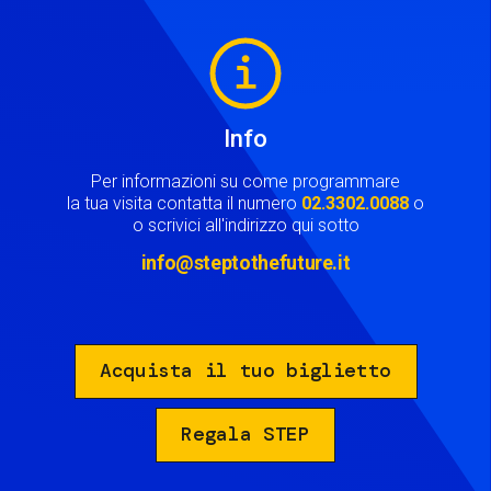
Image
Info
Per informazioni su come programmare
la tua visita contatta il numero
02.3302.0088
o
o scrivici all'indirizzo qui sotto
info@steptothefuture.it
Acquista il tuo biglietto
Regala STEP