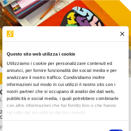
Questo sito web utilizza i cookie
Utilizziamo i cookie per personalizzare contenuti ed
annunci, per fornire funzionalità dei social media e per
Image
analizzare il nostro traffico. Condividiamo inoltre
SUNDAY@STEP
informazioni sul modo in cui utilizzi il nostro sito con i
Come funziona il cervello?
nostri partner che si occupano di analisi dei dati web,
pubblicità e social media, i quali potrebbero combinarle
Laboratorio
con altre informazioni che hai fornito loro o che hanno
20 Set 2026 / 11:15 - 13:00
raccolto dal tuo utilizzo dei loro servizi.
Costo
gratuito
Proveremo a costruire un cervello in cartoncino cercando di
Selezione