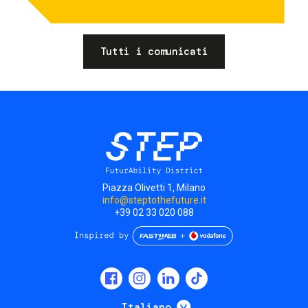
Tutti i comunicati
Piazza Olivetti 1, Milano
info@steptothefuture.it
+39 02 33 020 088
Social
menu
Mostra ulteriori
Italiano