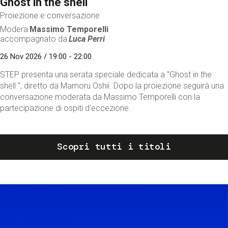
Ghost in the shell
Proiezione e conversazione
Modera
Massimo Temporelli
accompagnato da
Luca Perri
26 Nov 2026 / 19:00 - 22:00
STEP presenta una serata speciale dedicata a "Ghost in the
shell ", diretto da Mamoru Oshii. Dopo la proiezione seguirà una
conversazione moderata da Massimo Temporelli con la
partecipazione di ospiti d'eccezione.
Scopri tutti i titoli