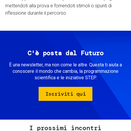
mettendoti alla prova e fornendoti stimoli o spunti di
riflessione durante il percorso.
C'è posta dal Futuro
È una newsletter, ma non come le altre. Questa ti aiuta a
conoscere il mondo che cambia, la programmazione
scientifica e le iniziative STEP.
Iscriviti qui
I prossimi incontri