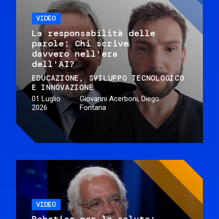
VIDEO
La responsabilità delle
parole: Chi scrive
davvero nell'era
dell'AI?
EDUCAZIONE
SVILUPPO TECNOLOGICO
E INNOVAZIONE
01 Luglio
Giovanni Acerboni, Diego
2026
Fontana
VIDEO
Robotica per la salute: