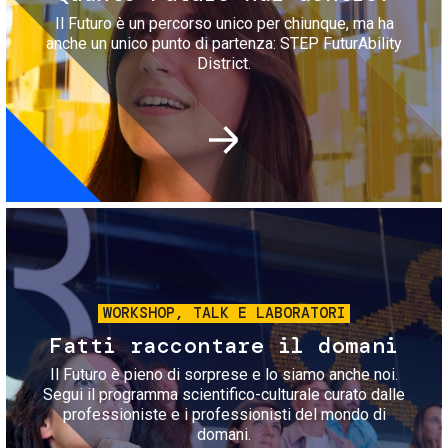
Il Futuro è un percorso unico per chiunque, ma ha
anche un unico punto di partenza: STEP FuturAbility
District.
Immagine
WORKSHOP, TALK E LABORATORI
Fatti raccontare il domani
Il Futuro è pieno di sorprese e lo siamo anche noi.
Segui il programma scientifico-culturale curato dalle
professioniste e i professionisti del mondo di
domani.