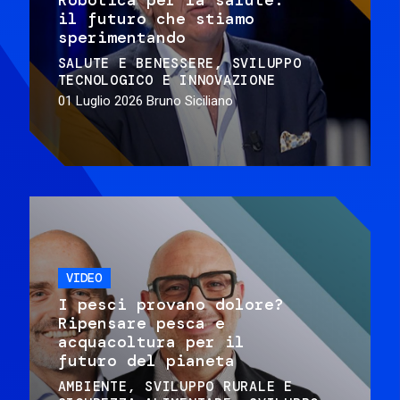
il futuro che stiamo
sperimentando
SALUTE E BENESSERE
SVILUPPO
TECNOLOGICO E INNOVAZIONE
01 Luglio 2026
Bruno Siciliano
VIDEO
I pesci provano dolore?
Ripensare pesca e
acquacoltura per il
futuro del pianeta
AMBIENTE
SVILUPPO RURALE E