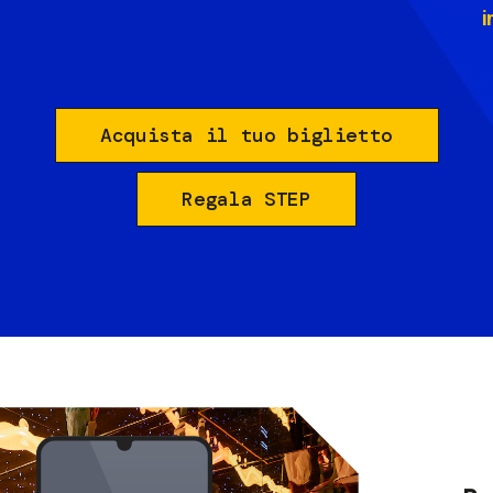
i
Acquista il tuo biglietto
Regala STEP