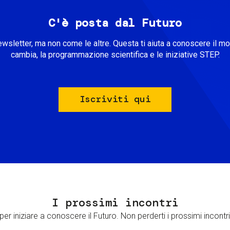
C'è posta dal Futuro
ewsletter, ma non come le altre. Questa ti aiuta a conoscere il m
cambia, la programmazione scientifica e le iniziative STEP.
Iscriviti qui
I prossimi incontri
er iniziare a conoscere il Futuro. Non perderti i prossimi incontri 