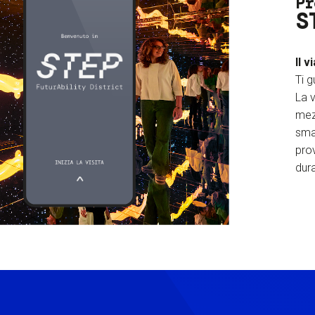
Pr
S
Il v
Ti g
La v
mez
sma
prov
dura