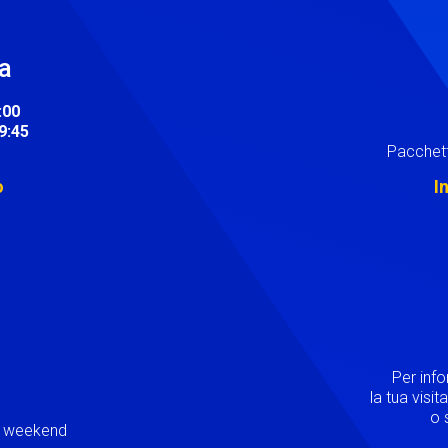
ra
:00
19:45
Pacchett
o
I
Image
Per inf
la tua visi
o s
ei weekend