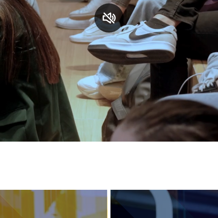
S
C
F