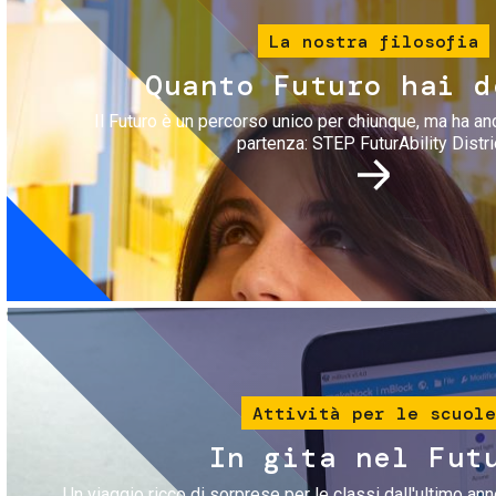
La nostra filosofia
Quanto Futuro hai d
Il Futuro è un percorso unico per chiunque, ma ha an
partenza: STEP FuturAbility Distri
Immagine
Attività per le scuole
In gita nel Fut
Un viaggio ricco di sorprese per le classi dall'ultimo anno