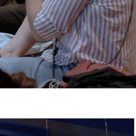
ervizi e accessibilità
Biglietti
ontatti
AQ
Immagine