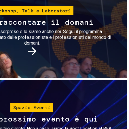
rkshop, Talk e Laboratori
raccontare il domani
i sorprese e lo siamo anche noi. Segui il programma
rato dalle professioniste e i professionisti del mondo di
domani.
Immagine
Spazio Eventi
prossimo evento è qui
il tuo evento. Non a caso, siamo la Best Location al BEA