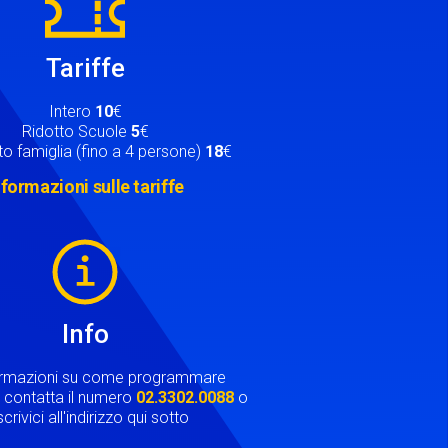
Tariffe
Intero
10
€
Ridotto Scuole
5
€
o famiglia (fino a 4 persone)
18
€
nformazioni sulle tariffe
Info
ormazioni su come programmare
ta contatta il numero
02.3302.0088
o
crivici all'indirizzo qui sotto