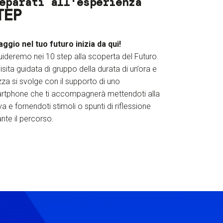
eparati all'esperienza
TEP
iaggio nel tuo futuro inizia da qui!
uideremo nei 10 step alla scoperta del Futuro.
isita guidata di gruppo della durata di un’ora e
za si svolge con il supporto di uno
rtphone che ti accompagnerà mettendoti alla
a e fornendoti stimoli o spunti di riflessione
nte il percorso.