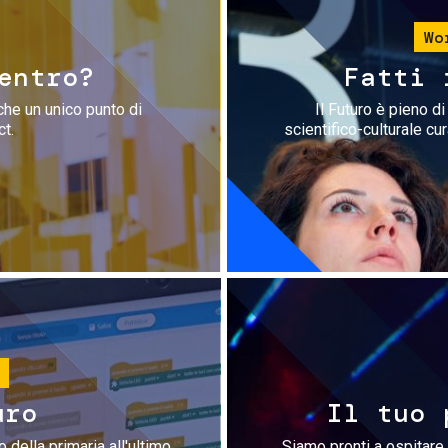
Wo
entro?
Fatti 
che un unico punto di
Il Futuro è pieno d
ct.
scientifico-culturale cu
uro
Il tuo 
 della primaria all'ultimo
Siamo pronti a ospitare 