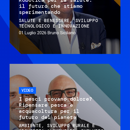
il futuro che stiamo
sperimentando
SALUTE E BENESSERE
SVILUPPO
TECNOLOGICO E INNOVAZIONE
01 Luglio 2026
Bruno Siciliano
VIDEO
I pesci provano dolore?
Ripensare pesca e
acquacoltura per il
futuro del pianeta
AMBIENTE
SVILUPPO RURALE E