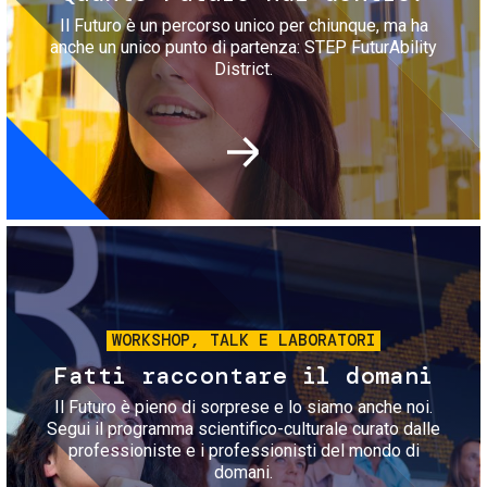
Il Futuro è un percorso unico per chiunque, ma ha
anche un unico punto di partenza: STEP FuturAbility
District.
Immagine
WORKSHOP, TALK E LABORATORI
Fatti raccontare il domani
Il Futuro è pieno di sorprese e lo siamo anche noi.
Segui il programma scientifico-culturale curato dalle
professioniste e i professionisti del mondo di
domani.