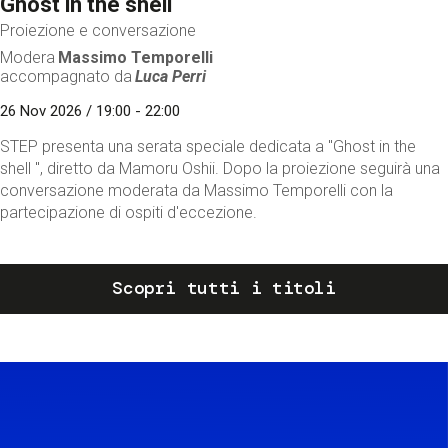
Ghost in the shell
Proiezione e conversazione
Modera
Massimo Temporelli
accompagnato da
Luca Perri
26 Nov 2026 / 19:00 - 22:00
STEP presenta una serata speciale dedicata a "Ghost in the
shell ", diretto da Mamoru Oshii. Dopo la proiezione seguirà una
conversazione moderata da Massimo Temporelli con la
partecipazione di ospiti d'eccezione.
Scopri tutti i titoli