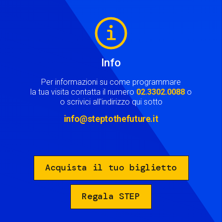
Image
Info
Per informazioni su come programmare
la tua visita contatta il numero
02.3302.0088
o
o scrivici all'indirizzo qui sotto
info@steptothefuture.it
Acquista il tuo biglietto
Regala STEP