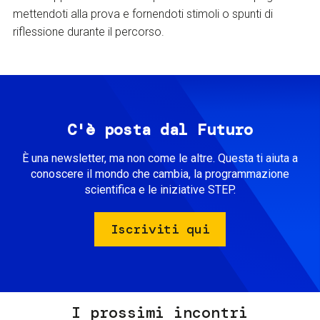
mettendoti alla prova e fornendoti stimoli o spunti di
riflessione durante il percorso.
C'è posta dal Futuro
È una newsletter, ma non come le altre. Questa ti aiuta a
conoscere il mondo che cambia, la programmazione
scientifica e le iniziative STEP.
Iscriviti qui
I prossimi incontri