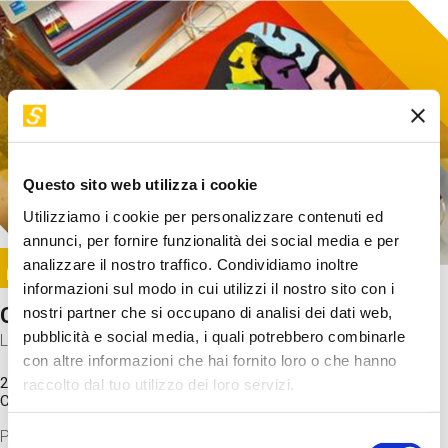
Questo sito web utilizza i cookie
Utilizziamo i cookie per personalizzare contenuti ed
annunci, per fornire funzionalità dei social media e per
Image
analizzare il nostro traffico. Condividiamo inoltre
SUNDAY@STEP
informazioni sul modo in cui utilizzi il nostro sito con i
Come funziona il cervello?
nostri partner che si occupano di analisi dei dati web,
pubblicità e social media, i quali potrebbero combinarle
Laboratorio
con altre informazioni che hai fornito loro o che hanno
20 Set 2026 / 11:15 - 13:00
raccolto dal tuo utilizzo dei loro servizi.
Costo
gratuito
Proveremo a costruire un cervello in cartoncino cercando di
Selezione