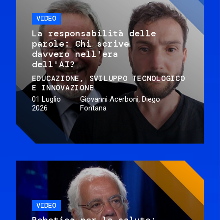
VIDEO
La responsabilità delle
parole: Chi scrive
davvero nell'era
dell'AI?
EDUCAZIONE
SVILUPPO TECNOLOGICO
E INNOVAZIONE
01 Luglio
Giovanni Acerboni, Diego
2026
Fontana
VIDEO
Robotica per la salute: