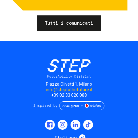
Tutti i comunicati
Piazza Olivetti 1, Milano
info@steptothefuture.it
+39 02 33 020 088
Social
menu
Mostra ulteriori
Italiano