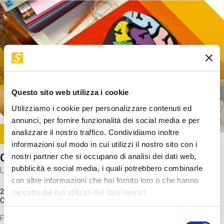
Questo sito web utilizza i cookie
Utilizziamo i cookie per personalizzare contenuti ed
annunci, per fornire funzionalità dei social media e per
Image
analizzare il nostro traffico. Condividiamo inoltre
SUNDAY@STEP
informazioni sul modo in cui utilizzi il nostro sito con i
Come funziona il cervello?
nostri partner che si occupano di analisi dei dati web,
pubblicità e social media, i quali potrebbero combinarle
Laboratorio
con altre informazioni che hai fornito loro o che hanno
20 Set 2026 / 11:15 - 13:00
raccolto dal tuo utilizzo dei loro servizi.
Costo
gratuito
Proveremo a costruire un cervello in cartoncino cercando di
Selezione