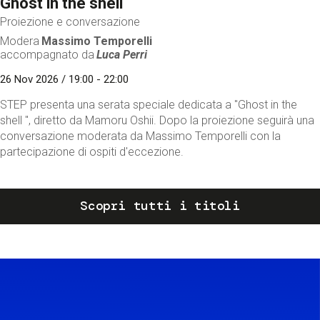
Ghost in the shell
Proiezione e conversazione
Modera
Massimo Temporelli
accompagnato da
Luca Perri
26 Nov 2026 / 19:00 - 22:00
STEP presenta una serata speciale dedicata a "Ghost in the
shell ", diretto da Mamoru Oshii. Dopo la proiezione seguirà una
conversazione moderata da Massimo Temporelli con la
partecipazione di ospiti d'eccezione.
Scopri tutti i titoli