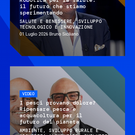
il futuro che stiamo
sperimentando
SALUTE E BENESSERE
SVILUPPO
TECNOLOGICO E INNOVAZIONE
01 Luglio 2026
Bruno Siciliano
VIDEO
I pesci provano dolore?
Ripensare pesca e
acquacoltura per il
futuro del pianeta
AMBIENTE
SVILUPPO RURALE E