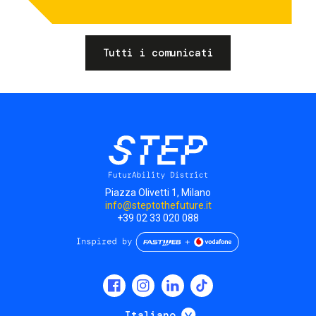
Tutti i comunicati
Piazza Olivetti 1, Milano
info@steptothefuture.it
+39 02 33 020 088
Social
menu
Mostra ulteriori
Italiano