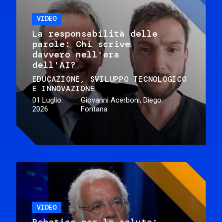
VIDEO
La responsabilità delle
parole: Chi scrive
davvero nell'era
dell'AI?
EDUCAZIONE
SVILUPPO TECNOLOGICO
E INNOVAZIONE
01 Luglio
Giovanni Acerboni, Diego
2026
Fontana
VIDEO
Robotica per la salute: