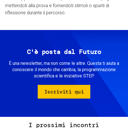
mettendoti alla prova e fornendoti stimoli o spunti di
riflessione durante il percorso.
C'è posta dal Futuro
È una newsletter, ma non come le altre. Questa ti aiuta a
conoscere il mondo che cambia, la programmazione
scientifica e le iniziative STEP.
Iscriviti qui
I prossimi incontri