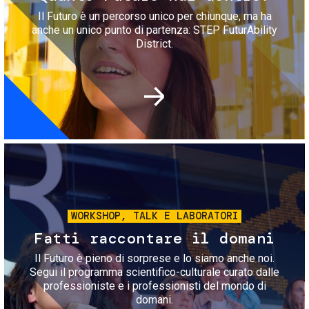
Il Futuro è un percorso unico per chiunque, ma ha
anche un unico punto di partenza: STEP FuturAbility
District.
Immagine
WORKSHOP, TALK E LABORATORI
Fatti raccontare il domani
Il Futuro è pieno di sorprese e lo siamo anche noi.
Segui il programma scientifico-culturale curato dalle
professioniste e i professionisti del mondo di
domani.