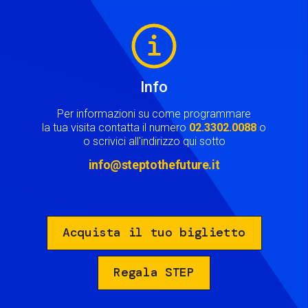
Image
Info
Per informazioni su come programmare
la tua visita contatta il numero
02.3302.0088
o
o scrivici all'indirizzo qui sotto
info@steptothefuture.it
Acquista il tuo biglietto
Regala STEP