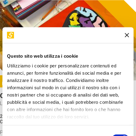
Questo sito web utilizza i cookie
Utilizziamo i cookie per personalizzare contenuti ed
annunci, per fornire funzionalità dei social media e per
Image
analizzare il nostro traffico. Condividiamo inoltre
SUNDAY@STEP
informazioni sul modo in cui utilizzi il nostro sito con i
Come funziona il cervello?
nostri partner che si occupano di analisi dei dati web,
pubblicità e social media, i quali potrebbero combinarle
Laboratorio
con altre informazioni che hai fornito loro o che hanno
20 Set 2026 / 11:15 - 13:00
raccolto dal tuo utilizzo dei loro servizi.
Costo
gratuito
Proveremo a costruire un cervello in cartoncino cercando di
Selezione