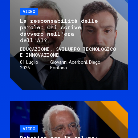
VIDEO
La responsabilità delle
parole: Chi scrive
davvero nell'era
dell'AI?
EDUCAZIONE
SVILUPPO TECNOLOGICO
E INNOVAZIONE
01 Luglio
Giovanni Acerboni, Diego
2026
Fontana
VIDEO
Robotica per la salute: