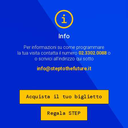
Image
Info
Per informazioni su come programmare
la tua visita contatta il numero
02.3302.0088
o
o scrivici all'indirizzo qui sotto
info@steptothefuture.it
Acquista il tuo biglietto
Regala STEP