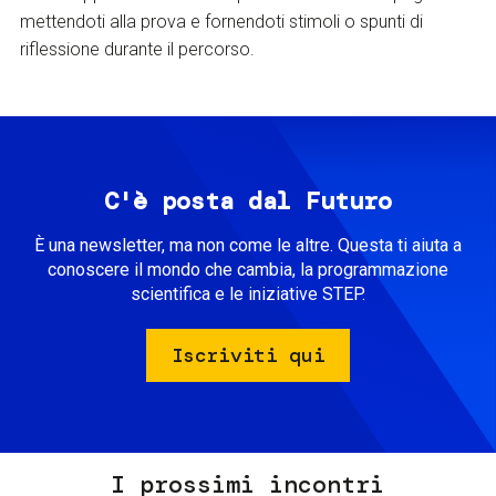
mettendoti alla prova e fornendoti stimoli o spunti di
riflessione durante il percorso.
C'è posta dal Futuro
È una newsletter, ma non come le altre. Questa ti aiuta a
conoscere il mondo che cambia, la programmazione
scientifica e le iniziative STEP.
Iscriviti qui
I prossimi incontri