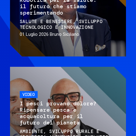
il futuro che stiamo
sperimentando
SALUTE E BENESSERE
SVILUPPO
TECNOLOGICO E INNOVAZIONE
01 Luglio 2026
Bruno Siciliano
VIDEO
I pesci provano dolore?
Ripensare pesca e
acquacoltura per il
futuro del pianeta
AMBIENTE
SVILUPPO RURALE E