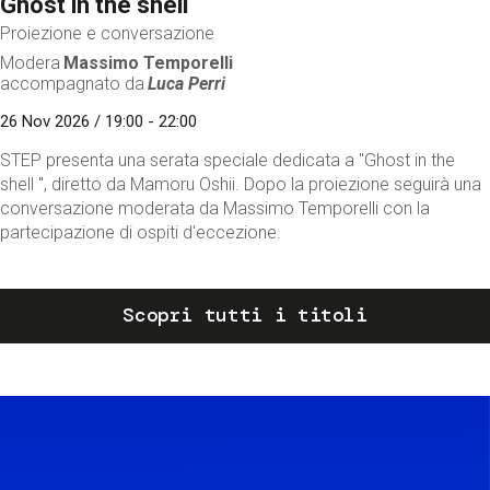
Ghost in the shell
Proiezione e conversazione
Modera
Massimo Temporelli
accompagnato da
Luca Perri
26 Nov 2026 / 19:00 - 22:00
STEP presenta una serata speciale dedicata a "Ghost in the
shell ", diretto da Mamoru Oshii. Dopo la proiezione seguirà una
conversazione moderata da Massimo Temporelli con la
partecipazione di ospiti d'eccezione.
Scopri tutti i titoli