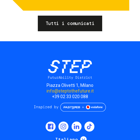
Tutti i comunicati
Piazza Olivetti 1, Milano
info@steptothefuture.it
+39 02 33 020 088
Social
menu
Mostra ulteriori
Italiano