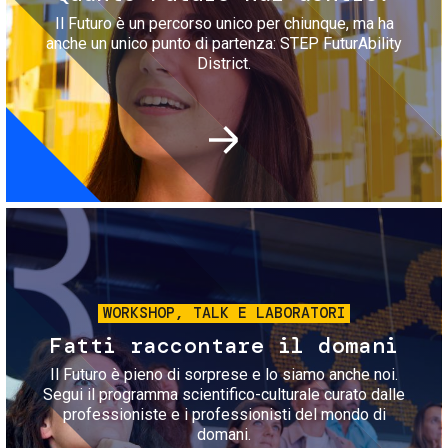
Il Futuro è un percorso unico per chiunque, ma ha
anche un unico punto di partenza: STEP FuturAbility
District.
Immagine
WORKSHOP, TALK E LABORATORI
Fatti raccontare il domani
Il Futuro è pieno di sorprese e lo siamo anche noi.
Segui il programma scientifico-culturale curato dalle
professioniste e i professionisti del mondo di
domani.