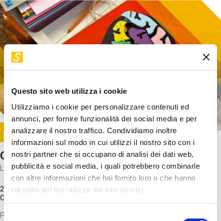
Questo sito web utilizza i cookie
Utilizziamo i cookie per personalizzare contenuti ed
annunci, per fornire funzionalità dei social media e per
Image
analizzare il nostro traffico. Condividiamo inoltre
SUNDAY@STEP
informazioni sul modo in cui utilizzi il nostro sito con i
Come funziona il cervello?
nostri partner che si occupano di analisi dei dati web,
pubblicità e social media, i quali potrebbero combinarle
Laboratorio
con altre informazioni che hai fornito loro o che hanno
20 Set 2026 / 11:15 - 13:00
raccolto dal tuo utilizzo dei loro servizi.
Costo
gratuito
Proveremo a costruire un cervello in cartoncino cercando di
Selezione