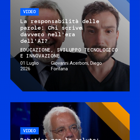
VIDEO
La responsabilità delle
parole: Chi scrive
davvero nell'era
dell'AI?
EDUCAZIONE
SVILUPPO TECNOLOGICO
E INNOVAZIONE
01 Luglio
Giovanni Acerboni, Diego
2026
Fontana
VIDEO
Robotica per la salute: