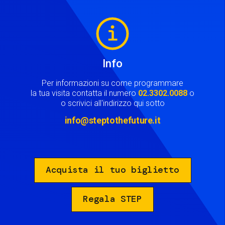
Image
Info
Per informazioni su come programmare
la tua visita contatta il numero
02.3302.0088
o
o scrivici all'indirizzo qui sotto
info@steptothefuture.it
Acquista il tuo biglietto
Regala STEP