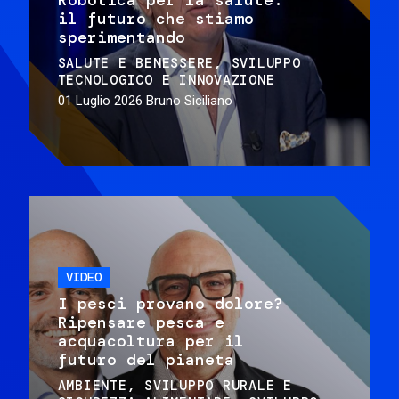
il futuro che stiamo
sperimentando
SALUTE E BENESSERE
SVILUPPO
TECNOLOGICO E INNOVAZIONE
01 Luglio 2026
Bruno Siciliano
VIDEO
I pesci provano dolore?
Ripensare pesca e
acquacoltura per il
futuro del pianeta
AMBIENTE
SVILUPPO RURALE E