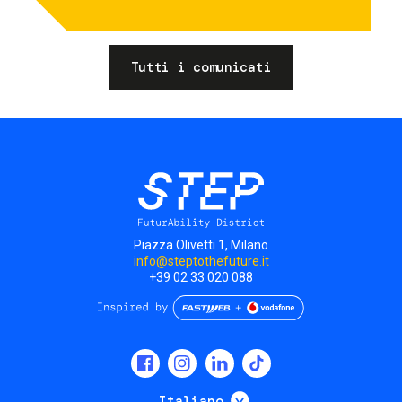
Tutti i comunicati
Piazza Olivetti 1, Milano
info@steptothefuture.it
+39 02 33 020 088
Social
menu
Mostra ulteriori
Italiano