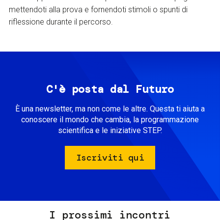
mettendoti alla prova e fornendoti stimoli o spunti di
riflessione durante il percorso.
C'è posta dal Futuro
È una newsletter, ma non come le altre. Questa ti aiuta a
conoscere il mondo che cambia, la programmazione
scientifica e le iniziative STEP.
Iscriviti qui
I prossimi incontri