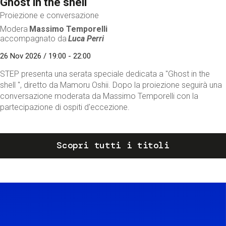
Ghost in the shell
Proiezione e conversazione
Modera
Massimo Temporelli
accompagnato da
Luca Perri
26 Nov 2026 / 19:00 - 22:00
STEP presenta una serata speciale dedicata a "Ghost in the
shell ", diretto da Mamoru Oshii. Dopo la proiezione seguirà una
conversazione moderata da Massimo Temporelli con la
partecipazione di ospiti d'eccezione.
Scopri tutti i titoli