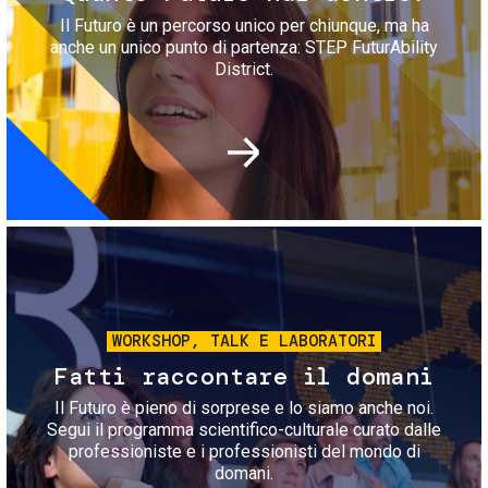
Il Futuro è un percorso unico per chiunque, ma ha
anche un unico punto di partenza: STEP FuturAbility
District.
Immagine
WORKSHOP, TALK E LABORATORI
Fatti raccontare il domani
Il Futuro è pieno di sorprese e lo siamo anche noi.
Segui il programma scientifico-culturale curato dalle
professioniste e i professionisti del mondo di
domani.