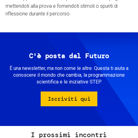
mettendoti alla prova e fornendoti stimoli o spunti di
riflessione durante il percorso.
C'è posta dal Futuro
È una newsletter, ma non come le altre. Questa ti aiuta a
conoscere il mondo che cambia, la programmazione
scientifica e le iniziative STEP.
Iscriviti qui
I prossimi incontri