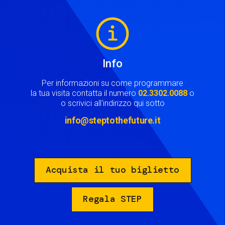
Image
Info
Per informazioni su come programmare
la tua visita contatta il numero
02.3302.0088
o
o scrivici all'indirizzo qui sotto
info@steptothefuture.it
Acquista il tuo biglietto
Regala STEP