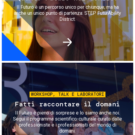
Il Futuro è un percorso unico per chiunque, ma ha
anche un unico punto di partenza: STEP FuturAbility
District.
Immagine
WORKSHOP, TALK E LABORATORI
Fatti raccontare il domani
Il Futuro è pieno di sorprese e lo siamo anche noi.
Segui il programma scientifico-culturale curato dalle
professioniste e i professionisti del mondo di
domani.