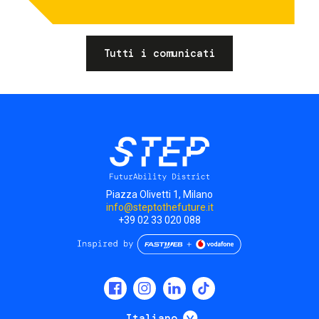
Tutti i comunicati
Piazza Olivetti 1, Milano
info@steptothefuture.it
+39 02 33 020 088
Social
menu
Mostra ulteriori
Italiano