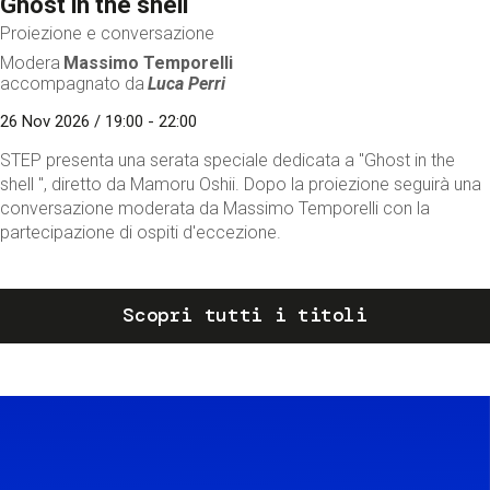
Ghost in the shell
Proiezione e conversazione
Modera
Massimo Temporelli
accompagnato da
Luca Perri
26 Nov 2026 / 19:00 - 22:00
STEP presenta una serata speciale dedicata a "Ghost in the
shell ", diretto da Mamoru Oshii. Dopo la proiezione seguirà una
conversazione moderata da Massimo Temporelli con la
partecipazione di ospiti d'eccezione.
Scopri tutti i titoli