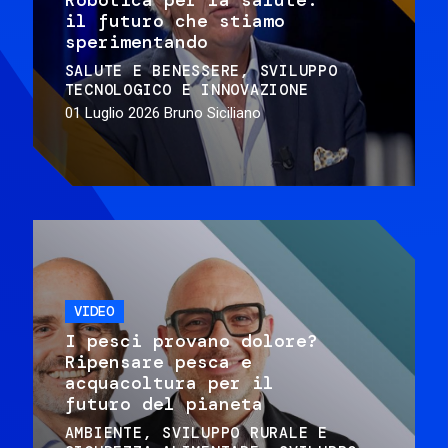
il futuro che stiamo
sperimentando
SALUTE E BENESSERE
SVILUPPO
TECNOLOGICO E INNOVAZIONE
01 Luglio 2026
Bruno Siciliano
VIDEO
I pesci provano dolore?
Ripensare pesca e
acquacoltura per il
futuro del pianeta
AMBIENTE
SVILUPPO RURALE E