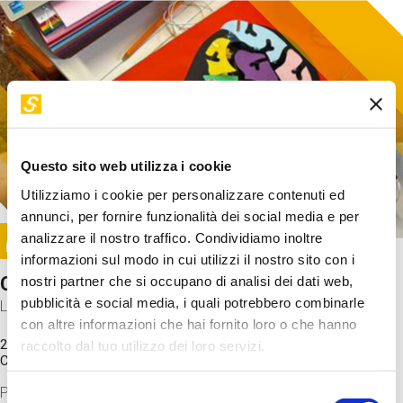
Questo sito web utilizza i cookie
Utilizziamo i cookie per personalizzare contenuti ed
annunci, per fornire funzionalità dei social media e per
Image
analizzare il nostro traffico. Condividiamo inoltre
SUNDAY@STEP
informazioni sul modo in cui utilizzi il nostro sito con i
Come funziona il cervello?
nostri partner che si occupano di analisi dei dati web,
pubblicità e social media, i quali potrebbero combinarle
Laboratorio
con altre informazioni che hai fornito loro o che hanno
20 Set 2026 / 11:15 - 13:00
raccolto dal tuo utilizzo dei loro servizi.
Costo
gratuito
Proveremo a costruire un cervello in cartoncino cercando di
Selezione