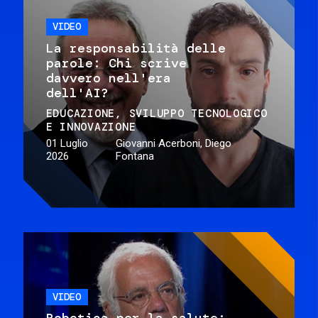
VIDEO
La responsabilità delle
parole: Chi scrive
davvero nell'era
dell'AI?
EDUCAZIONE
SVILUPPO TECNOLOGICO
E INNOVAZIONE
01 Luglio
Giovanni Acerboni, Diego
2026
Fontana
VIDEO
Robotica per la salute: