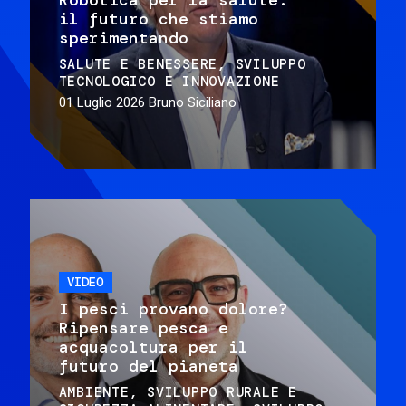
il futuro che stiamo
sperimentando
SALUTE E BENESSERE
SVILUPPO
TECNOLOGICO E INNOVAZIONE
01 Luglio 2026
Bruno Siciliano
VIDEO
I pesci provano dolore?
Ripensare pesca e
acquacoltura per il
futuro del pianeta
AMBIENTE
SVILUPPO RURALE E