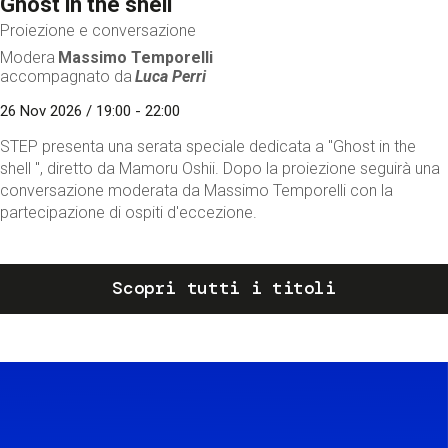
Ghost in the shell
Proiezione e conversazione
Modera
Massimo Temporelli
accompagnato da
Luca Perri
26 Nov 2026 / 19:00 - 22:00
STEP presenta una serata speciale dedicata a "Ghost in the
shell ", diretto da Mamoru Oshii. Dopo la proiezione seguirà una
conversazione moderata da Massimo Temporelli con la
partecipazione di ospiti d'eccezione.
Scopri tutti i titoli