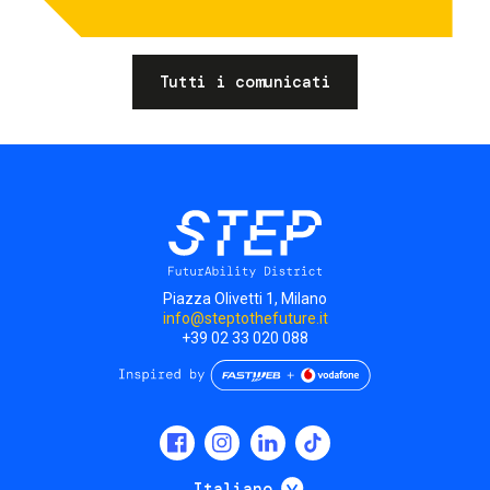
Tutti i comunicati
Piazza Olivetti 1, Milano
info@steptothefuture.it
+39 02 33 020 088
Social
menu
Mostra ulteriori
Italiano