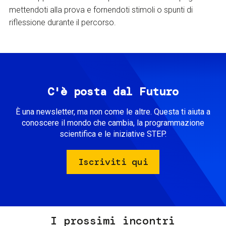
mettendoti alla prova e fornendoti stimoli o spunti di
riflessione durante il percorso.
C'è posta dal Futuro
È una newsletter, ma non come le altre. Questa ti aiuta a
conoscere il mondo che cambia, la programmazione
scientifica e le iniziative STEP.
Iscriviti qui
I prossimi incontri