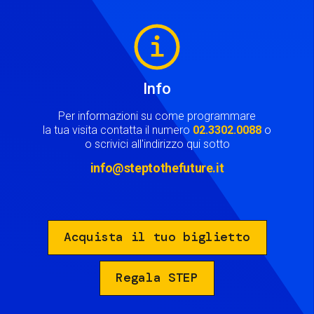
Image
Info
Per informazioni su come programmare
la tua visita contatta il numero
02.3302.0088
o
o scrivici all'indirizzo qui sotto
info@steptothefuture.it
Acquista il tuo biglietto
Regala STEP