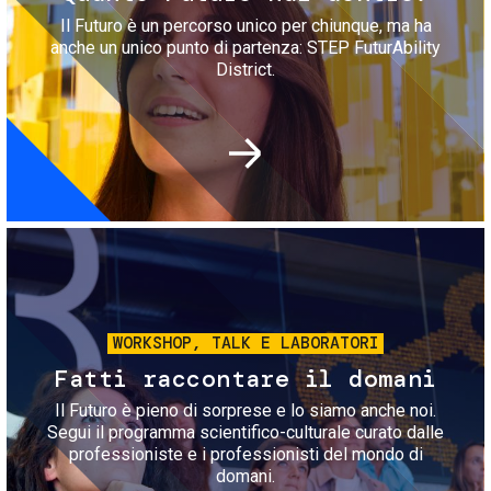
Il Futuro è un percorso unico per chiunque, ma ha
anche un unico punto di partenza: STEP FuturAbility
District.
Immagine
WORKSHOP, TALK E LABORATORI
Fatti raccontare il domani
Il Futuro è pieno di sorprese e lo siamo anche noi.
Segui il programma scientifico-culturale curato dalle
professioniste e i professionisti del mondo di
domani.