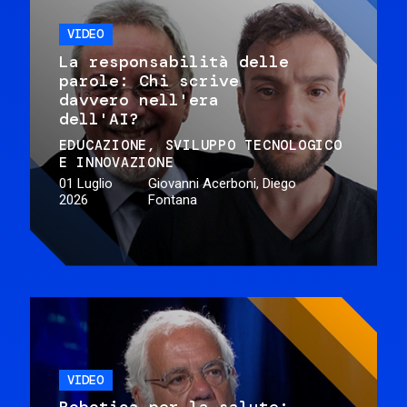
VIDEO
La responsabilità delle
parole: Chi scrive
davvero nell'era
dell'AI?
EDUCAZIONE
SVILUPPO TECNOLOGICO
E INNOVAZIONE
01 Luglio
Giovanni Acerboni, Diego
2026
Fontana
VIDEO
Robotica per la salute: