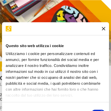
Questo sito web utilizza i cookie
Utilizziamo i cookie per personalizzare contenuti ed
annunci, per fornire funzionalità dei social media e per
Image
analizzare il nostro traffico. Condividiamo inoltre
SUNDAY@STEP
informazioni sul modo in cui utilizzi il nostro sito con i
Come funziona il cervello?
nostri partner che si occupano di analisi dei dati web,
pubblicità e social media, i quali potrebbero combinarle
Laboratorio
con altre informazioni che hai fornito loro o che hanno
20 Set 2026 / 11:15 - 13:00
raccolto dal tuo utilizzo dei loro servizi.
Costo
gratuito
Proveremo a costruire un cervello in cartoncino cercando di
Selezione