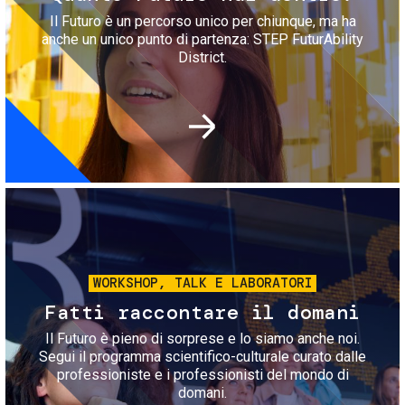
Il Futuro è un percorso unico per chiunque, ma ha
anche un unico punto di partenza: STEP FuturAbility
District.
Immagine
WORKSHOP, TALK E LABORATORI
Fatti raccontare il domani
Il Futuro è pieno di sorprese e lo siamo anche noi.
Segui il programma scientifico-culturale curato dalle
professioniste e i professionisti del mondo di
domani.