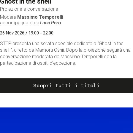
Ghost in the shell
Proiezione e conversazione
Modera
Massimo Temporelli
accompagnato da
Luca Perri
26 Nov 2026 / 19:00 - 22:00
STEP presenta una serata speciale dedicata a "Ghost in the
shell ", diretto da Mamoru Oshii. Dopo la proiezione seguirà una
conversazione moderata da Massimo Temporelli con la
partecipazione di ospiti d'eccezione.
Scopri tutti i titoli