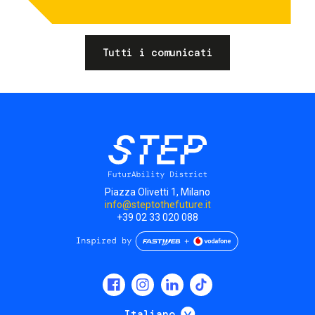
Tutti i comunicati
Piazza Olivetti 1, Milano
info@steptothefuture.it
+39 02 33 020 088
Social
menu
Mostra ulteriori
Italiano