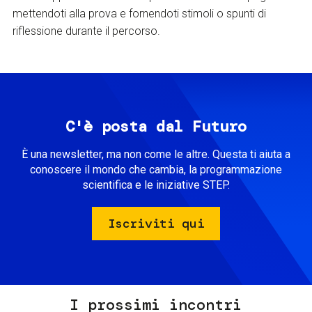
mettendoti alla prova e fornendoti stimoli o spunti di
riflessione durante il percorso.
C'è posta dal Futuro
È una newsletter, ma non come le altre. Questa ti aiuta a
conoscere il mondo che cambia, la programmazione
scientifica e le iniziative STEP.
Iscriviti qui
I prossimi incontri