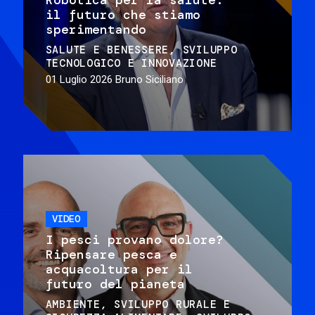
il futuro che stiamo
sperimentando
SALUTE E BENESSERE
SVILUPPO
TECNOLOGICO E INNOVAZIONE
01 Luglio 2026
Bruno Siciliano
VIDEO
I pesci provano dolore?
Ripensare pesca e
acquacoltura per il
futuro del pianeta
AMBIENTE
SVILUPPO RURALE E