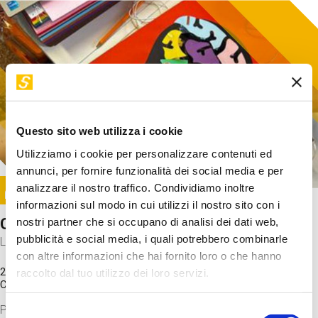
Questo sito web utilizza i cookie
Utilizziamo i cookie per personalizzare contenuti ed
annunci, per fornire funzionalità dei social media e per
Image
analizzare il nostro traffico. Condividiamo inoltre
SUNDAY@STEP
informazioni sul modo in cui utilizzi il nostro sito con i
Come funziona il cervello?
nostri partner che si occupano di analisi dei dati web,
pubblicità e social media, i quali potrebbero combinarle
Laboratorio
con altre informazioni che hai fornito loro o che hanno
20 Set 2026 / 11:15 - 13:00
raccolto dal tuo utilizzo dei loro servizi.
Costo
gratuito
Proveremo a costruire un cervello in cartoncino cercando di
Selezione