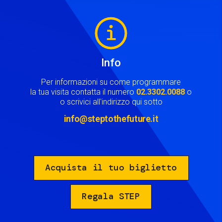
Image
Info
Per informazioni su come programmare
la tua visita contatta il numero
02.3302.0088
o
o scrivici all'indirizzo qui sotto
info@steptothefuture.it
Acquista il tuo biglietto
Regala STEP