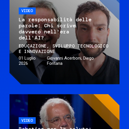
VIDEO
La responsabilità delle
parole: Chi scrive
davvero nell'era
dell'AI?
EDUCAZIONE
SVILUPPO TECNOLOGICO
E INNOVAZIONE
01 Luglio
Giovanni Acerboni, Diego
2026
Fontana
VIDEO
Robotica per la salute: