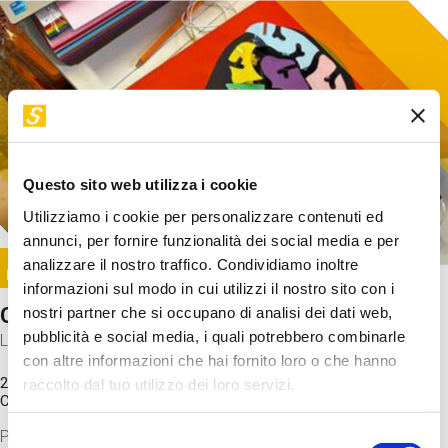
Questo sito web utilizza i cookie
Utilizziamo i cookie per personalizzare contenuti ed
annunci, per fornire funzionalità dei social media e per
Image
analizzare il nostro traffico. Condividiamo inoltre
SUNDAY@STEP
informazioni sul modo in cui utilizzi il nostro sito con i
Come funziona il cervello?
nostri partner che si occupano di analisi dei dati web,
pubblicità e social media, i quali potrebbero combinarle
Laboratorio
con altre informazioni che hai fornito loro o che hanno
20 Set 2026 / 11:15 - 13:00
raccolto dal tuo utilizzo dei loro servizi.
Costo
gratuito
Proveremo a costruire un cervello in cartoncino cercando di
Selezione