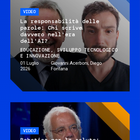
VIDEO
La responsabilità delle
parole: Chi scrive
davvero nell'era
dell'AI?
EDUCAZIONE
SVILUPPO TECNOLOGICO
E INNOVAZIONE
01 Luglio
Giovanni Acerboni, Diego
2026
Fontana
VIDEO
Robotica per la salute: