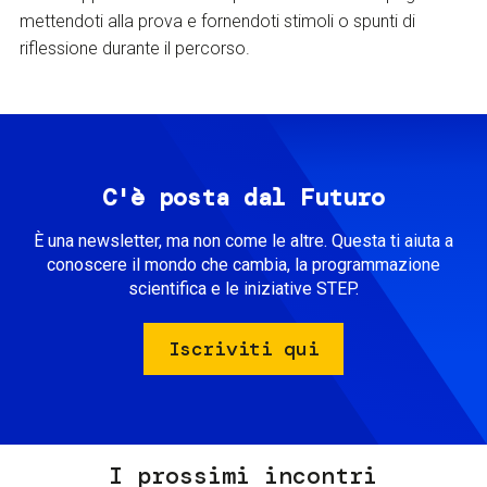
mettendoti alla prova e fornendoti stimoli o spunti di
riflessione durante il percorso.
C'è posta dal Futuro
È una newsletter, ma non come le altre. Questa ti aiuta a
conoscere il mondo che cambia, la programmazione
scientifica e le iniziative STEP.
Iscriviti qui
I prossimi incontri