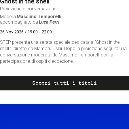
Ghost in the shell
Proiezione e conversazione
Modera
Massimo Temporelli
accompagnato da
Luca Perri
26 Nov 2026 / 19:00 - 22:00
STEP presenta una serata speciale dedicata a "Ghost in the
shell ", diretto da Mamoru Oshii. Dopo la proiezione seguirà una
conversazione moderata da Massimo Temporelli con la
partecipazione di ospiti d'eccezione.
Scopri tutti i titoli