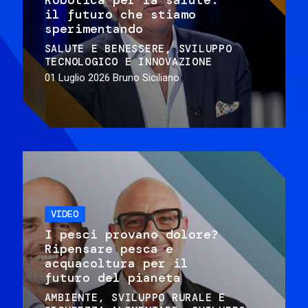
il futuro che stiamo
sperimentando
SALUTE E BENESSERE
SVILUPPO
TECNOLOGICO E INNOVAZIONE
01 Luglio 2026
Bruno Siciliano
VIDEO
I pesci provano dolore?
Ripensare pesca e
acquacoltura per il
futuro del pianeta
AMBIENTE
SVILUPPO RURALE E