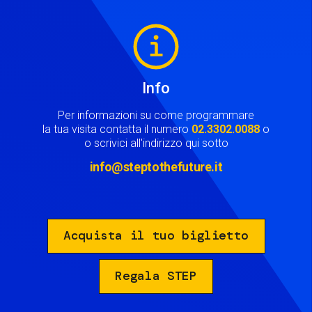
Image
Info
Per informazioni su come programmare
la tua visita contatta il numero
02.3302.0088
o
o scrivici all'indirizzo qui sotto
info@steptothefuture.it
Acquista il tuo biglietto
Regala STEP