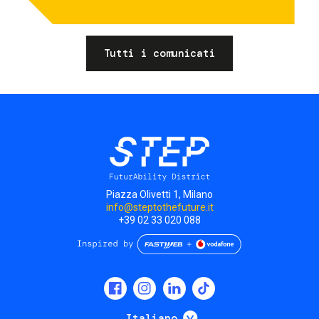
Tutti i comunicati
Piazza Olivetti 1, Milano
info@steptothefuture.it
+39 02 33 020 088
Social
menu
Mostra ulteriori
Italiano