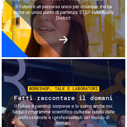
Il Futuro è un percorso unico per chiunque, ma ha
anche un unico punto di partenza: STEP FuturAbility
District.
Immagine
WORKSHOP, TALK E LABORATORI
Fatti raccontare il domani
Il Futuro è pieno di sorprese e lo siamo anche noi.
Segui il programma scientifico-culturale curato dalle
professioniste e i professionisti del mondo di
domani.