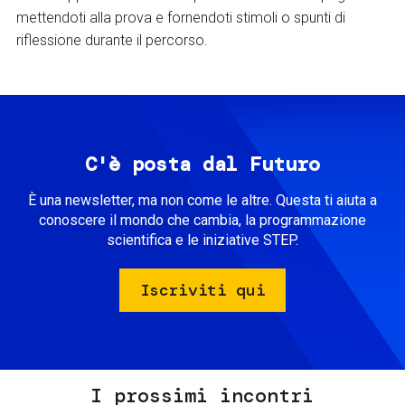
mettendoti alla prova e fornendoti stimoli o spunti di
riflessione durante il percorso.
C'è posta dal Futuro
È una newsletter, ma non come le altre. Questa ti aiuta a
conoscere il mondo che cambia, la programmazione
scientifica e le iniziative STEP.
Iscriviti qui
I prossimi incontri