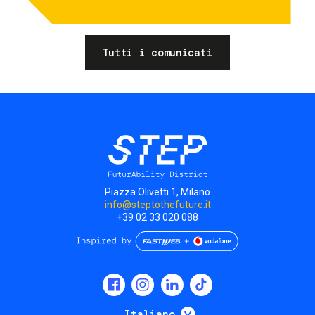
Tutti i comunicati
Piazza Olivetti 1, Milano
info@steptothefuture.it
+39 02 33 020 088
Social
menu
Mostra ulteriori
Italiano