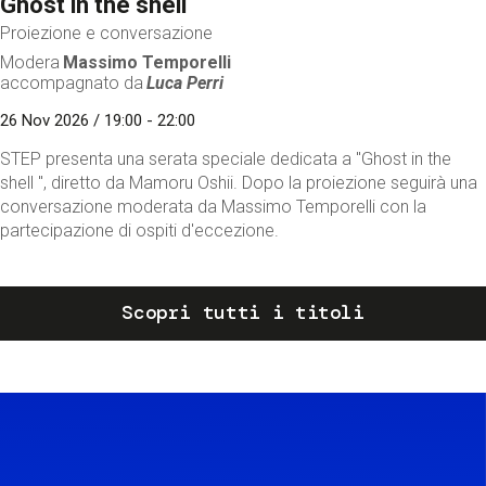
Ghost in the shell
Proiezione e conversazione
Modera
Massimo Temporelli
accompagnato da
Luca Perri
26 Nov 2026 / 19:00 - 22:00
STEP presenta una serata speciale dedicata a "Ghost in the
shell ", diretto da Mamoru Oshii. Dopo la proiezione seguirà una
conversazione moderata da Massimo Temporelli con la
partecipazione di ospiti d'eccezione.
Scopri tutti i titoli