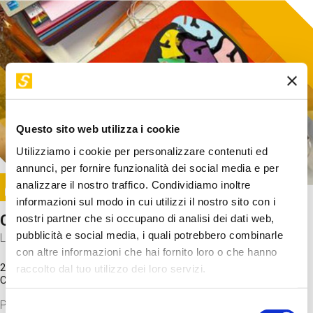
Questo sito web utilizza i cookie
Utilizziamo i cookie per personalizzare contenuti ed
annunci, per fornire funzionalità dei social media e per
Image
analizzare il nostro traffico. Condividiamo inoltre
SUNDAY@STEP
informazioni sul modo in cui utilizzi il nostro sito con i
Come funziona il cervello?
nostri partner che si occupano di analisi dei dati web,
pubblicità e social media, i quali potrebbero combinarle
Laboratorio
con altre informazioni che hai fornito loro o che hanno
20 Set 2026 / 11:15 - 13:00
raccolto dal tuo utilizzo dei loro servizi.
Costo
gratuito
Proveremo a costruire un cervello in cartoncino cercando di
Selezione