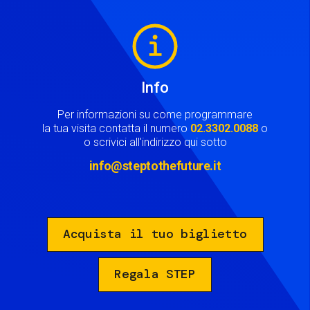
Image
Info
Per informazioni su come programmare
la tua visita contatta il numero
02.3302.0088
o
o scrivici all'indirizzo qui sotto
info@steptothefuture.it
Acquista il tuo biglietto
Regala STEP