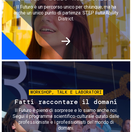
Il Futuro è un percorso unico per chiunque, ma ha
anche un unico punto di partenza: STEP FuturAbility
District.
Immagine
WORKSHOP, TALK E LABORATORI
Fatti raccontare il domani
Il Futuro è pieno di sorprese e lo siamo anche noi.
Segui il programma scientifico-culturale curato dalle
professioniste e i professionisti del mondo di
domani.