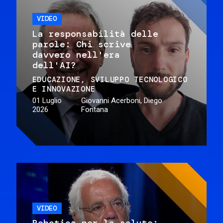
VIDEO
La responsabilità delle
parole: Chi scrive
davvero nell'era
dell'AI?
EDUCAZIONE
SVILUPPO TECNOLOGICO
E INNOVAZIONE
01 Luglio
Giovanni Acerboni, Diego
2026
Fontana
VIDEO
Robotica per la salute: