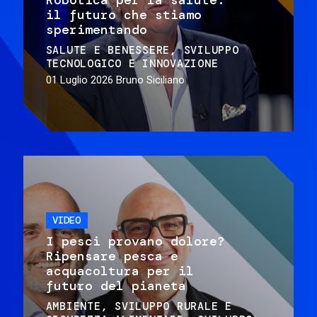
il futuro che stiamo
sperimentando
SALUTE E BENESSERE
SVILUPPO
TECNOLOGICO E INNOVAZIONE
01 Luglio 2026
Bruno Siciliano
VIDEO
I pesci provano dolore?
Ripensare pesca e
acquacoltura per il
futuro del pianeta
AMBIENTE
SVILUPPO RURALE E