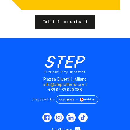
Tutti i comunicati
Piazza Olivetti 1, Milano
info@steptothefuture.it
+39 02 33 020 088
Social
menu
Mostra ulteriori
Italiano