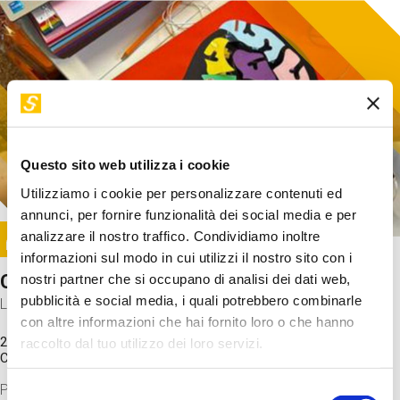
Questo sito web utilizza i cookie
Utilizziamo i cookie per personalizzare contenuti ed
annunci, per fornire funzionalità dei social media e per
Image
analizzare il nostro traffico. Condividiamo inoltre
SUNDAY@STEP
informazioni sul modo in cui utilizzi il nostro sito con i
Come funziona il cervello?
nostri partner che si occupano di analisi dei dati web,
pubblicità e social media, i quali potrebbero combinarle
Laboratorio
con altre informazioni che hai fornito loro o che hanno
20 Set 2026 / 11:15 - 13:00
raccolto dal tuo utilizzo dei loro servizi.
Costo
gratuito
Proveremo a costruire un cervello in cartoncino cercando di
Selezione