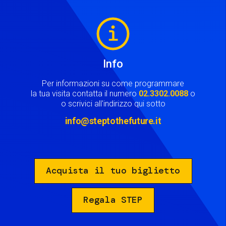
Image
Info
Per informazioni su come programmare
la tua visita contatta il numero
02.3302.0088
o
o scrivici all'indirizzo qui sotto
info@steptothefuture.it
Acquista il tuo biglietto
Regala STEP