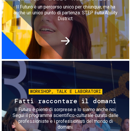
Il Futuro è un percorso unico per chiunque, ma ha
anche un unico punto di partenza: STEP FuturAbility
District.
Immagine
WORKSHOP, TALK E LABORATORI
Fatti raccontare il domani
Il Futuro è pieno di sorprese e lo siamo anche noi.
Segui il programma scientifico-culturale curato dalle
professioniste e i professionisti del mondo di
domani.