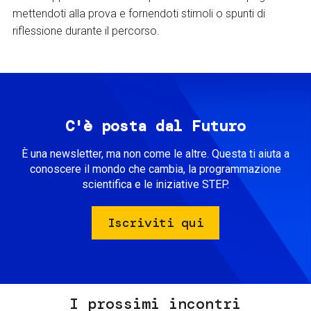
mettendoti alla prova e fornendoti stimoli o spunti di
riflessione durante il percorso.
C'è posta dal Futuro
È una newsletter, ma non come le altre. Questa ti aiuta a
conoscere il mondo che cambia, la programmazione
scientifica e le iniziative STEP.
Iscriviti qui
I prossimi incontri