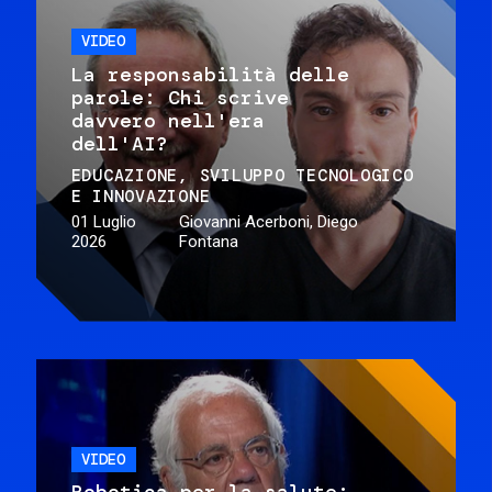
VIDEO
La responsabilità delle
parole: Chi scrive
davvero nell'era
dell'AI?
EDUCAZIONE
SVILUPPO TECNOLOGICO
E INNOVAZIONE
01 Luglio
Giovanni Acerboni, Diego
2026
Fontana
VIDEO
Robotica per la salute: