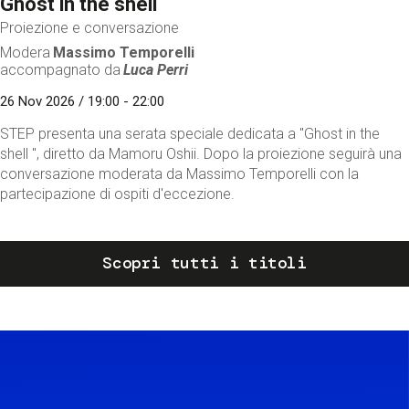
Ghost in the shell
Proiezione e conversazione
Modera
Massimo Temporelli
accompagnato da
Luca Perri
26 Nov 2026 / 19:00 - 22:00
STEP presenta una serata speciale dedicata a "Ghost in the
shell ", diretto da Mamoru Oshii. Dopo la proiezione seguirà una
conversazione moderata da Massimo Temporelli con la
partecipazione di ospiti d'eccezione.
Scopri tutti i titoli