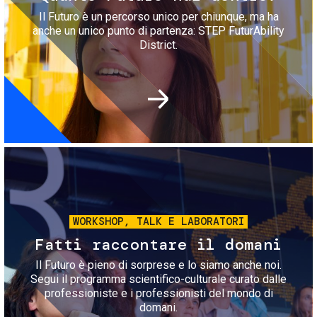
Il Futuro è un percorso unico per chiunque, ma ha
anche un unico punto di partenza: STEP FuturAbility
District.
Immagine
WORKSHOP, TALK E LABORATORI
Fatti raccontare il domani
Il Futuro è pieno di sorprese e lo siamo anche noi.
Segui il programma scientifico-culturale curato dalle
professioniste e i professionisti del mondo di
domani.