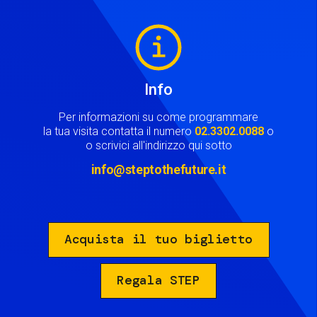
Image
Info
Per informazioni su come programmare
la tua visita contatta il numero
02.3302.0088
o
o scrivici all'indirizzo qui sotto
info@steptothefuture.it
Acquista il tuo biglietto
Regala STEP