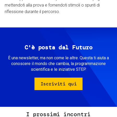
mettendoti alla prova e fornendoti stimoli o spunti di
riflessione durante il percorso.
C'è posta dal Futuro
È una newsletter, ma non come le altre. Questa ti aiuta a
conoscere il mondo che cambia, la programmazione
scientifica e le iniziative STEP.
Iscriviti qui
I prossimi incontri