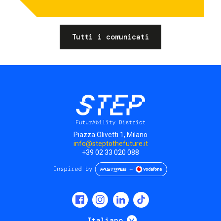
Tutti i comunicati
Piazza Olivetti 1, Milano
info@steptothefuture.it
+39 02 33 020 088
Social
menu
Mostra ulteriori
Italiano