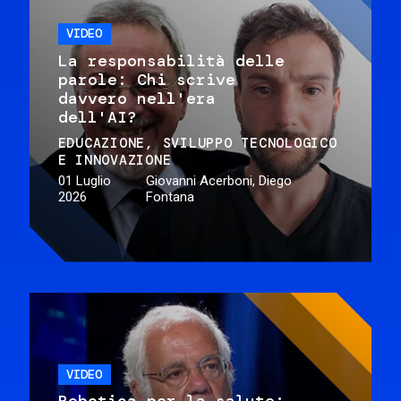
VIDEO
La responsabilità delle
parole: Chi scrive
davvero nell'era
dell'AI?
EDUCAZIONE
SVILUPPO TECNOLOGICO
E INNOVAZIONE
01 Luglio
Giovanni Acerboni, Diego
2026
Fontana
VIDEO
Robotica per la salute: