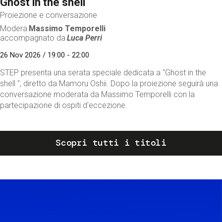
Ghost in the shell
Proiezione e conversazione
Modera
Massimo Temporelli
accompagnato da
Luca Perri
26 Nov 2026 / 19:00 - 22:00
STEP presenta una serata speciale dedicata a "Ghost in the
shell ", diretto da Mamoru Oshii. Dopo la proiezione seguirà una
conversazione moderata da Massimo Temporelli con la
partecipazione di ospiti d'eccezione.
Scopri tutti i titoli