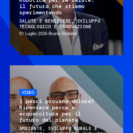
il futuro che stiamo
sperimentando
SALUTE E BENESSERE
SVILUPPO
TECNOLOGICO E INNOVAZIONE
01 Luglio 2026
Bruno Siciliano
VIDEO
I pesci provano dolore?
Ripensare pesca e
acquacoltura per il
futuro del pianeta
AMBIENTE
SVILUPPO RURALE E