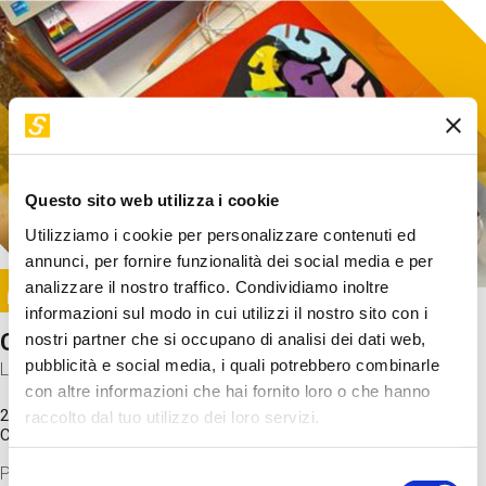
Questo sito web utilizza i cookie
Utilizziamo i cookie per personalizzare contenuti ed
annunci, per fornire funzionalità dei social media e per
Image
analizzare il nostro traffico. Condividiamo inoltre
SUNDAY@STEP
informazioni sul modo in cui utilizzi il nostro sito con i
Come funziona il cervello?
nostri partner che si occupano di analisi dei dati web,
pubblicità e social media, i quali potrebbero combinarle
Laboratorio
con altre informazioni che hai fornito loro o che hanno
20 Set 2026 / 11:15 - 13:00
raccolto dal tuo utilizzo dei loro servizi.
Costo
gratuito
Proveremo a costruire un cervello in cartoncino cercando di
Selezione