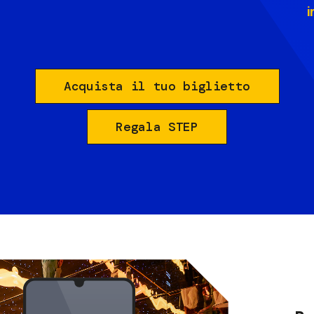
i
Acquista il tuo biglietto
Regala STEP