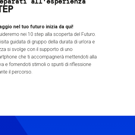
eparati all'esperienza
TEP
iaggio nel tuo futuro inizia da qui!
uideremo nei 10 step alla scoperta del Futuro.
isita guidata di gruppo della durata di un’ora e
za si svolge con il supporto di uno
rtphone che ti accompagnerà mettendoti alla
a e fornendoti stimoli o spunti di riflessione
nte il percorso.