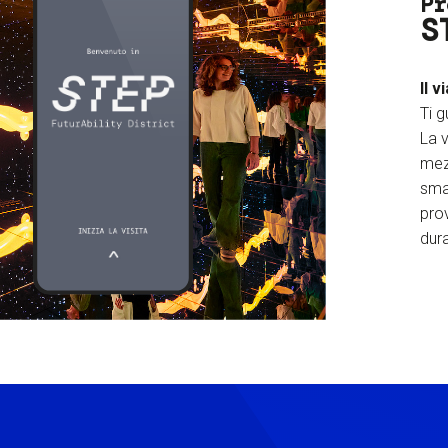
Pr
S
Il v
Ti g
La v
mez
sma
prov
dura