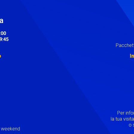
ra
:00
19:45
Pacchett
o
I
Image
Per inf
la tua visi
o s
ei weekend