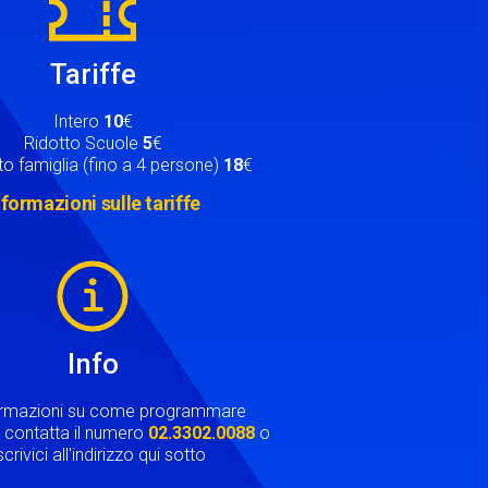
Tariffe
Intero
10
€
Ridotto Scuole
5
€
o famiglia (fino a 4 persone)
18
€
nformazioni sulle tariffe
Info
ormazioni su come programmare
ta contatta il numero
02.3302.0088
o
crivici all'indirizzo qui sotto