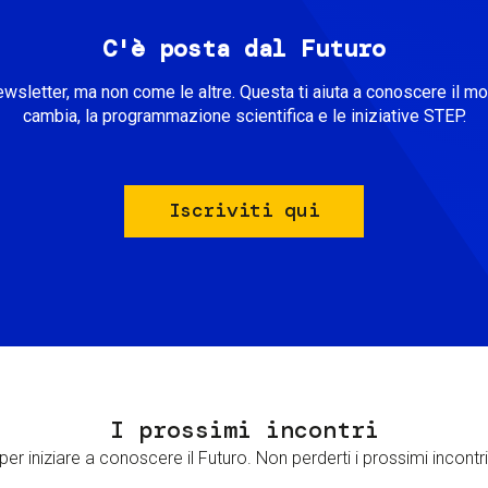
C'è posta dal Futuro
ewsletter, ma non come le altre. Questa ti aiuta a conoscere il m
cambia, la programmazione scientifica e le iniziative STEP.
Iscriviti qui
I prossimi incontri
er iniziare a conoscere il Futuro. Non perderti i prossimi incontri 