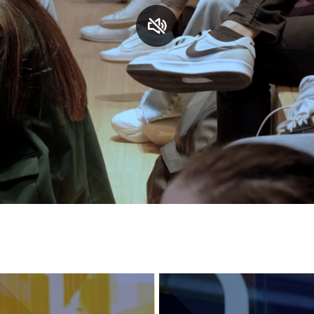
S
C
F