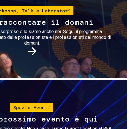
rkshop, Talk e Laboratori
raccontare il domani
i sorprese e lo siamo anche noi. Segui il programma
rato dalle professioniste e i professionisti del mondo di
domani.
Immagine
Spazio Eventi
prossimo evento è qui
il tuo evento. Non a caso, siamo la Best Location al BEA