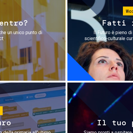
Wo
entro?
Fatti 
che un unico punto di
Il Futuro è pieno d
ct.
scientifico-culturale cu
uro
Il tuo 
 della primaria all'ultimo
Siamo pronti a ospitare 