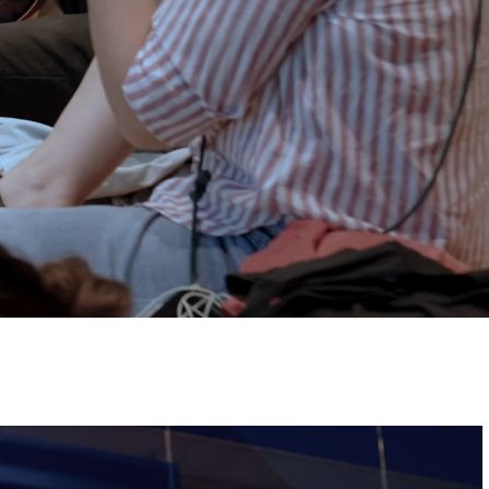
ervizi e accessibilità
Biglietti
ontatti
AQ
Immagine