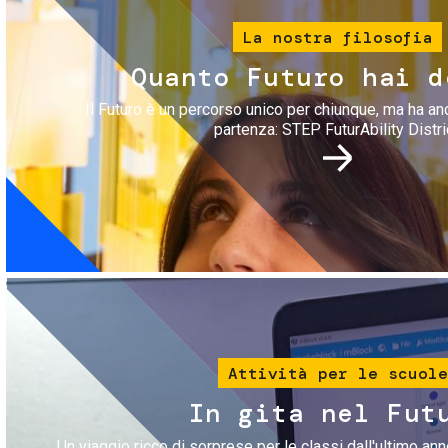
La nostra filosofia
Quanto Futuro hai d
Il Futuro è un percorso unico per chiunque, ma ha an
partenza: STEP FuturAbility Distri
Immagine
Attività per le scuole
In gita nel Fut
Un viaggio ricco di sorprese per le classi dall'ultimo anno