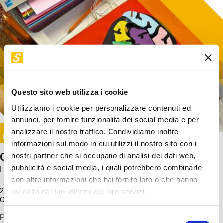
Questo sito web utilizza i cookie
Utilizziamo i cookie per personalizzare contenuti ed
annunci, per fornire funzionalità dei social media e per
Image
analizzare il nostro traffico. Condividiamo inoltre
SUNDAY@STEP
informazioni sul modo in cui utilizzi il nostro sito con i
Come funziona il cervello?
nostri partner che si occupano di analisi dei dati web,
pubblicità e social media, i quali potrebbero combinarle
Laboratorio
con altre informazioni che hai fornito loro o che hanno
20 Set 2026 / 11:15 - 13:00
raccolto dal tuo utilizzo dei loro servizi.
Costo
gratuito
Proveremo a costruire un cervello in cartoncino cercando di
Selezione