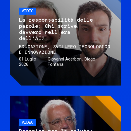
VIDEO
La responsabilità delle
parole: Chi scrive
davvero nell'era
dell'AI?
EDUCAZIONE
SVILUPPO TECNOLOGICO
E INNOVAZIONE
01 Luglio
Giovanni Acerboni, Diego
2026
Fontana
VIDEO
Robotica per la salute: