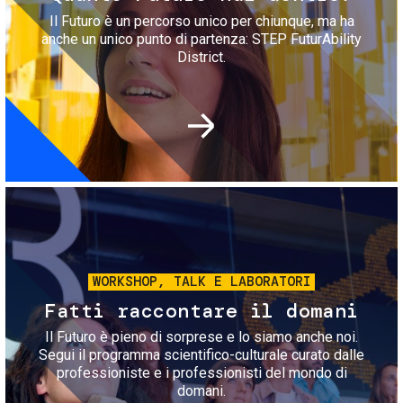
Il Futuro è un percorso unico per chiunque, ma ha
anche un unico punto di partenza: STEP FuturAbility
District.
Immagine
WORKSHOP, TALK E LABORATORI
Fatti raccontare il domani
Il Futuro è pieno di sorprese e lo siamo anche noi.
Segui il programma scientifico-culturale curato dalle
professioniste e i professionisti del mondo di
domani.