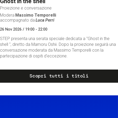
Ghost in the shell
Proiezione e conversazione
Modera
Massimo Temporelli
accompagnato da
Luca Perri
26 Nov 2026 / 19:00 - 22:00
STEP presenta una serata speciale dedicata a "Ghost in the
shell ", diretto da Mamoru Oshii. Dopo la proiezione seguirà una
conversazione moderata da Massimo Temporelli con la
partecipazione di ospiti d'eccezione.
Scopri tutti i titoli