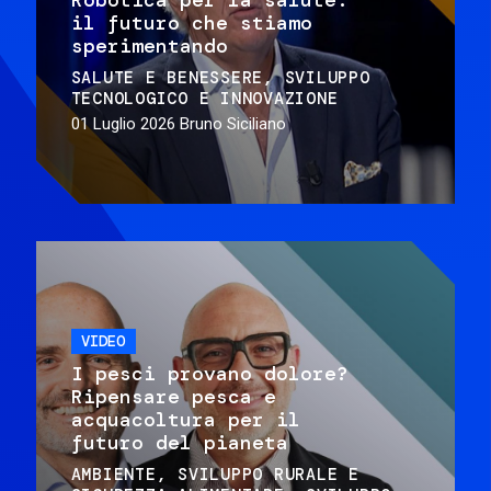
il futuro che stiamo
sperimentando
SALUTE E BENESSERE
SVILUPPO
TECNOLOGICO E INNOVAZIONE
01 Luglio 2026
Bruno Siciliano
VIDEO
I pesci provano dolore?
Ripensare pesca e
acquacoltura per il
futuro del pianeta
AMBIENTE
SVILUPPO RURALE E