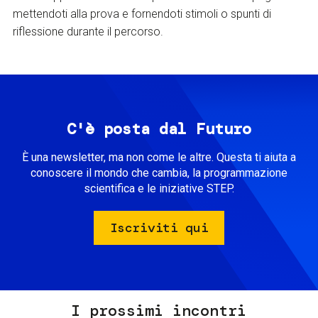
mettendoti alla prova e fornendoti stimoli o spunti di
riflessione durante il percorso.
C'è posta dal Futuro
È una newsletter, ma non come le altre. Questa ti aiuta a
conoscere il mondo che cambia, la programmazione
scientifica e le iniziative STEP.
Iscriviti qui
I prossimi incontri