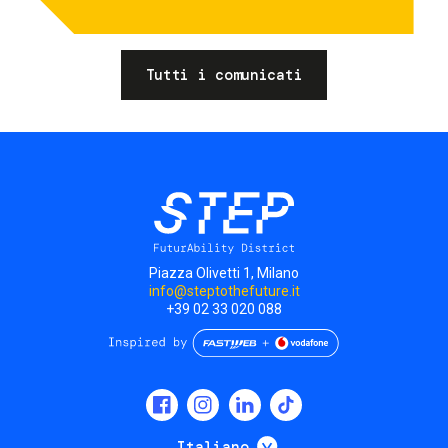
Tutti i comunicati
Piazza Olivetti 1, Milano
info@steptothefuture.it
+39 02 33 020 088
Social
menu
Mostra ulteriori
Italiano