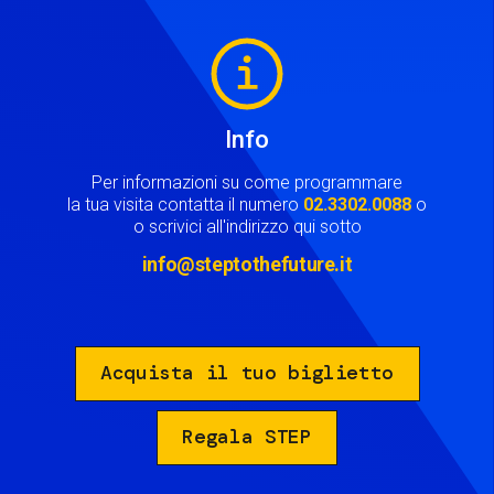
Image
Info
Per informazioni su come programmare
la tua visita contatta il numero
02.3302.0088
o
o scrivici all'indirizzo qui sotto
info@steptothefuture.it
Acquista il tuo biglietto
Regala STEP