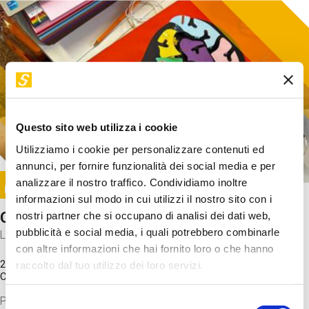
Questo sito web utilizza i cookie
Utilizziamo i cookie per personalizzare contenuti ed
annunci, per fornire funzionalità dei social media e per
Image
analizzare il nostro traffico. Condividiamo inoltre
SUNDAY@STEP
informazioni sul modo in cui utilizzi il nostro sito con i
Come funziona il cervello?
nostri partner che si occupano di analisi dei dati web,
pubblicità e social media, i quali potrebbero combinarle
Laboratorio
con altre informazioni che hai fornito loro o che hanno
20 Set 2026 / 11:15 - 13:00
raccolto dal tuo utilizzo dei loro servizi.
Costo
gratuito
Proveremo a costruire un cervello in cartoncino cercando di
Selezione