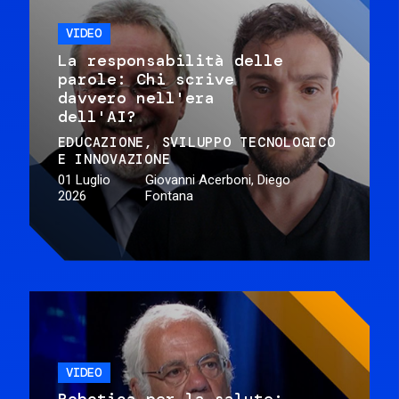
VIDEO
La responsabilità delle
parole: Chi scrive
davvero nell'era
dell'AI?
EDUCAZIONE
SVILUPPO TECNOLOGICO
E INNOVAZIONE
01 Luglio
Giovanni Acerboni, Diego
2026
Fontana
VIDEO
Robotica per la salute: