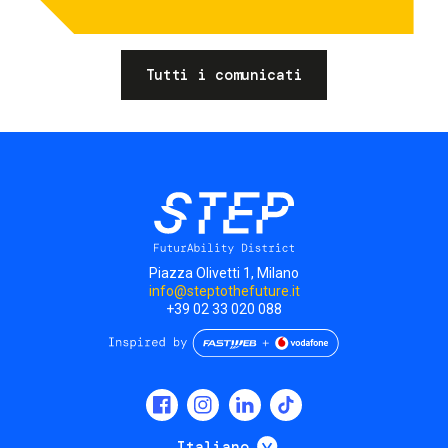
Tutti i comunicati
Piazza Olivetti 1, Milano
info@steptothefuture.it
+39 02 33 020 088
Social
menu
Mostra ulteriori
Italiano