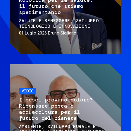
il futuro che stiamo
sperimentando
SALUTE E BENESSERE
SVILUPPO
TECNOLOGICO E INNOVAZIONE
01 Luglio 2026
Bruno Siciliano
VIDEO
I pesci provano dolore?
Ripensare pesca e
acquacoltura per il
futuro del pianeta
AMBIENTE
SVILUPPO RURALE E