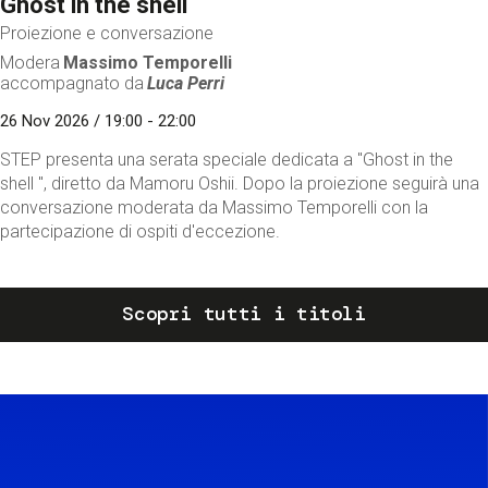
Ghost in the shell
Proiezione e conversazione
Modera
Massimo Temporelli
accompagnato da
Luca Perri
26 Nov 2026 / 19:00 - 22:00
STEP presenta una serata speciale dedicata a "Ghost in the
shell ", diretto da Mamoru Oshii. Dopo la proiezione seguirà una
conversazione moderata da Massimo Temporelli con la
partecipazione di ospiti d'eccezione.
Scopri tutti i titoli