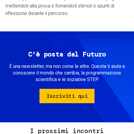
mettendoti alla prova e fornendoti stimoli o spunti di
riflessione durante il percorso.
C'è posta dal Futuro
È una newsletter, ma non come le altre. Questa ti aiuta a
conoscere il mondo che cambia, la programmazione
scientifica e le iniziative STEP.
Iscriviti qui
I prossimi incontri