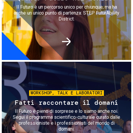
Il Futuro è un percorso unico per chiunque, ma ha
anche un unico punto di partenza: STEP FuturAbility
District.
Immagine
WORKSHOP, TALK E LABORATORI
Fatti raccontare il domani
Il Futuro è pieno di sorprese e lo siamo anche noi.
Segui il programma scientifico-culturale curato dalle
professioniste e i professionisti del mondo di
domani.