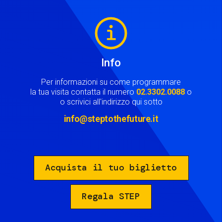
Image
Info
Per informazioni su come programmare
la tua visita contatta il numero
02.3302.0088
o
o scrivici all'indirizzo qui sotto
info@steptothefuture.it
Acquista il tuo biglietto
Regala STEP