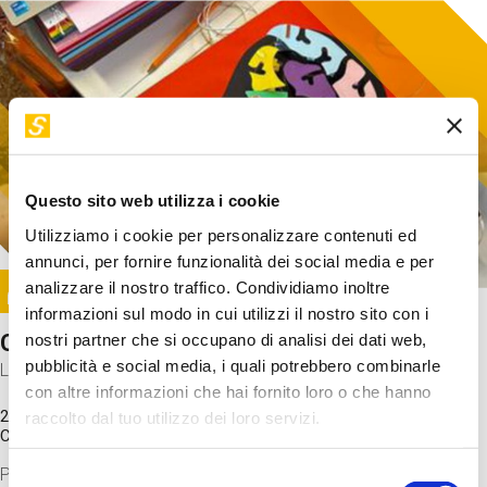
Questo sito web utilizza i cookie
Utilizziamo i cookie per personalizzare contenuti ed
annunci, per fornire funzionalità dei social media e per
Image
analizzare il nostro traffico. Condividiamo inoltre
SUNDAY@STEP
informazioni sul modo in cui utilizzi il nostro sito con i
Come funziona il cervello?
nostri partner che si occupano di analisi dei dati web,
pubblicità e social media, i quali potrebbero combinarle
Laboratorio
con altre informazioni che hai fornito loro o che hanno
20 Set 2026 / 11:15 - 13:00
raccolto dal tuo utilizzo dei loro servizi.
Costo
gratuito
Proveremo a costruire un cervello in cartoncino cercando di
Selezione