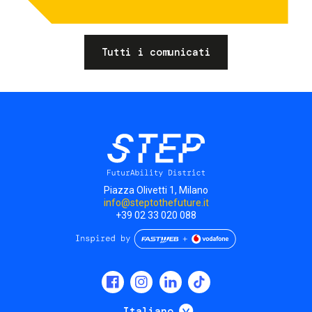
Tutti i comunicati
Piazza Olivetti 1, Milano
info@steptothefuture.it
+39 02 33 020 088
Social
menu
Mostra ulteriori
Italiano