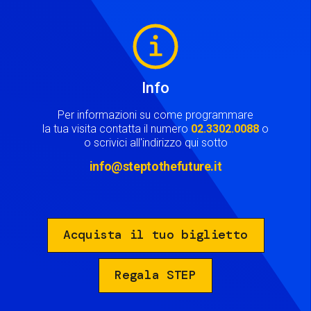
Image
Info
Per informazioni su come programmare
la tua visita contatta il numero
02.3302.0088
o
o scrivici all'indirizzo qui sotto
info@steptothefuture.it
Acquista il tuo biglietto
Regala STEP