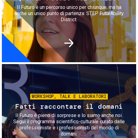
Il Futuro è un percorso unico per chiunque, ma ha
anche un unico punto di partenza: STEP FuturAbility
District.
Immagine
WORKSHOP, TALK E LABORATORI
Fatti raccontare il domani
Il Futuro è pieno di sorprese e lo siamo anche noi.
Segui il programma scientifico-culturale curato dalle
professioniste e i professionisti del mondo di
domani.