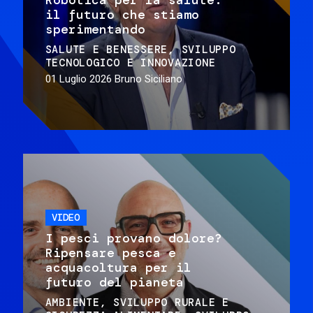
il futuro che stiamo
sperimentando
SALUTE E BENESSERE
SVILUPPO
TECNOLOGICO E INNOVAZIONE
01 Luglio 2026
Bruno Siciliano
VIDEO
I pesci provano dolore?
Ripensare pesca e
acquacoltura per il
futuro del pianeta
AMBIENTE
SVILUPPO RURALE E