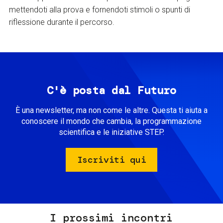
mettendoti alla prova e fornendoti stimoli o spunti di
riflessione durante il percorso.
C'è posta dal Futuro
È una newsletter, ma non come le altre. Questa ti aiuta a
conoscere il mondo che cambia, la programmazione
scientifica e le iniziative STEP.
Iscriviti qui
I prossimi incontri