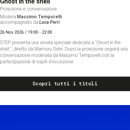
Ghost in the shell
Proiezione e conversazione
Modera
Massimo Temporelli
accompagnato da
Luca Perri
26 Nov 2026 / 19:00 - 22:00
STEP presenta una serata speciale dedicata a "Ghost in the
shell ", diretto da Mamoru Oshii. Dopo la proiezione seguirà una
conversazione moderata da Massimo Temporelli con la
partecipazione di ospiti d'eccezione.
Scopri tutti i titoli