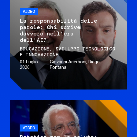
VIDEO
La responsabilità delle
parole: Chi scrive
davvero nell'era
dell'AI?
EDUCAZIONE
SVILUPPO TECNOLOGICO
E INNOVAZIONE
01 Luglio
Giovanni Acerboni, Diego
2026
Fontana
VIDEO
Robotica per la salute: