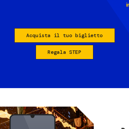
i
Acquista il tuo biglietto
Regala STEP