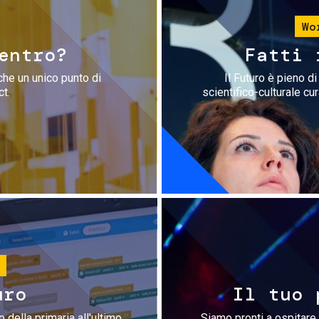
Wo
entro?
Fatti 
che un unico punto di
Il Futuro è pieno d
ct.
scientifico-culturale cu
uro
Il tuo 
 della primaria all'ultimo
Siamo pronti a ospitare 