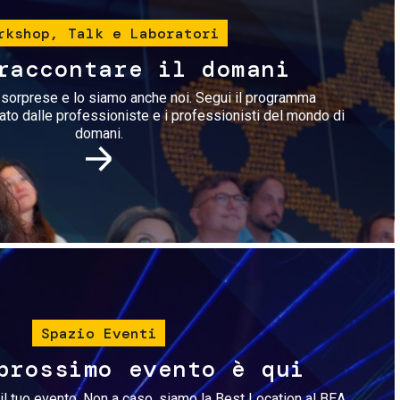
rkshop, Talk e Laboratori
raccontare il domani
i sorprese e lo siamo anche noi. Segui il programma
rato dalle professioniste e i professionisti del mondo di
domani.
Immagine
Spazio Eventi
prossimo evento è qui
il tuo evento. Non a caso, siamo la Best Location al BEA