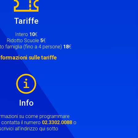
Tariffe
Intero
10
€
Ridotto Scuole
5
€
o famiglia (fino a 4 persone)
18
€
nformazioni sulle tariffe
Info
ormazioni su come programmare
ta contatta il numero
02.3302.0088
o
crivici all'indirizzo qui sotto