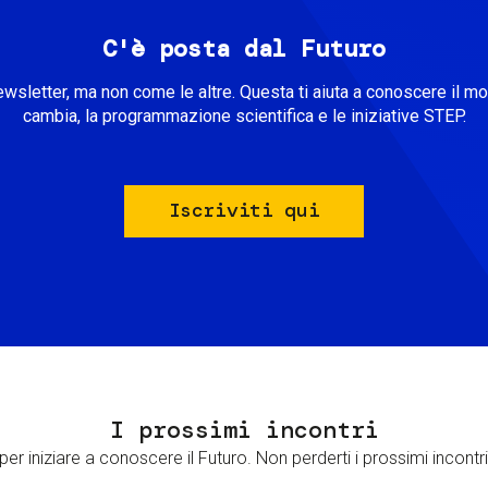
C'è posta dal Futuro
ewsletter, ma non come le altre. Questa ti aiuta a conoscere il m
cambia, la programmazione scientifica e le iniziative STEP.
Iscriviti qui
I prossimi incontri
er iniziare a conoscere il Futuro. Non perderti i prossimi incontri 