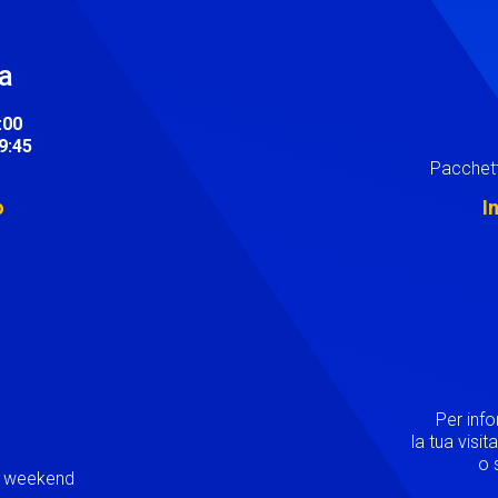
ra
:00
19:45
Pacchett
o
I
Image
Per inf
la tua visi
o s
ei weekend