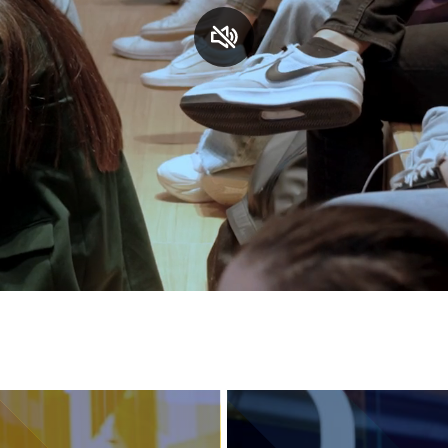
S
C
F