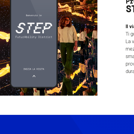
Pr
S
Il v
Ti g
La v
mez
sma
prov
dura