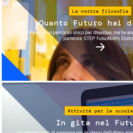
La nostra filosofia
Quanto Futuro hai d
Il Futuro è un percorso unico per chiunque, ma ha an
partenza: STEP FuturAbility Distri
Immagine
Attività per le scuole
In gita nel Fut
Un viaggio ricco di sorprese per le classi dall'ultimo anno