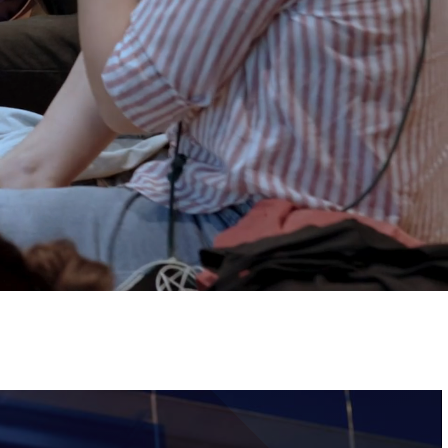
ervizi e accessibilità
Biglietti
ontatti
AQ
Immagine