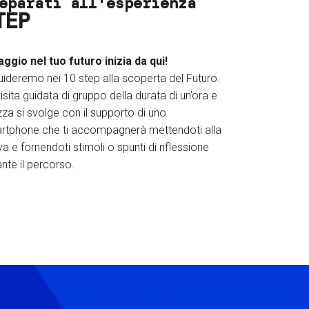
eparati all'esperienza
TEP
iaggio nel tuo futuro inizia da qui!
uideremo nei 10 step alla scoperta del Futuro.
isita guidata di gruppo della durata di un’ora e
za si svolge con il supporto di uno
rtphone che ti accompagnerà mettendoti alla
a e fornendoti stimoli o spunti di riflessione
nte il percorso.