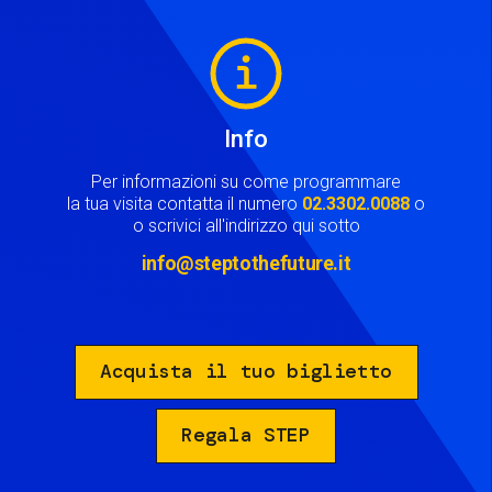
Image
Info
Per informazioni su come programmare
la tua visita contatta il numero
02.3302.0088
o
o scrivici all'indirizzo qui sotto
info@steptothefuture.it
Acquista il tuo biglietto
Regala STEP