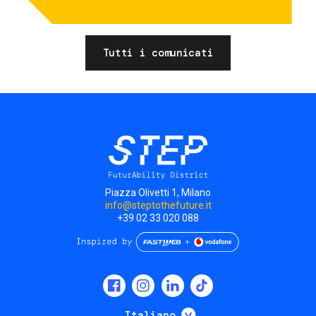
Tutti i comunicati
Piazza Olivetti 1, Milano
info@steptothefuture.it
+39 02 33 020 088
Social
menu
Mostra ulteriori
Italiano