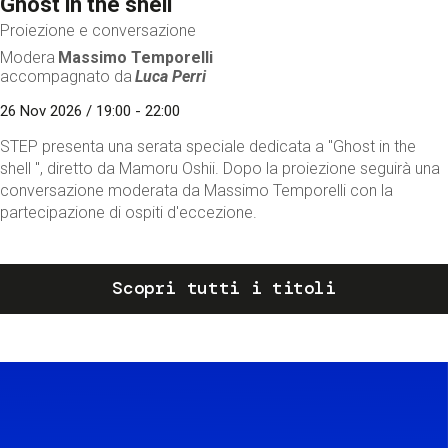
Ghost in the shell
Proiezione e conversazione
Modera
Massimo Temporelli
accompagnato da
Luca Perri
26 Nov 2026 / 19:00 - 22:00
STEP presenta una serata speciale dedicata a "Ghost in the
shell ", diretto da Mamoru Oshii. Dopo la proiezione seguirà una
conversazione moderata da Massimo Temporelli con la
partecipazione di ospiti d'eccezione.
Scopri tutti i titoli