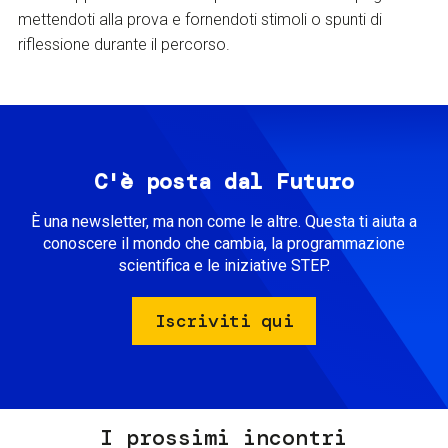
mettendoti alla prova e fornendoti stimoli o spunti di
riflessione durante il percorso.
C'è posta dal Futuro
È una newsletter, ma non come le altre. Questa ti aiuta a
conoscere il mondo che cambia, la programmazione
scientifica e le iniziative STEP.
Iscriviti qui
I prossimi incontri