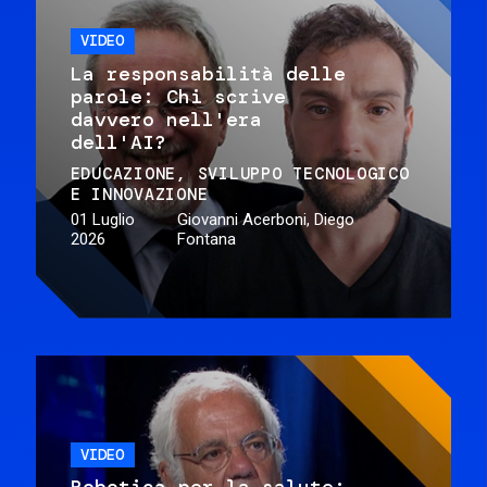
VIDEO
La responsabilità delle
parole: Chi scrive
davvero nell'era
dell'AI?
EDUCAZIONE
SVILUPPO TECNOLOGICO
E INNOVAZIONE
01 Luglio
Giovanni Acerboni, Diego
2026
Fontana
VIDEO
Robotica per la salute: