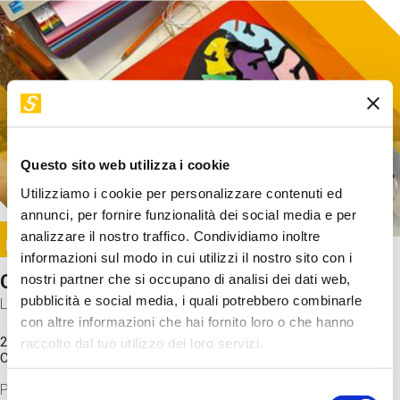
Questo sito web utilizza i cookie
Utilizziamo i cookie per personalizzare contenuti ed
annunci, per fornire funzionalità dei social media e per
Image
analizzare il nostro traffico. Condividiamo inoltre
SUNDAY@STEP
informazioni sul modo in cui utilizzi il nostro sito con i
Come funziona il cervello?
nostri partner che si occupano di analisi dei dati web,
pubblicità e social media, i quali potrebbero combinarle
Laboratorio
con altre informazioni che hai fornito loro o che hanno
20 Set 2026 / 11:15 - 13:00
raccolto dal tuo utilizzo dei loro servizi.
Costo
gratuito
Proveremo a costruire un cervello in cartoncino cercando di
Selezione