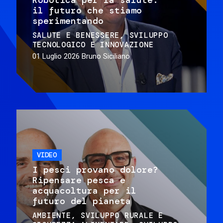
il futuro che stiamo
sperimentando
SALUTE E BENESSERE
SVILUPPO
TECNOLOGICO E INNOVAZIONE
01 Luglio 2026
Bruno Siciliano
VIDEO
I pesci provano dolore?
Ripensare pesca e
acquacoltura per il
futuro del pianeta
AMBIENTE
SVILUPPO RURALE E