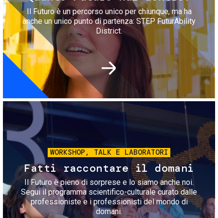
Il Futuro è un percorso unico per chiunque, ma ha
anche un unico punto di partenza: STEP FuturAbility
District.
Immagine
WORKSHOP, TALK E LABORATORI
Fatti raccontare il domani
Il Futuro è pieno di sorprese e lo siamo anche noi.
Segui il programma scientifico-culturale curato dalle
professioniste e i professionisti del mondo di
domani.