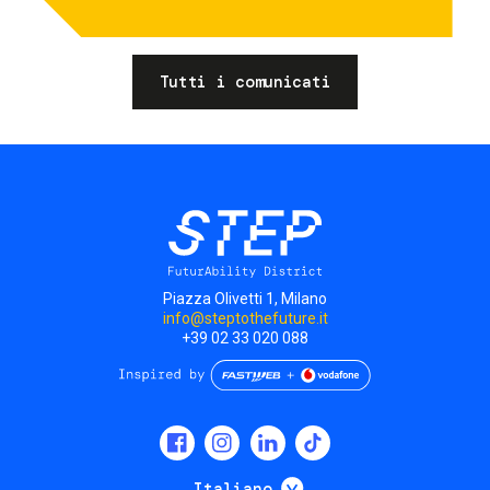
Tutti i comunicati
Piazza Olivetti 1, Milano
info@steptothefuture.it
+39 02 33 020 088
Social
menu
Mostra ulteriori
Italiano