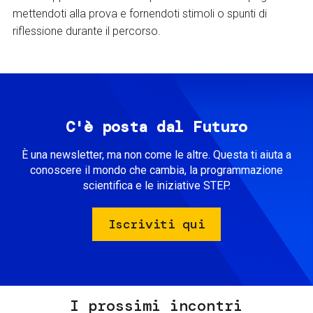
mettendoti alla prova e fornendoti stimoli o spunti di
riflessione durante il percorso.
C'è posta dal Futuro
È una newsletter, ma non come le altre. Questa ti aiuta a
conoscere il mondo che cambia, la programmazione
scientifica e le iniziative STEP.
Iscriviti qui
I prossimi incontri