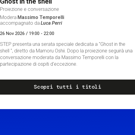
Ghost in the shell
Proiezione e conversazione
Modera
Massimo Temporelli
accompagnato da
Luca Perri
26 Nov 2026 / 19:00 - 22:00
STEP presenta una serata speciale dedicata a "Ghost in the
shell ", diretto da Mamoru Oshii. Dopo la proiezione seguirà una
conversazione moderata da Massimo Temporelli con la
partecipazione di ospiti d'eccezione.
Scopri tutti i titoli