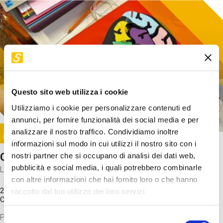
Questo sito web utilizza i cookie
Utilizziamo i cookie per personalizzare contenuti ed
annunci, per fornire funzionalità dei social media e per
Image
analizzare il nostro traffico. Condividiamo inoltre
SUNDAY@STEP
informazioni sul modo in cui utilizzi il nostro sito con i
Come funziona il cervello?
nostri partner che si occupano di analisi dei dati web,
pubblicità e social media, i quali potrebbero combinarle
Laboratorio
con altre informazioni che hai fornito loro o che hanno
20 Set 2026 / 11:15 - 13:00
raccolto dal tuo utilizzo dei loro servizi.
Costo
gratuito
Proveremo a costruire un cervello in cartoncino cercando di
Selezione