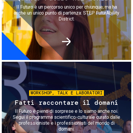
Il Futuro è un percorso unico per chiunque, ma ha
anche un unico punto di partenza: STEP FuturAbility
District.
Immagine
WORKSHOP, TALK E LABORATORI
Fatti raccontare il domani
Il Futuro è pieno di sorprese e lo siamo anche noi.
Segui il programma scientifico-culturale curato dalle
professioniste e i professionisti del mondo di
domani.