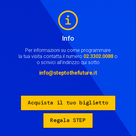
Image
Info
Per informazioni su come programmare
la tua visita contatta il numero
02.3302.0088
o
o scrivici all'indirizzo qui sotto
info@steptothefuture.it
Acquista il tuo biglietto
Regala STEP