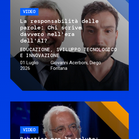
VIDEO
La responsabilità delle
parole: Chi scrive
davvero nell'era
dell'AI?
EDUCAZIONE
SVILUPPO TECNOLOGICO
E INNOVAZIONE
01 Luglio
Giovanni Acerboni, Diego
2026
Fontana
VIDEO
Robotica per la salute: