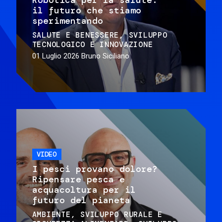
il futuro che stiamo
sperimentando
SALUTE E BENESSERE
SVILUPPO
TECNOLOGICO E INNOVAZIONE
01 Luglio 2026
Bruno Siciliano
VIDEO
I pesci provano dolore?
Ripensare pesca e
acquacoltura per il
futuro del pianeta
AMBIENTE
SVILUPPO RURALE E